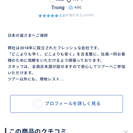
Trong
40代
4.8
評価を見る(898件)
日本の皆さまへご挨拶
弊社は2018年に設立されたフレッシュな会社です。
「どこよりも早く、どこよりも安く」を合言葉に、社員一同お客
様のために信頼をいただけるよう頑張っております。
スタッフは、全員日本語が話せますので安心してツアーへご参加
いただけます。
ツアー以外にも、現地レスト...
ツアーのクライマックスは、チャンアンの川下りです。
小舟に乗って、水墨画のような世界を遊覧します。奇岩
がそびえる風景や洞窟くぐりをお楽しみください。全
プロフィールを詳しく見る
長300メートルもの洞窟の中を小舟で通過していく体験
は、他では得られないものです。いつまでも心に残る
一日となることでしょう。
この商品のクチコミ