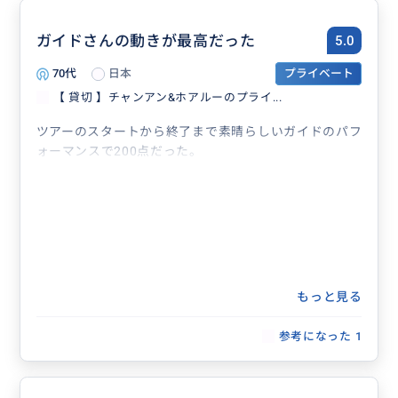
ただ全体を通してとても充実した最高の1日を過ごせま
したし、両親も大満足だったと言ってくれました。ゆっ
ガイドさんの動きが最高だった
5.0
たりとしたプライベートツアーを検討されている方に
70代
日本
プライベート
は、損はないぴったりのツアーだと思います。
【 貸切 】チャンアン&ホアルーのプライ...
ツアーのスタートから終了まで素晴らしいガイドのパフ
ォーマンスで200点だった。
もっと見る
参考になった
1