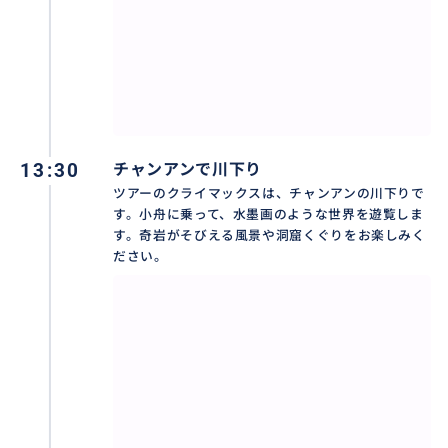
・お迎えの予定時刻を10分以上過ぎてもガイドが見つ
からない場合は、お手数ですが、弊社までご連絡くだ
さい。
◆ツアーに含まれるもの
ハノイ⇔ニンビン間の貸切の専用車、チャンアンのプ
13:30
チャンアンで川下り
ライベートボート、日本語ガイド、ペットボトルの水
ツアーのクライマックスは、チャンアンの川下りで
（おひとりにつき1本）、ホアルー入場料、チャンアン
す。小舟に乗って、水墨画のような世界を遊覧しま
小舟乗船料、昼食 !!!
す。奇岩がそびえる風景や洞窟くぐりをお楽しみく
ださい。
※昼食時のお飲み物（ビールまたはソフトドリンク）
は、無料です。（おひとりにつき１本）
※旧正月休みの2025年01月28日から2025年01月31日
（旧暦の12月29日~1月3日）まで、この期間は、各ツ
アーすべての業務を休ませていただきます。