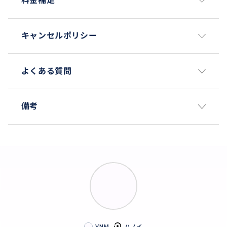
料金補足
キャンセルポリシー
よくある質問
ニンビン名物のランチ
備考
景勝地「陸のハロン」で知られるニンビン（Ninh Bin
h）省の名物といえば、岩山で飼われているヤギの料理
だ。テーブルごとのお料理になります。
おすすめ
VNM
ハノイ