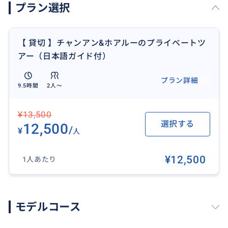
プラン選択
・日本のゴールデンウイーク、お盆祭り、お正月の際
にプライベートツアーを催行しないことがありますの
【 貸切 】チャンアン&ホアルーのプライベートツ
で、その際にお問い合わせください。
アー（日本語ガイド付）
・前日でも、お気軽にお問い合わせください。可能な
プラン詳細
9.5時間
2人〜
かぎり、お手配いたします。
¥13,500
◆お車について
選択する
12,500
※大人2 名様参加の場合、5人乗りの専用車利用となり
/
¥
人
ます。
※大人3 名様参加の場合、7人乗りの専用車利用となり
¥12,500
1人あたり
ます。
※大人4 - 6 名様参加の場合、専用 DCar Limousine車
利用となります。
モデルコース
※大人7 名様以上参加の場合、専用リムジンバス利用と
なります。