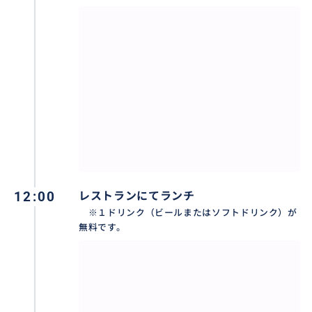
＜ホテルまでの送迎について＞
◆ハノイ市内無料送迎エリア
◆旧市街の各ホテルと以下のホテルは送迎可能です
旧市街エリア、シェラトンホテル、インターコンチネ
ンタルホテル、ロッテホテル、デーウーホテル、パン
パシフィックホテル、プルマンホテル、サニー3ホテ
ル、サクラホテル1、ハノイホテル、ホテル デュ パル
ク ハノイ、パークサイドサンラインホテル、カメリア
ブティック ホテル、ロイジェントパークス ハノイホテ
ル, フォーチュナ ホテル ハノイ , インターコンチネン
タル ハノイ ランドマーク 72, グランドKホテルスイー
12:00
レストランにてランチ
ツハノイ, JWマリオット・ホテル, クラウン プラザ ウ
※１ドリンク（ビールまたはソフトドリンク）が
エスト ハノイ, オークウッド レジデンス ハノイ, ファ
無料です。
イブスター・ウェストレイク, ハノイシプチャーなど
・プライベートツアーは殆どホテルまで送迎致します。
お気軽にお問い合わせください。
・当日は、日本語ガイドがホテルまでお迎えにまいり
ます。ロビーにてお待ちください。