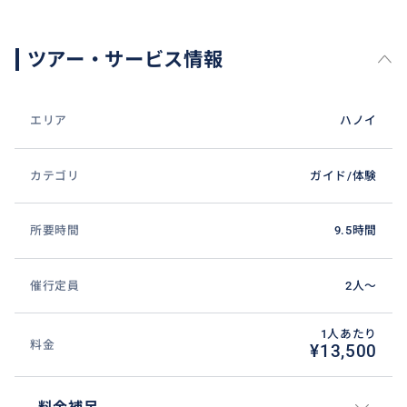
「古都ホアルー」は、ベトナム初の独立王朝の都が置
かれた歴史ある地です。現在では、初代皇帝及び２代
皇帝の廟が見られます。周辺の複雑な奇岩は、自然の
ツアー・サービス情報
要塞を作り上げ、その合間を流れる川や池のほとり
に、生活を営む人々の村が点在しています。自然と歴
史、人々の生活が溶け込んだホアルーは、2014年、
エリア
ハノイ
「チャンアンの景観複合体」として、世界遺産に登録
されました。
カテゴリ
ガイド/体験
所要時間
9.5時間
おすすめ
催行定員
2人〜
1人あたり
料金
¥13,500