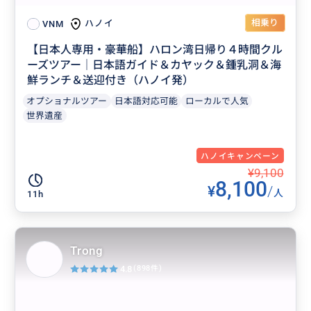
相乗り
ハノイ
VNM
【日本人専用・豪華船】ハロン湾日帰り４時間クル
ーズツアー｜日本語ガイド＆カヤック＆鍾乳洞＆海
鮮ランチ＆送迎付き（ハノイ発）
オプショナルツアー
日本語対応可能
ローカルで人気
世界遺産
ハノイキャンペーン
¥9,100
8,100
¥
/
人
11h
Trong
4.8
(898件)