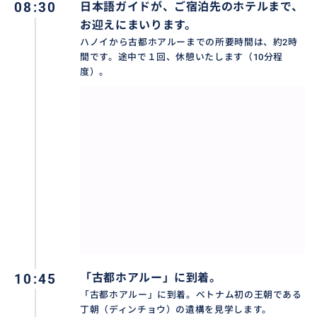
08:30
日本語ガイドが、ご宿泊先のホテルまで、
お迎えにまいります。
◆ご注意事項
ハノイから古都ホアルーまでの所要時間は、約2時
・大人1名でご参加の場合、2名分の料金をいただきま
間です。途中で１回、休憩いたします（10分程
す。また、大人1名とお子様で参加される場合、お子様
度）。
の内1名は大人料金となります。
・チャンアン管理委員会の新規定により、ボートは1艘
あたり4名様でのご乗船となります。そのため、4名様
に満たない場合は、他のお客様とご一緒にご乗船いた
だく形でのご案内となります。
◆「 ホアルー＆チャンアン日帰りツアー」は、現地の
天候や状況によって、欠航になる場合がございます。出
発日前日もしくは当日朝に欠航になった場合は、「ホ
アルー＆タムコック日帰りツアー」に、行程を変更さ
せていただきます。その場合、ご返金はいたしかねま
10:45
「古都ホアルー」に到着。
すので、ご了承ください。
「古都ホアルー」に到着。ベトナム初の王朝である
丁朝（ディンチョウ）の遺構を見学します。