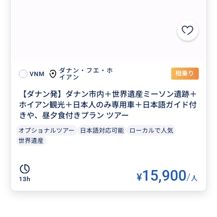
ダナン・フエ・ホ
相乗り
VNM
イアン
【ダナン発】ダナン市内＋世界遺産ミーソン遺跡＋
ホイアン観光＋日本人のみ専用車＋日本語ガイド付
きや、昼夕食付きプラン ツアー
オプショナルツアー
日本語対応可能
ローカルで人気
世界遺産
15,900
¥
/
人
13h