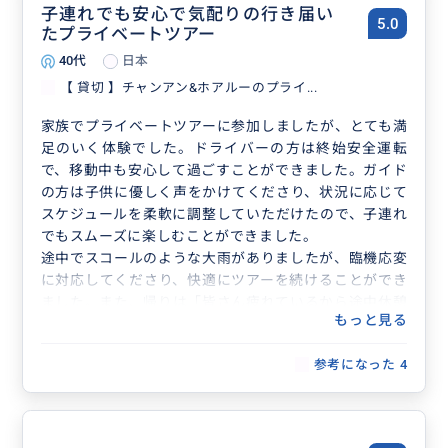
子連れでも安心で気配りの行き届い
5.0
たプライベートツアー
40代
日本
【 貸切 】チャンアン&ホアルーのプライ...
家族でプライベートツアーに参加しましたが、とても満
足のいく体験でした。ドライバーの方は終始安全運転
で、移動中も安心して過ごすことができました。ガイド
の方は子供に優しく声をかけてくださり、状況に応じて
スケジュールを柔軟に調整していただけたので、子連れ
でもスムーズに楽しむことができました。
途中でスコールのような大雨がありましたが、臨機応変
に対応してくださり、快適にツアーを続けることができ
ました。また、帰りは「皆さん疲れているから途中休憩
もっと見る
はなしで早めに帰りましょう。ゆっくり休んでくださ
い。でも何かあれば声をかけてくださいね」と細やかに
参考になった
4
配慮していただき、最後まで安心して過ごすことができ
ました。
気配りの行き届いたサービスにとても感謝しています。
子連れのご家族や、安心して観光を楽しみたい方にぜひ