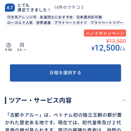
とても
16件のクチコミ
4.7
満足できました！
行き先アレンジ可
友達同士におすすめ
日本語対応可能
ローカルで人気
世界遺産
プライベートガイド
プライベートツアー
ハノイキャンペーン
¥13,500
12,500
¥
/
人
9.5h
2人〜
日程を選択する
ツアー・サービス内容
「古都ホアルー」は、ベトナム初の独立王朝の都が置
かれた歴史ある地です。現在では、初代皇帝及び２代
皇帝の廟が見られます。周辺の複雑な奇岩は、自然の