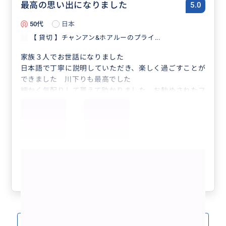
おすすめです。
最高の思い出になりました
5.0
50代
日本
【 貸切 】チャンアン&ホアルーのプライ...
家族３人でお世話になりました
日本語で丁寧に説明していただき、楽しく過ごすことが
できました 川下りも最高でした
細かく気配りして貰えて助かりました、お勧めされたフ
ォーのお店も美味しかったです
またハノイに来る時はお願いしようと思いますし友人に
紹介します
もっと見る
参考になった
1