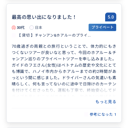
最高の思い出になりました！
5.0
30代
日本
プライベート
【 貸切 】チャンアン&ホアルーのプライ...
70歳過ぎの両親との旅行ということで、体力的にもき
つくないツアーが良いなと思って、今回のホアルー＆チ
ャンアン巡りのプライベートツアーを申し込みました。
ガイドのフエさん(女性)はベトナムの歴史や文化にとて
も博識で、ハノイ市内からホアルーまでの約2時間があ
っという間に感じました。ドライバーさんの気遣いも素
晴らしく、何も言ってないのに途中で日除けのカーテン
を付けてくださったり、運転も丁寧で、終始安心してド
ライブを楽しむことができました。欠点を1つ挙げると
もっと見る
したら、ツアーの日程表には載ってませんが、途中で観
光者向けのお土産店に30分立ち寄ります。買う意志が
参考になった
1
ないことを伝えればなんてことはありませんが、優柔不
断な態度をとるとグイグイきますのでご注意ください。
(笑)