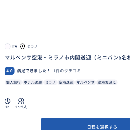
ITA
ミラノ
マルペンサ空港・ミラノ市内間送迎（ミニバン5名
1件のクチコミ
4.0
満足できました！
個人旅行
ホテル送迎
ミラノ
空港送迎
マルペンサ
空港お迎え
1h
1〜5人
日程を選択する