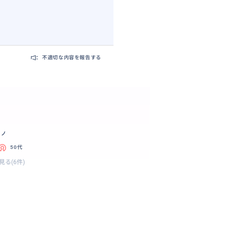
不適切な内容を報告する
ラノ
50代
見る(6件)
。