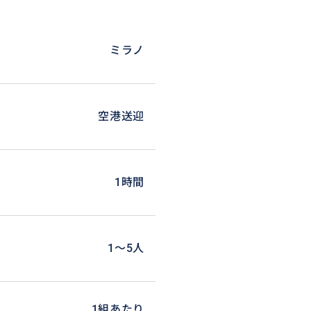
ミラノ
空港送迎
1時間
1〜5人
1組あたり