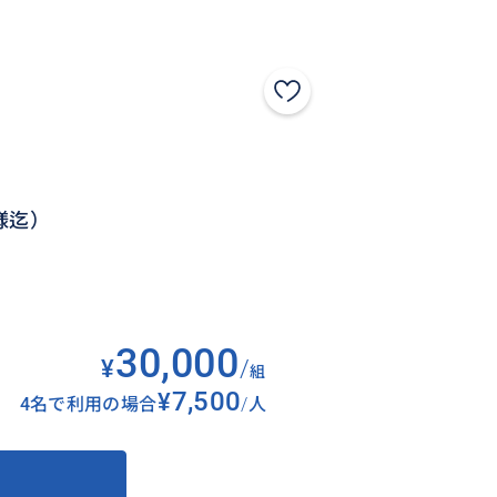
様迄）
30,000
¥
/
組
¥7,500
4名で利用の場合
/
人