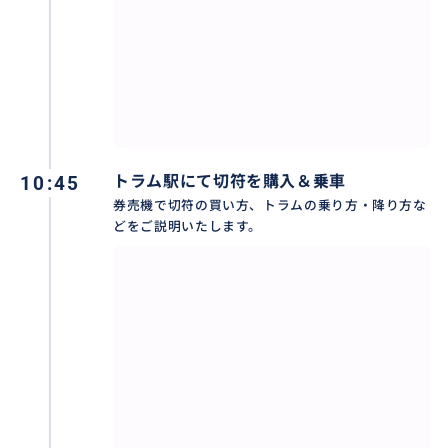
◎お迎え場所までの私のトラム・バス乗車代
◎１５時以降の宿チェックインお手伝い
◎宿チェックアウトお手伝い
◎空港でのチェックインお手伝い
【事前に教えていただきたいこと】
◎空港からの送迎先
10:45
トラム駅にて切符を購入＆乗車
◎ホテル名や出発・到着の住所など
券売機で切符の買い方、トラムの乗り方・降り方な
◎人数＆スーツケースの大きさと個数
どをご説明いたします。
※人数によってサービス料金が異なります。表記価格
は、あくまでも１名さまの場合となります。
２名さま以降はグループ割引がございますので、気軽
にお訊ね下さい。