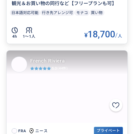
観光＆お買い物の同行など【フリープランも可】
日本語対応可能
行き先アレンジ可
モナコ
買い物
18,700
¥
/
人
4h
1〜1人
French Riviera
5.0
(44件)
プライベート
ニース
FRA