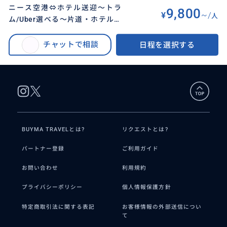
ニース空港⇔ホテル送迎～トラ
9,800
¥
~/
人
ム/Uber選べる～片道・ホテルや
BUYMA TRAVEL
>
ニースオプショナルツアー
>
宿や空港のチェックイン同伴【１
ニース空港⇔ホテル送迎～トラム/Uber選べる～片道・ホテルや宿や空港のチ
名様料金】
チャットで相談
日程を選択する
ェックイン同伴【１名様料金】
BUYMA TRAVELとは?
リクエストとは?
パートナー登録
ご利用ガイド
お問い合わせ
利用規約
プライバシーポリシー
個人情報保護方針
特定商取引法に関する表記
お客様情報の外部送信につい
て