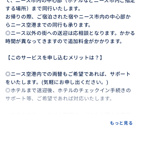
て、ニース市内の中心部（ホテルなどニース市内ご指定
する場所）まで同行いたします。
お帰りの際、ご宿泊された宿やニース市内の中心部か
らニース空港までの同行も承ります。
◎ニース以外の街への送迎は応相談となります。かかる
時間が異なってきますので追加料金がかかります。
【このサービスを申し込むメリットは？】
◎ニース空港内での両替もご希望であれば、サポート
をいたします。(気軽にお申し出ください。)
◎ホテルまで送迎後、ホテルのチェックイン手続きの
サポート等、ご希望であれば対応いたします。
※ホテルのチェックイン時間は、どこも大概１５時位
となります。その前にホテルへ到着する場合は、荷物
もっと見る
をホテルで預かって頂き、その時にフロントにてでき
る範囲(ホテルにより異なります)での手続きを致しま