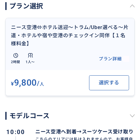
プラン選択
す。
その場合、１５時以降にお客様ご自身で簡単にチェッ
クインができるように必要事項をお伝え致します。
ニース空港⇔ホテル送迎～トラム/Uber選べる～片
道・ホテルや宿や空港のチェックイン同伴【１名
◎当日トラムとバスのチケットの券売機での購入方法
様料金】
や乗り方なども一通り、ご説明いたします。
その後、ニース滞在中にトラム＆バスを使いたい場合
プラン詳細
2時間
1人〜
など、先に説明を聞いておくと安心だと思います。
◎トラム乗車中(約３０分間)は、ニース市内のローカル
9,800
/
選択する
¥
人
な風景を窓から見ながら、ニース近辺に関してご質問
タイムとさせていただきます。
お気軽に観光スポット、レストラン情報や交通に関す
る質問など何でも、どうぞ。
モデルコース
【ここでのサービス料金に含まれないもの】
10:00
ニース空港へ到着→スーツケース受け取り
◎こちらの料金は当日その場にて、現金(ユーロ)にてお
こちらのエリアには私は入れませんので、お客様自