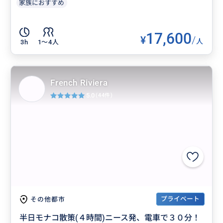
家族におすすめ
17,600
¥
/
人
3h
1〜4人
French Riviera
5.0
(44件)
プライベート
その他都市
半日モナコ散策(４時間)ニース発、電車で３０分！