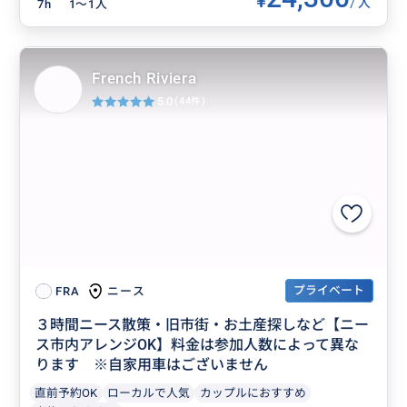
¥
/
人
7h
1〜1人
French Riviera
5.0
(44件)
プライベート
ニース
FRA
３時間ニース散策・旧市街・お土産探しなど【ニー
ス市内アレンジOK】料金は参加人数によって異な
ります ※自家用車はございません
直前予約OK
ローカルで人気
カップルにおすすめ