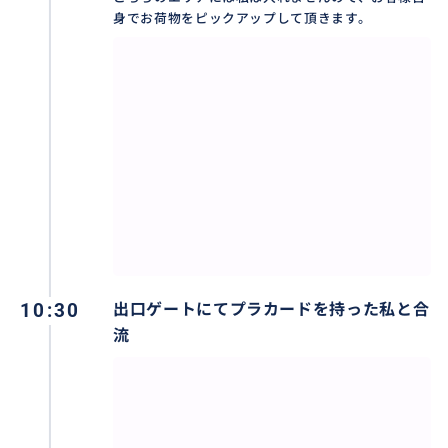
支払い下さい。
身でお荷物をピックアップして頂きます。
〈移動費〉
・空港からトラム：乗車料3.70€(カード発行料２€＋片
道1.70€)のチャージ式カードを購入サポート致しま
す。
・Uberの場合：降車場所により値段の幅があります
が、ニース市内ホテルですとセダン１台20～30€の間と
予想されます。(その時の稼働台数などの状況と車種に
よって値段は変動します)
10:30
出口ゲートにてプラカードを持った私と合
配車依頼は到着ゲートにて、お会いできた後すぐに手
流
配いたします。配車依頼を確定する前に、おおよその
乗車料金を前もって確認することが可能です。
【ここでのサービス料金に含まれるもの】