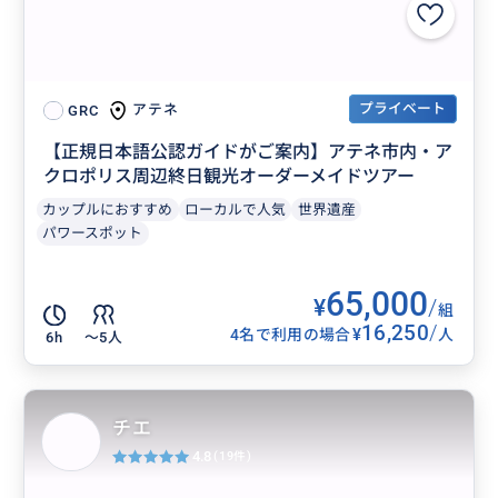
プライベート
アテネ
GRC
【正規日本語公認ガイドがご案内】アテネ市内・ア
クロポリス周辺終日観光オーダーメイドツアー
カップルにおすすめ
ローカルで人気
世界遺産
パワースポット
65,000
¥
/
組
16,250
/
¥
4名で利用の場合
人
6h
〜5人
チエ
4.8
(19件)