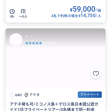
59,000
¥
/
組
14,750
/
¥
4名で利用の場合
人
3h
〜5人
チエ
4.8
(19件)
プライベート
アテネ
GRC
アテネ発も可/ミコノス島＋デロス島日本語公認ガ
イド1日プライベートツアー/3名様まで同一料金