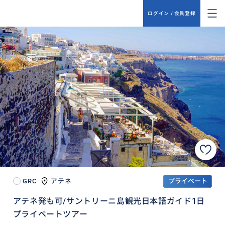
ログイン / 会員登録
GRC
アテネ
プライベート
アテネ発も可/サントリーニ島観光日本語ガイド1日
プライベートツアー