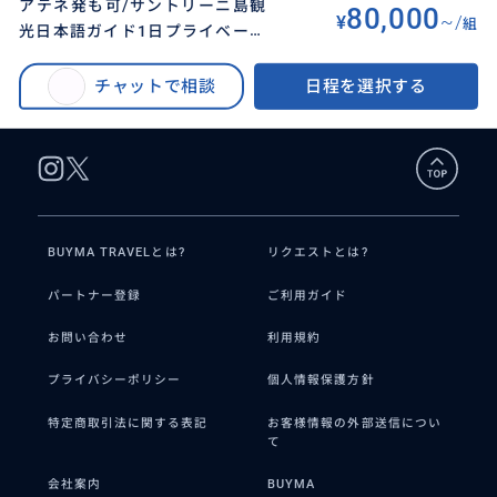
アテネ発も可/サントリーニ島観
80,000
¥
~/
組
光日本語ガイド1日プライベート
BUYMA TRAVEL
>
アテネオプショナルツアー
>
ツアー
アテネ発も可/サントリーニ島観光日本語ガイド1日プライベートツアー
チャットで相談
日程を選択する
BUYMA TRAVELとは?
リクエストとは?
パートナー登録
ご利用ガイド
お問い合わせ
利用規約
プライバシーポリシー
個人情報保護方針
特定商取引法に関する表記
お客様情報の外部送信につい
て
会社案内
BUYMA