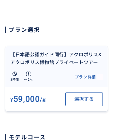
（タクシー・専用車の手配も可能です）
＊スタートのお時間はご希望に合わせて決めていただけま
プラン選択
＊追加料金で、他の主要遺跡や街歩きも可能です。
【日本語公認ガイド同行】アクロポリス&
アクロポリス博物館プライベートツアー
＊ホテルまでご送迎可能
プラン詳細
3時間
〜5人
59,000
/
選択する
¥
組
モデルコース