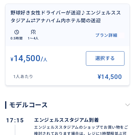
-喫煙者について
野球好き女性ドライバーが送迎♪エンジェルスス
申し訳ございませんが喫煙者のご乗車はご遠慮いただ
タジアム⇄アナハイム内ホテル間の送迎
いております。
プラン詳細
0.5時間
1〜4人
他にオプショナルツアー・プライベートツアーをご希
望の場合はメッセージをお待ちしております♪
14,500
/
選択する
¥
人
できる限りご要望に添ったツアーをご提案させていた
だきます。
¥14,500
1人あたり
モデルコース
17:15
エンジェルススタジアム到着
エンジェルススタジアムのショップでお買い物をご
検討されております場合は、レジに1時間程並ぶ可