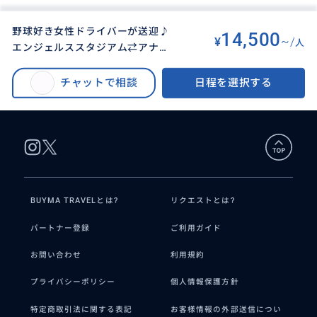
野球好き女性ドライバーが送迎♪
14,500
¥
~/
人
エンジェルススタジアム⇄アナハ
BUYMA TRAVEL
>
アナハイムオプショナルツアー
>
イム内ホテル間の送迎
野球好き女性ドライバーが送迎♪エンジェルススタジアム⇄アナハイム内ホ
チャットで相談
日程を選択する
テル間の送迎
BUYMA TRAVELとは?
リクエストとは?
パートナー登録
ご利用ガイド
お問い合わせ
利用規約
プライバシーポリシー
個人情報保護方針
特定商取引法に関する表記
お客様情報の外部送信につい