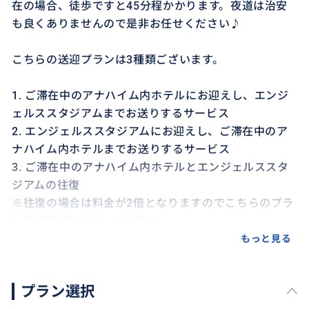
在の場合、徒歩ですと45分程かかります。夜道は治安
も良くありませんので是非お任せください♪
こちらの送迎プランは3種類ございます。
1. ご滞在中のアナハイム内ホテルにお迎えし、エンジ
ェルススタジアムまでお送りするサービス
2. エンジェルススタジアムにお迎えし、ご滞在中のア
ナハイム内ホテルまでお送りするサービス
3. ご滞在中のアナハイム内ホテルとエンジェルススタ
ジアムの往復
※往復の場合は料金が2倍となりますのでこちらのプラ
ンを2個ご注文いただきます。
もっと見る
-お荷物について
海外用のキャリーケース2つ、機内持ち込み用キャリー
プラン選択
ケース2つまでをトランクに入れることが出来ます。