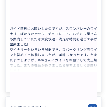
快適・満足でした🎵
5.0
70代
日本
※一時帰国中につき受付停止中 【ワイン...
ガイド前日にお願いしたのですが、スワンバレーのワイ
ナリーばかりかナッツ、チョコレート、ハチミツ屋さん
も案内していただき大変快適・満足な時間を過ごす事が
出来ました!
ワイナリーもいろいろ試飲でき、スパークリング赤ワイ
ンを初めて🍷体験しましたが、美味しかったです。たま
たまでしようが、Benさんにガイドをお願いして大正解
でした。またの機会がありましたら是非よろしくお願い
します。
もっと見る
参考になった
10