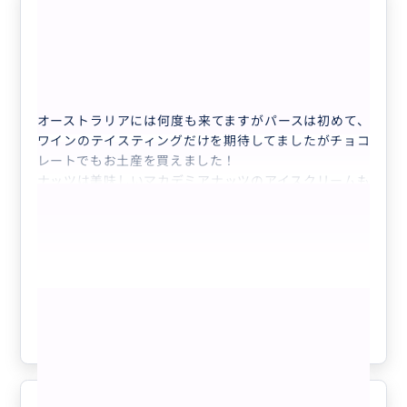
ワインをたくさん飲めました！。
5.0
60代
日本
※一時帰国中につき受付停止中 【ワイン...
オーストラリアには何度も来てますがパースは初めて、
ワインのテイスティングだけを期待してましたがチョコ
レートでもお土産を買えました！
ナッツは美味しいマカデミアナッツのアイスクリームも
食べる事ができ、はちみつはいろんな種類の食べ比べを
して購入できました！
ランチはオージービーフを堪能してお腹いっぱいです！
ありがとうございました😊
もっと見る
参考になった
1