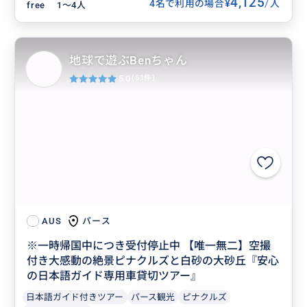
4,125
/
¥
4名で利用の場合
人
free
1〜4人
地球で遊ぶBenちゃん
5.0
(61件)
パース
AUS
※一時帰国中につき受付停止中 【唯一無二】空撮
付き大感動の絶景ピナクルズと白砂の大砂丘『安心
の日本語ガイド専用車貸切ツアー』
日本語ガイド付きツアー
パース観光
ピナクルズ