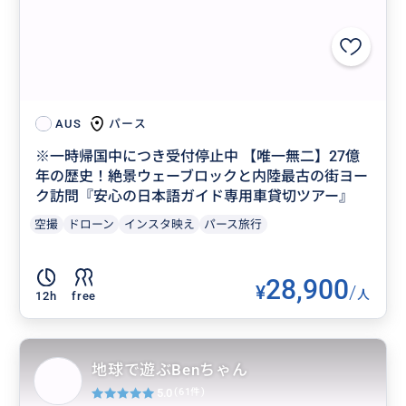
パース
AUS
※一時帰国中につき受付停止中 【唯一無二】27億
年の歴史！絶景ウェーブロックと内陸最古の街ヨー
ク訪問『安心の日本語ガイド専用車貸切ツアー』
空撮
ドローン
インスタ映え
パース旅行
28,900
¥
/
人
12h
free
地球で遊ぶBenちゃん
5.0
(61件)