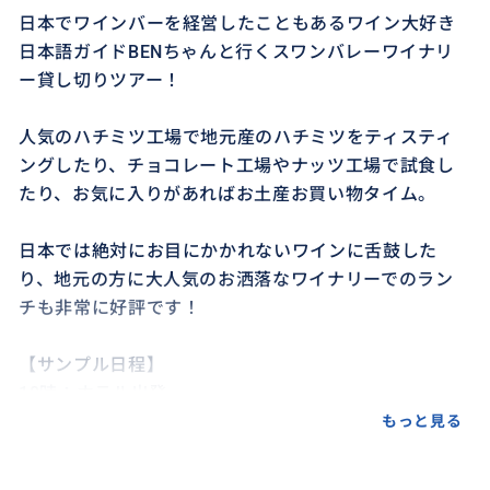
日本でワインバーを経営したこともあるワイン大好き
日本語ガイドBENちゃんと行くスワンバレーワイナリ
ー貸し切りツアー！
人気のハチミツ工場で地元産のハチミツをティスティ
ングしたり、チョコレート工場やナッツ工場で試食し
たり、お気に入りがあればお土産お買い物タイム。
日本では絶対にお目にかかれないワインに舌鼓した
り、地元の方に大人気のお洒落なワイナリーでのラン
チも非常に好評です！
【サンプル日程】
10時：ホテル出発
10時半～11時半：チョコレート工場、ナッツ工場、ハ
もっと見る
チミツ工場で試食＆お買い物タイム
12時：ワイナリーでのランチとワインの試飲