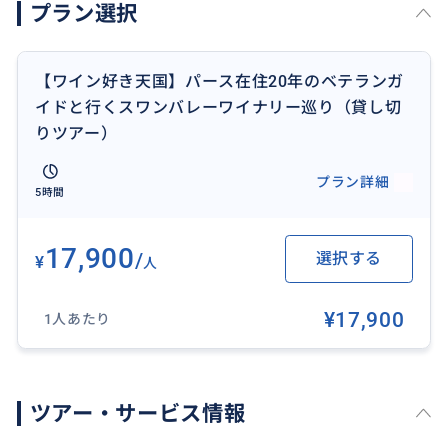
プラン選択
13時半：ワイナリーにてワインの試飲
15時：ホテル帰着
【ワイン好き天国】パース在住20年のベテランガ
＊ご希望に応じて
イドと行くスワンバレーワイナリー巡り（貸し切
出発時間や内容の変更は可能です。
りツアー）
ご不明な点等ございましたらお気軽にお尋ねくださ
プラン詳細
5時間
い。
17,900
/
選択する
¥
人
¥17,900
1人あたり
ツアー・サービス情報