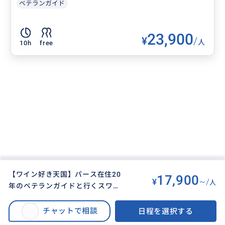
ベテランガイド
23,900
¥
/
人
10h
free
【ワイン好き天国】パース在住20
17,900
¥
~/
人
年のベテランガイドと行くスワン
BUYMA TRAVEL
>
パースオプショナルツアー
>
バレーワイナリー巡り（貸し切り
※一時帰国中につき受付停止中 【ワイン好き天国】パース在住20年のベテラ
ツアー）
チャットで相談
日程を選択する
ンガイドと行くスワンバレーワイナリー巡り（貸し切りツアー）