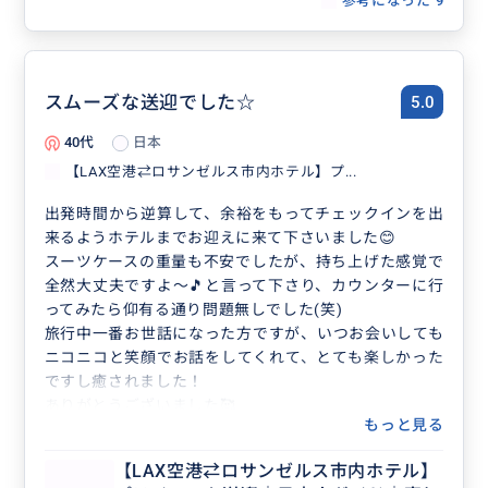
参考になった
9
スムーズな送迎でした☆
5.0
40代
日本
【LAX空港⇄ロサンゼルス市内ホテル】プ...
出発時間から逆算して、余裕をもってチェックインを出
来るようホテルまでお迎えに来て下さいました😊
スーツケースの重量も不安でしたが、持ち上げた感覚で
全然大丈夫ですよ～🎵と言って下さり、カウンターに行
ってみたら仰有る通り問題無しでした(笑)
旅行中一番お世話になった方ですが、いつお会いしても
ニコニコと笑顔でお話をしてくれて、とても楽しかった
ですし癒されました！
ありがとうございました🥰
もっと見る
【LAX空港⇄ロサンゼルス市内ホテル】