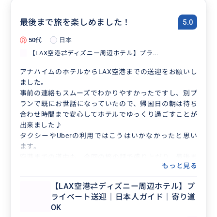
最後まで旅を楽しめました！
5.0
50代
日本
【LAX空港⇄ディズニー周辺ホテル】プラ...
アナハイムのホテルからLAX空港までの送迎をお願いし
ました。
事前の連絡もスムーズでわかりやすかったですし、別プ
ランで既にお世話になっていたので、帰国日の朝は待ち
合わせ時間まで安心してホテルでゆっくり過ごすことが
出来ました♪
タクシーやUberの利用ではこうはいかなかったと思い
ます。
空港までの道中も、今回の旅の話で盛り上がり、最後ま
もっと見る
で楽しいひとときでした。
次に行く事がありましたら、是非またお世話になりたい
【LAX空港⇄ディズニー周辺ホテル】プ
と思います。
ライベート送迎｜日本人ガイド｜寄り道
OK