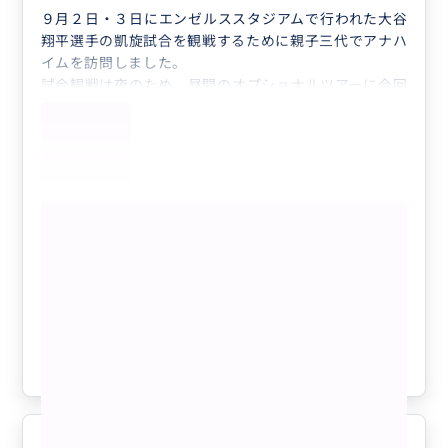
９月２日・３日にエンゼルススタジアムで行われた大谷
翔平選手の凱旋試合を観戦するために親子三代でアナハ
イムを訪問しました。
試合観戦は夜のため、昼間のオプショナルツアーに今回
のツアーを利用させてもらいました。
子供と孫のリクエストが「大谷選手に関連する施設の見
学とグッズを購入したい！」との要望でしたので、数多
くあるドジャースクラブハウス、大谷選手の壁画、ドジ
ャース球場、IN N OUTバーガーへご案内してもらいま
もっと見る
した。
また、ホテルからエンゼルススタジアムの送迎まで対応
【7時間貸切】ディズニー周辺ホテル発
してもらいました。
着｜ロサンゼルス王道観光ツアー
私たちの要望に親切に対応してくれるガイドさんで、大
変満足のツアーでした。
次回、訪問する時にも是非利用したいガイドさんです。
クチコミの商品を見る
私たちの楽しい旅行を演出していただき、ありがとうご
参考になった
1
ざいました。