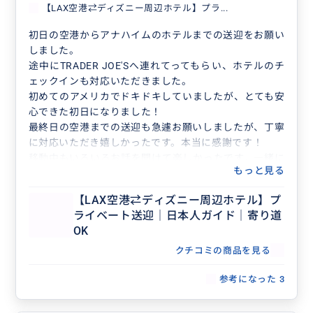
【LAX空港⇄ディズニー周辺ホテル】プラ...
初日の空港からアナハイムのホテルまでの送迎をお願い
しました。
途中にTRADER JOE'Sへ連れてってもらい、ホテルのチ
ェックインも対応いただきました。
初めてのアメリカでドキドキしていましたが、とても安
心できた初日になりました！
最終日の空港までの送迎も急遽お願いしましたが、丁寧
に対応いただき嬉しかったです。本当に感謝です！
移動中もいろいろお話を聞けて楽しかったです。一緒に
もっと見る
旅した姪甥もすっかりChiharuさんファンになっていま
した。またお会いしたい、とても素敵な方でした。
【LAX空港⇄ディズニー周辺ホテル】プ
ありがとうございました！！
ライベート送迎｜日本人ガイド｜寄り道
OK
クチコミの商品を見る
参考になった
3