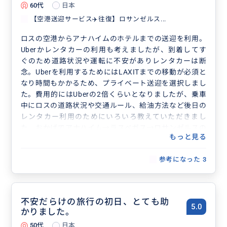
60代
日本
【空港送迎サービス✈️往復】ロサンゼルス...
ロスの空港からアナハイムのホテルまでの送迎を利用。
Uberかレンタカーの利用も考えましたが、到着してす
ぐのため道路状況や運転に不安がありレンタカーは断
念。Uberを利用するためにはLAXITまでの移動が必須と
なり時間もかかるため、プライベート送迎を選択しまし
た。費用的にはUberの2倍くらいとなりましたが、乗車
中にロスの道路状況や交通ルール、給油方法など後日の
レンタカー利用のためにいろいろ教えていただきまし
た。おかげでアナハイム→ラスベガス→ロサンゼルスの
もっと見る
レンタカー移動時に大変役にたちました。また途中トレ
ーダージョーズに立ち寄り、飲み物の買い出しにもアド
参考になった
3
バイスをいただき助かりました。やはり現地に住んでお
られる方からの情報収集は貴重です。それを含めて考え
ると初日の利用は正解でした。chiharuさん、短い時間
でしたが有意義なお話ができ楽しかったです。また出発
不安だらけの旅行の初日、とても助
前からメッセージでのやりとりがあり、安心して利用さ
5.0
かりました。
せていただいたこと、感謝しております。これからも頑
50代
日本