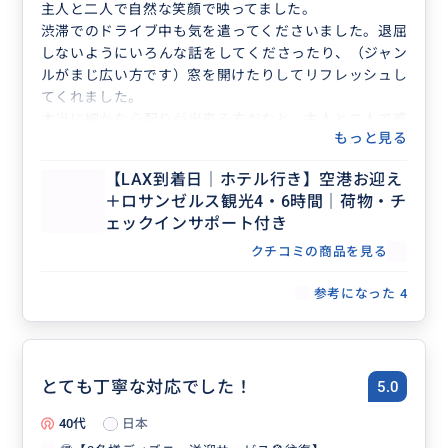
主人と二人で自然な笑顔で映ってました。
渋滞でのドライブ中も気を遣ってくださいました。退屈
しないようにいろんな話をしてくださったり、（ジャン
ルがまじ広い方です）窓を開けたりしてリフレッシュし
てくれました。
本当に細かな心配りが出来る方だなと、主人と二人で感
もっと見る
心しました。
おすすめされたハンバーガーもめちゃくちゃ美味しく、
【LAX到着日｜ホテル行き】空港お迎え
また食べたいなと。いろんな思い出ができました。
＋ロサンゼルス観光4・6時間｜荷物・チ
半日でしたがご一緒できて大変良かったです。
ェックインサポート付き
また機会があればお会いしたいですね。
クチコミの商品を見る
参考になった
4
とても丁寧な対応でした！
5.0
40代
日本