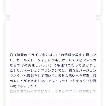
参考になった
13
個人で行くより、何百倍も楽しい思
5.0
い出に🙆🏻‍♀️♥️
20代
日本
【※夏季休業中】カラフル絶景サルベーショ...
約３時間のドライブ中には、LAの情報を教えて頂いた
り、ガールズトークをしたり楽しかったです🥰アメリカ
ならではの美味しいランチにも連れて行って頂けまし
た！サルベーションマウンテンでは、様々なバージョン
でたくさん撮影をして頂いて、素敵な思い出を写真に収
めることができました。アウトレットでもゆっくりお買
い物できました！
自分たちで行くのではなく、こちらのツアーに参加して
本当に良かったと皆んな大満足です🙆🏻‍♀️♥️
もっと見る