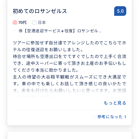
初めてのロサンゼルス
5.0
70代
日本
🉐【空港送迎サービス✈️往復】ロサンゼル...
ツアーに参加せず自分達でアレンジしたのでこちらでホ
テルの往復送迎をお願いしました。
待合せ場所も空港出口をでてすぐでしたので上手く合流
でき、途中スーパーに寄って頂きお土産のお手伝いもし
てくださり本当に助かりました。
主人の待望の大谷翔平観戦がスムーズにでき大満足で
す。車の中でも楽しくお話して頂き感じの良いかたで
す。来年も行けたらお願いしたいと思ってます。お世話
になり有難うございました。
もっと見る
参考になった
1