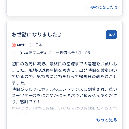
参考になった
3
お世話になりました♪
5.0
60代
日本
【LAX空港⇄ディズニー周辺ホテル】プラ...
初日の観光に続き、最終日の空港までの送迎をお願いし
ました。現地の道路事情を考慮し、出発時間を設定頂い
ているので、気持ちに余裕を持って帰国日の朝を過ごせ
ました。
時間ぴったりにホテルのエントランスに到着され、重い
スーツケースをにこやかにテキパキと積み込んでくださ
り、感謝です！
車中では、現地にお住まいならではのお話もたくさん伺
えました。
もっと見る
Chiharuさんのお陰で、娘との旅がより思い出深いもの
になりました♪