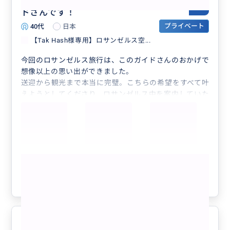
LA旅行が10倍楽しくなる最高のガイ
5.0
ドさんです！
40代
日本
プライベート
【Tak Hash様専用】ロサンゼルス空...
今回のロサンゼルス旅行は、このガイドさんのおかげで
想像以上の思い出ができました。
送迎から観光まで本当に完璧。こちらの希望をすべて叶
えようとしてくださり、ロサンゼルス中を案内していた
だきました。
現地スーパーや日系スーパーでの買い物、ドジャース観
戦ではまさかのファウルボールをキャッチ！子どもも大
興奮でした。
さらに、欲しいアイテム探しにLA中を行ったり来た
もっと見る
り。まさかマリブも行けるとは。自分では手に入らない
と思っていた入手困難なアイテムにも巡り合うことがで
参考になった
2
き、本当に感動しました。
USハリウッドやディズニーでも子どもの相手をたくさ
んしてくださり、家族全員が安心して楽しめました。競
馬場巡りやホーストレッキングといった少しマニアック
なリクエストにも快く付き合ってくださり、現地でしか