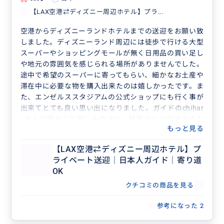
張ってくださいね。
【LAX空港⇄ディズニー周辺ホテル】プラ...
空港からディズニーランドホテルまでの送迎をお願い致
しました。ディズニーランド周辺には徒歩で行ける大型
スーパーやショッピングモールが無く日用品の買い足し
や地元の雰囲気を感じられる場所がありませんでした。
途中で希望のスーパーに寄ってもらい、細かなお土産や
滞在中に必要な物を購入出来たのは嬉しかったです。ま
た、エンゼルススタジアムの公式ショップにも行く事が
出来てとても良い思い出になりました。ガイドのchihar
uさんが明るくて親しみやすく、移動中にお話するのも
もっと見る
楽しかったです。このお取引のやり取りもスムーズに丁
寧に対応して頂き安心してお願い出来るガイドさんで
【LAX空港⇄ディズニー周辺ホテル】プ
す。母娘の二人旅なのでUber を利用するのも不安でし
ライベート送迎｜日本人ガイド｜寄り道
た。Chiharuさんにお願いして大正解でした。帰国の日
OK
もお世話になる予定です。宜しくお願い致します。
クチコミの商品を見る
参考になった
2