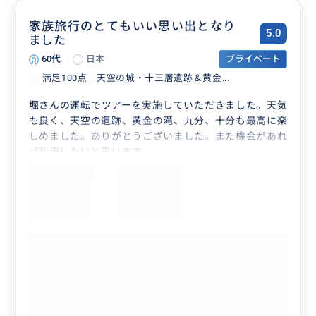
家族旅行のとてもいい思い出となり
5.0
ました
60代
日本
プライベート
満足100点│天空の城・十三層遺跡＆黄金...
堀さんの運転でツアーを実施していただきました。天気
も良く、天空の遺跡、黄金の滝、九分、十分も最高に楽
しめました。ありがとうございました。また機会があれ
ば利用したいと思います。
もっと見る
BUYMA限定【毎日催行／貸切／4名様ま
で同額／日本語案内確約】満足100点│
天空の城・十三層遺跡＆黄金の滝│夕方