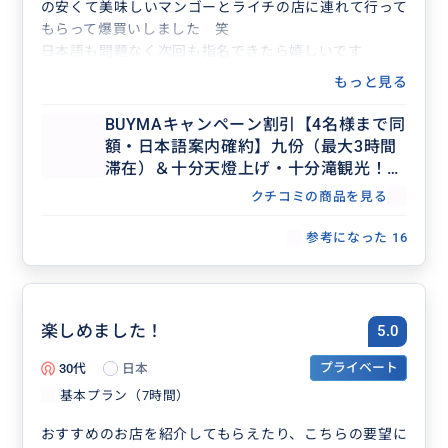
の安くて美味しいマンゴーとライチの店に連れて行って
もらって爆買いしました 笑
日本語も問題なく次回も指名できたら嬉しいです
もっと見る
BUYMAキャンペーン割引【4名様まで同
額・日本語案内確約】九份（最大3時間
滞在）＆十分天燈上げ・十分滝観光！セ
ダンで行く貸切7時間ツアー（士林夜
クチコミの商品を見る
市・台北市内解散OK、行き先アレンジ
可、毎日催行）
参考になった
16
楽しめました！
5.0
30代
日本
プライベート
基本プラン（7時間）
おすすめのお店を紹介してもらえたり、こちらの要望に