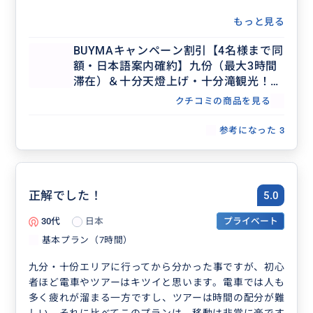
もっと見る
BUYMAキャンペーン割引【4名様まで同
額・日本語案内確約】九份（最大3時間
滞在）＆十分天燈上げ・十分滝観光！セ
ダンで行く貸切7時間ツアー（士林夜
クチコミの商品を見る
市・台北市内解散OK、行き先アレンジ
可、毎日催行）
参考になった
3
正解でした！
5.0
30代
日本
プライベート
基本プラン（7時間）
九分・十份エリアに行ってから分かった事ですが、初心
者ほど電車やツアーはキツイと思います。電車では人も
多く疲れが溜まる一方ですし、ツアーは時間の配分が難