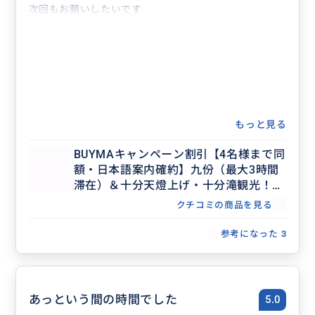
次回もお願いしたいです
もっと見る
BUYMAキャンペーン割引【4名様まで同
額・日本語案内確約】九份（最大3時間
滞在）＆十分天燈上げ・十分滝観光！セ
ダンで行く貸切7時間ツアー（士林夜
クチコミの商品を見る
市・台北市内解散OK、行き先アレンジ
可、毎日催行）
参考になった
3
あっという間の時間でした
5.0