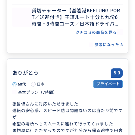
と思います。他の人にもぜひ勧めたいと思いました。
貸切チャーター【基隆港KEELUNG POR
本当にありがとうございました。
T／送迎付き】王道ルート十分と九份6
時間・8時間コース／日本語ドライバー
／クルーズ船利用者おすすめ！九份で3
クチコミの商品を見る
時間たっぷり滞在プランあり
参考になった
3
ありがとう
5.0
60代
日本
プライベート
基本プラン（7時間）
張哲偉さんに対応いただきました
運転の安心感、スピード感は問題ないのは当たり前です
が
希望の場所へもスムースに連れて行ってくれました
果物屋に行きたかったのですが九分から帰る途中で田舎