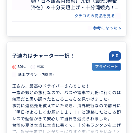
額・日本語案内確約】九份（最大3時間
滞在）＆十分天燈上げ・十分滝観光！セ
ダンで行く貸切7時間ツアー（士林夜
クチコミの商品を見る
市・台北市内解散OK、行き先アレンジ
可、毎日催行）
参考になった
5
子連れはチャーター一択！
5.0
30代
日本
プライベート
基本プラン（7時間）
王さん、最高のドライバーさんでした！
一歳の娘との旅行なので、バスや電車で九份に行くのは
無理だと思い調べたところこちらを見つけました。
事前に連絡先を教えていただき、海外旅行なので前日に
「明日はよろしくお願いします！」と連絡したところ即
レスで返信がきて安心して当日を迎えられました。
台湾の夏は本当に本当に暑くて、十分もランタンを上げ
て、観光予定でしたがやっぱりすぐ車に戻りたいな！と