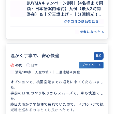
BUYMAキャンペーン割引【4名様まで同
額・日本語案内確約】九份（最大3時間
滞在）＆十分天燈上げ・十分滝観光！セ
ダンで行く貸切7時間ツアー（士林夜
クチコミの商品を見る
市・台北市内解散OK、行き先アレンジ
可、毎日催行）
参考になった
6
温かく丁寧で、安心快適
5.0
40代
日本
プライベート
満足100点│天空の城・十三層遺跡＆黄金...
オプションで、桃園空港までお迎えに来てくださいまし
た。
事前のLINEのやり取りからスムーズで、車も快適でし
た。
終日大雨かつ早朝便で疲れていたので、ドアtoドアで観
光地を巡れるのはとても良かったです。