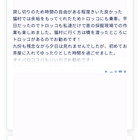
貸し切りのため時間の自由がある程度きいた良かった
猫村では余裕をもってくれたためトロッコにも乗車。平
日だったのでトロッコも私達だけで昔の採掘現場での作
業も楽しめました。猫村に行く方は橋を渡ったところに
トロッコがあるのでお勧めです！
九份も残念ながら夕日は見れませんでしたが、初めてお
茶屋に入れてゆったりとした時間を過ごせました。
タイパのコスパもいいのでお勧めです！
最後にドライバーの堀さん、最高でした！！
もっと見る
また次回もお願いしたいです
【毎日催行／貸切プラン／セダン利用
（4名様まで同額）】猫村│九份│十分
を巡る癒しと冒険の1日旅
クチコミの商品を見る
参考になった
2