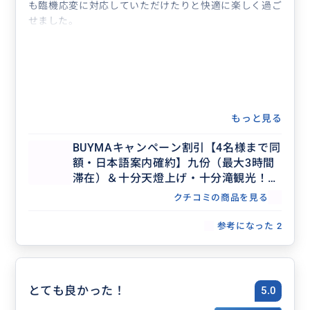
も臨機応変に対応していただけたりと快適に楽しく過ご
せました。
もっと見る
BUYMAキャンペーン割引【4名様まで同
額・日本語案内確約】九份（最大3時間
滞在）＆十分天燈上げ・十分滝観光！セ
ダンで行く貸切7時間ツアー（士林夜
クチコミの商品を見る
市・台北市内解散OK、行き先アレンジ
可、毎日催行）
参考になった
2
とても良かった！
5.0