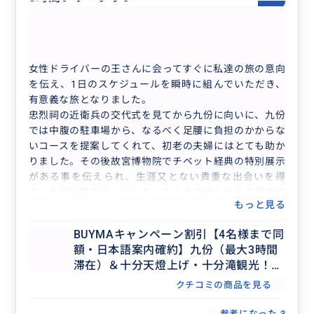
60代
日本
プライベート
8時間フリープラン／行きたいところを自由...
女性ドライバーの王さんに会ってすぐに私達の旅の意向
を伝え、1日のスケジュールを瞬時に組んでいただき、
有意義な旅となりました。
忠烈祠の近衛兵の交代式を見てから九份に向いに、九份
では中腹の駐車場から、なるべく足腰に負担のかからな
いコースを提案してくれて、初老の夫婦にはとても助か
りました。その後故宮博物院でチベット経典の特別展示
がある事を伝えられ、生涯又とない貴重な出会いを得
て、今回の旅の宝となりました！その後も台北の歴史的
もっと見る
施設(日本統治時代の警察署)の見学に同行してくれて、
ホテル迄送っていただきました。車中の移動中に、台湾
BUYMAキャンペーン割引【4名様まで同
の歴史や様々な話をとても上手な日本語で説明して下さ
額・日本語案内確約】九份（最大3時間
り、台北の旅が一層深まりました！次回も是非、王さん
滞在）＆十分天燈上げ・十分滝観光！セ
にお願いしたいと思います！お世話になりました。
ダンで行く貸切7時間ツアー（士林夜
クチコミの商品を見る
市・台北市内解散OK、行き先アレンジ
可、毎日催行）
参考になった
3