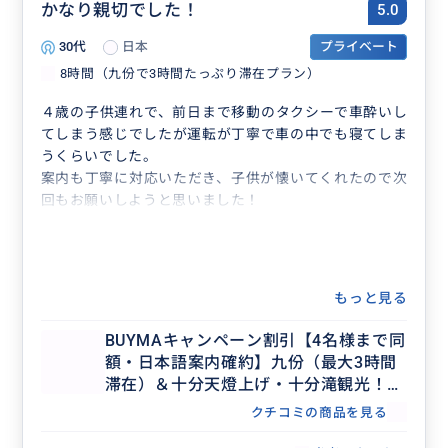
かなり親切でした！
5.0
30代
日本
プライベート
8時間（九份で3時間たっぷり滞在プラン）
４歳の子供連れで、前日まで移動のタクシーで車酔いし
てしまう感じでしたが運転が丁寧で車の中でも寝てしま
うくらいでした。
案内も丁寧に対応いただき、子供が懐いてくれたので次
回もお願いしようと思いました！
もっと見る
BUYMAキャンペーン割引【4名様まで同
額・日本語案内確約】九份（最大3時間
滞在）＆十分天燈上げ・十分滝観光！セ
ダンで行く貸切7時間ツアー（士林夜
クチコミの商品を見る
市・台北市内解散OK、行き先アレンジ