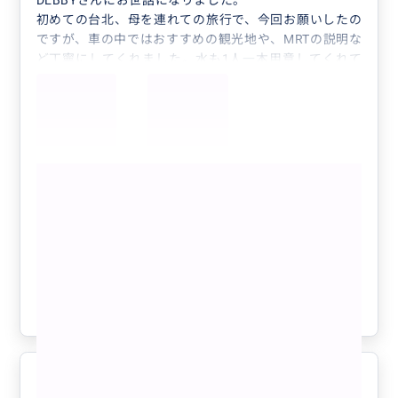
DEBBYさんにお世話になりました。
初めての台北、母を連れての旅行で、今回お願いしたの
ですが、車の中ではおすすめの観光地や、MRTの説明な
ど丁寧にしてくれました。水も1人一本用意してくれて
おり、とても親切にしていただきました！
またランタン上げを段取ってくれたり、美味しいマンゴ
ー食べれるお店を紹介してくれたり、車で行ける滝に連
れていってくれたり、九份でも地図をくれ丁寧に説明し
てくれました！
もっと見る
写真も沢山撮っていただきました。
とっても楽しい1日を過ごす事ができました。
BUYMAキャンペーン割引【4名様まで同
日本に帰ってきてからも母がDEBBYさんに頼んで本当に
額・日本語案内確約】九份（最大3時間
良かったと、何度も話しています。
滞在）＆十分天燈上げ・十分滝観光！セ
本当にありがとうございました。
ダンで行く貸切7時間ツアー（士林夜
クチコミの商品を見る
市・台北市内解散OK、行き先アレンジ
可、毎日催行）
参考になった
2
8時間フリープラン
5.0