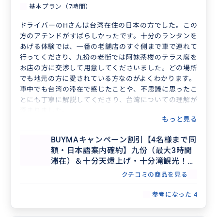
基本プラン（7時間）
ドライバーのHさんは台湾在住の日本の方でした。この
方のアテンドがすばらしかったです。十分のランタンを
あげる体験では、一番の老舗店のすぐ側まで車で連れて
行ってくださり、九扮の老街では阿妹茶楼のテラス席を
お店の方に交渉して用意してくださいました。どの場所
でも地元の方に愛されている方なのがよくわかります。
車中でも台湾の滞在で感じたことや、不思議に思ったこ
とにも丁寧に解説してくださり、台湾についての理解が
深まりました。
もっと見る
台湾のドライバーは運転が荒いと聞いていましたが、と
ても丁寧で快適なドライブでした。Hさんのおかげでと
BUYMAキャンペーン割引【4名様まで同
ても充実して楽しい半日観光になりました。ありがとう
額・日本語案内確約】九份（最大3時間
ございました
滞在）＆十分天燈上げ・十分滝観光！セ
ダンで行く貸切7時間ツアー（士林夜
クチコミの商品を見る
市・台北市内解散OK、行き先アレンジ
可、毎日催行）
参考になった
4