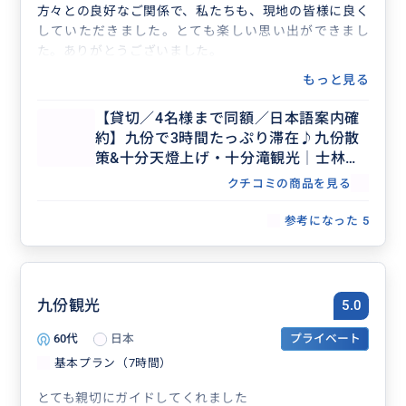
方々との良好なご関係で、私たちも、現地の皆様に良く
していただきました。とても楽しい思い出ができまし
た。ありがとうございました。
もっと見る
【貸切／4名様まで同額／日本語案内確
約】九份で3時間たっぷり滞在♪九份散
策&十分天燈上げ・十分滝観光│士林夜
市・台北市内解散OK
クチコミの商品を見る
参考になった
5
九份観光
5.0
60代
日本
プライベート
基本プラン（7時間）
とても親切にガイドしてくれました