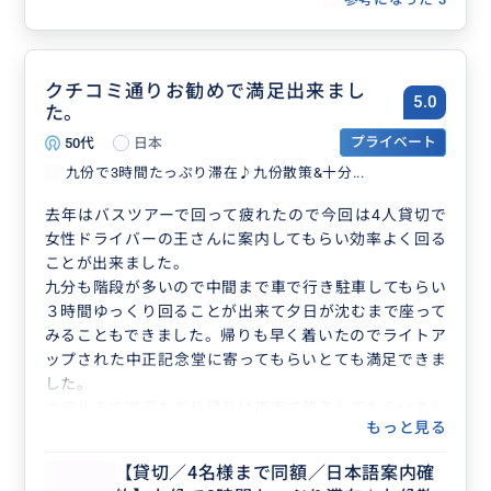
クチコミ通りお勧めで満足出来まし
5.0
た。
50代
日本
プライベート
九份で3時間たっぷり滞在♪九份散策&十分...
去年はバスツアーで回って疲れたので今回は4人貸切で
女性ドライバーの王さんに案内してもらい効率よく回る
ことが出来ました。
九分も階段が多いので中間まで車で行き駐車してもらい
３時間ゆっくり回ることが出来て夕日が沈むまで座って
みることもできました。帰りも早く着いたのでライトア
ップされた中正記念堂に寄ってもらいとても満足できま
した。
ホテルまで送迎もあり帰りは夜市で降ろしてもらいまし
もっと見る
た。貸し切りで大正解でした。
【貸切／4名様まで同額／日本語案内確