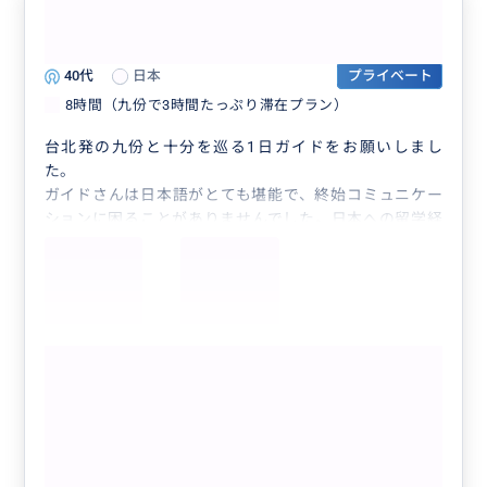
最高の一日でした。
5.0
40代
日本
プライベート
8時間（九份で3時間たっぷり滞在プラン）
台北発の九份と十分を巡る1日ガイドをお願いしまし
た。
ガイドさんは日本語がとても堪能で、終始コミュニケー
ションに困ることがありませんでした。日本への留学経
験もあるとのことで、台湾だけでなく日本のことにも詳
しく、会話もとても楽しかったです。
観光中はおすすめのお店にも案内していただき、各観光
地では効率よく回れるようにスケジュールを調整してく
ださったおかげで、限られた時間を有意義に使うことが
もっと見る
できました。
また、とても暑い時期の観光でしたが、車に戻る前から
BUYMAキャンペーン割引【4名様まで同
冷房を入れておいてくださり、乗車した瞬間に涼しく本
額・日本語案内確約】九份（最大3時間
当に助かりました。細かな気配りがとてもありがたかっ
滞在）＆十分天燈上げ・十分滝観光！セ
たです。
ダンで行く貸切7時間ツアー（士林夜
次に台湾を訪れる機会があれば、ぜひまた同じガイドさ
クチコミの商品を見る