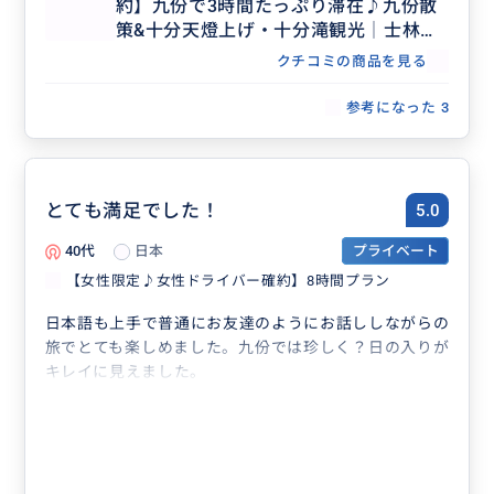
約】九份で3時間たっぷり滞在♪九份散
策&十分天燈上げ・十分滝観光│士林夜
市・台北市内解散OK
クチコミの商品を見る
参考になった
3
とても満足でした！
5.0
40代
日本
プライベート
【女性限定♪女性ドライバー確約】8時間プラン
日本語も上手で普通にお友達のようにお話ししながらの
旅でとても楽しめました。九份では珍しく？日の入りが
キレイに見えました。