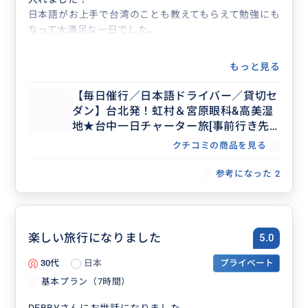
日本語がお上手で台湾のことも教えてもらえて勉強にも
なって大満足な一日でした。
もっと見る
【毎日催行／日本語ドライバー／貸切セ
ダン】台北発！虹村＆宮原眼科&高美湿
地★台中一日チャーター旅[事前行き先
アレンジ可]11時間（4名まで同額）
クチコミの商品を見る
参考になった
2
楽しい旅行になりました
5.0
30代
日本
プライベート
基本プラン（7時間）