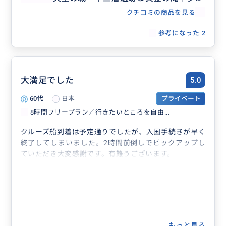
の九分&夜十分天燈上げ体験ツアー8時
クチコミの商品を見る
間│士林夜市・台北市内解散OK
参考になった
2
大満足でした
5.0
60代
日本
プライベート
8時間フリープラン／行きたいところを自由...
クルーズ船到着は予定通りでしたが、入国手続きが早く
終了してしまいました。2時間前倒しでピックアップし
ていただき大変感謝です。有難うございます。
もっと見る