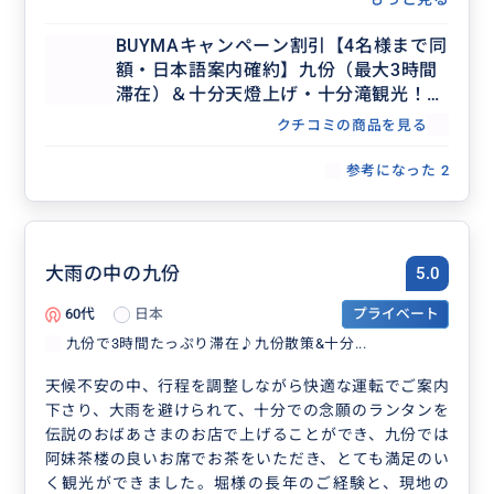
BUYMAキャンペーン割引【4名様まで同
額・日本語案内確約】九份（最大3時間
滞在）＆十分天燈上げ・十分滝観光！セ
ダンで行く貸切7時間ツアー（士林夜
クチコミの商品を見る
市・台北市内解散OK、行き先アレンジ
可、毎日催行）
参考になった
2
大雨の中の九份
5.0
60代
日本
プライベート
九份で3時間たっぷり滞在♪九份散策&十分...
天候不安の中、行程を調整しながら快適な運転でご案内
下さり、大雨を避けられて、十分での念願のランタンを
伝説のおばあさまのお店で上げることができ、九份では
阿妹茶楼の良いお席でお茶をいただき、とても満足のい
く観光ができました。堀様の長年のご経験と、現地の