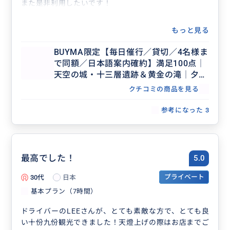
また是非利用したいです！
もっと見る
BUYMA限定【毎日催行／貸切／4名様ま
で同額／日本語案内確約】満足100点│
天空の城・十三層遺跡＆黄金の滝│夕方
の九分&夜十分天燈上げ体験ツアー8時
クチコミの商品を見る
間│士林夜市・台北市内解散OK
参考になった
3
最高でした！
5.0
30代
日本
プライベート
基本プラン（7時間）
ドライバーのLEEさんが、とても素敵な方で、とても良
い十份九份観光できました！天燈上げの際はお店までご