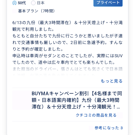
50代
日本
プライベート
基本プラン（7時間）
6/13の九份（最大3時間滞在）＆十分天燈上げ・十分滝
観光で利用しました。
もともと自分たちで九份に行こうかと思いましたが子連
れで交通事情も厳しいので、2日前に急遽予約。すんな
りと予約が確定しました。
申込時は車両がセダンとのことでしたが、実際にはSUV
でしたので、道中は広々車内でとても楽ちんでした。
また担当のドライバー、張さんはとても気さくで日本語
も流暢、台湾の事を色々教えてくれました。
もっと見る
それこそ台湾のカラオケ（妻の趣味で…）の細かなとこ
ろから、台湾の食事事情や伝統的な事まで種々様々で
BUYMAキャンペーン割引【4名様まで同
す。
額・日本語案内確約】九份（最大3時間
どんなガイドブックよりも参考になる話でした。
滞在）＆十分天燈上げ・十分滝観光！セ
次回も利用する機会があれば、張さんを指名したいくら
ダンで行く貸切7時間ツアー（士林夜
いの対応でした。
クチコミの商品を見る
市・台北市内解散OK、行き先アレンジ
この度はありがとうございました！
可、毎日催行）
参考になった
3