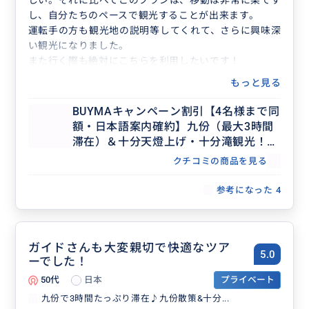
しい。それに比べてこのプランは、移動は非常に楽です
し、自分たちのペースで観光することが出来ます。
運転手の方も観光地の説明等してくれて、さらに興味深
い観光になりました。
また行く際も絶対にこちらを利用したいです！
もっと見る
BUYMAキャンペーン割引【4名様まで同
額・日本語案内確約】九份（最大3時間
滞在）＆十分天燈上げ・十分滝観光！セ
ダンで行く貸切7時間ツアー（士林夜
クチコミの商品を見る
市・台北市内解散OK、行き先アレンジ
可、毎日催行）
参考になった
4
ガイドさんも大変親切で快適なツア
5.0
ーでした！
50代
日本
プライベート
九份で3時間たっぷり滞在♪九份散策&十分...