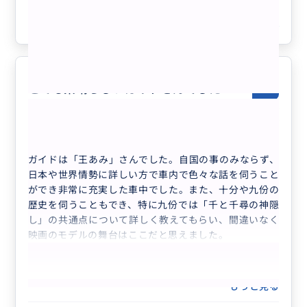
市・台北市内解散OK、行き先アレンジ
んにお願いしたいと思います。
可、毎日催行）
参考になった
4
とても素晴らしいガイドさんでした
5.0
60代
日本
プライベート
基本プラン（7時間）
ガイドは「王あみ」さんでした。自国の事のみならず、
日本や世界情勢に詳しい方で車内で色々な話を伺うこと
ができ非常に充実した車中でした。また、十分や九份の
歴史を伺うこともでき、特に九份では「千と千尋の神隠
し」の共通点について詳しく教えてもらい、間違いなく
映画のモデルの舞台はここだと思えました。
もっと見る