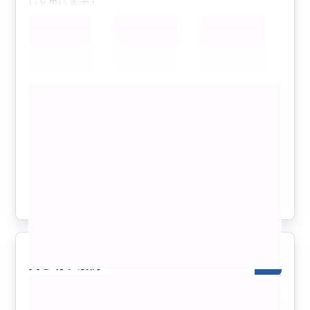
いと思います！
もっと見る
BUYMAキャンペーン割引【4名様まで同
額・日本語案内確約】九份（最大3時間
滞在）＆十分天燈上げ・十分滝観光！セ
ダンで行く貸切7時間ツアー（士林夜
クチコミの商品を見る
市・台北市内解散OK、行き先アレンジ
可、毎日催行）
参考になった
3
貸し切り最高！
5.0
50代
日本
プライベート
【貸切プラン/セダン利用（4名様まで同額...