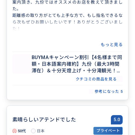
案内頂き、九份ではオススメのお店を教えて頂きまし
た。
距離感の取り方がとても上手な方で、もし指名できるな
ら次もぜひお願いしたいです！ありがとうございまし
た！
もっと見る
BUYMAキャンペーン割引【4名様まで同
額・日本語案内確約】九份（最大3時間
滞在）＆十分天燈上げ・十分滝観光！セ
ダンで行く貸切7時間ツアー（士林夜
クチコミの商品を見る
市・台北市内解散OK、行き先アレンジ
可、毎日催行）
参考になった
5
素晴らしいアテンドでした
5.0
50代
日本
プライベート