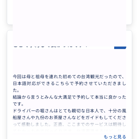
の九分&夜十分天燈上げ体験ツアー8時
クチコミの商品を見る
間│士林夜市・台北市内解散OK
参考になった
2
ここで予約して良かったです！
5.0
20代
日本
プライベート
4名まで参加／6時間コース
今回は母と祖母を連れた初めての台湾観光だったので、
日本語対応ができるこちらで予約させていただきまし
た。
結論から言うとみんな大満足で予約して本当に良かった
です。
ドライバーの堀さんはとても親切な日本人で、十分の風
船屋さんや九份のお茶屋さんなどをガイドもしてくださ
って感動しました。正直、ここまでのサービスは期待し
てなかったのでびっくりです。台湾寄港するけど、何も
もっと見る
分からない！っていうような方でも安心して観光できる