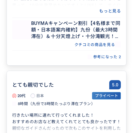
思って、10分出発早めたいです！とLINEして、すぐに
もっと見る
対応していただいたり、とても助かりました。
子連れで十分の階段が沢山ある滝？も我が家は到底無理
BUYMAキャンペーン割引【4名様まで同
なので事前になしで！とお伝えしていて、九份十分に全
額・日本語案内確約】九份（最大3時間
力投球できました！
滞在）＆十分天燈上げ・十分滝観光！セ
十分はベビーカーなんとかいけます。
ダンで行く貸切7時間ツアー（士林夜
九份は無理です。九份についたらベビーカーをトランク
クチコミの商品を見る
市・台北市内解散OK、行き先アレンジ
で保管してもらえたのも非常に助かりました。
可、毎日催行）
参考になった
2
誰かの参考になれば嬉しいです！
とても親切でした
5.0
20代
日本
プライベート
8時間（九份で3時間たっぷり滞在プラン）
行きたい場所に連れて行ってくれました！
おすすめのお店など教えてくれてとても良かったです！
親切なガイドさんだったので次もこのサイトを利用した