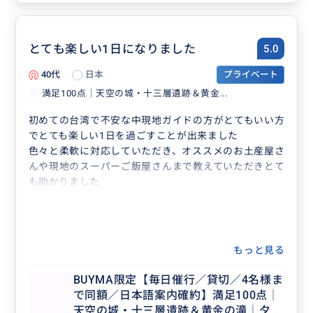
とても楽しい1日になりました
5.0
40代
日本
プライベート
満足100点│天空の城・十三層遺跡＆黄金...
初めての台湾で不安な中現地ガイドの方がとてもいい方
でとても楽しい1日を過ごすことが出来ました
色々と柔軟に対応していただき、オススメのお土産屋さ
んや現地のスーパーご飯屋さんまで教えていただきとて
も助かりました
もっと見る
BUYMA限定【毎日催行／貸切／4名様ま
で同額／日本語案内確約】満足100点│
天空の城・十三層遺跡＆黄金の滝│夕方