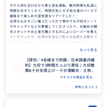
ホテル待ち合わせから車も安全運転、観光時間も私達に
時間を任せてくれて、時間を気にせず自分達のペースで
最後まで楽しめ大変快適なツアーでした！
台湾もものすごい暑さだったので車内でも汗拭きシート
やキャンディなども準備してくださったり、お勧めの観
光スポットやお土産を購入するのによいスーパーを教え
てくださったり、台湾の生活など色々な会話もお聞きで
きてとても楽しかったです。貸切ツアーお勧めです！
もっと見る
【貸切／4名様まで同額／日本語案内確
約】九份で3時間たっぷり滞在♪九份散
策&十分天燈上げ・十分滝観光│士林夜
市・台北市内解散OK
クチコミの商品を見る
参考になった
2