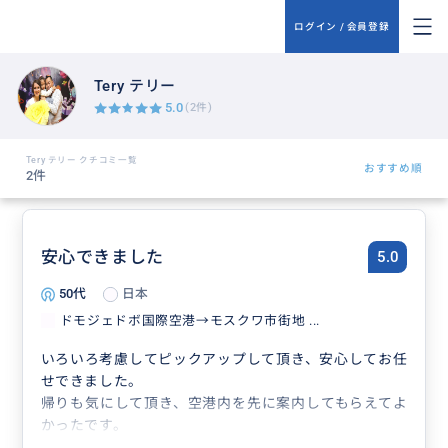
ログイン / 会員登録
Tery テリー
5.0
(2件)
Tery テリー クチコミ一覧
おすすめ順
2件
安心できました
5.0
50代
日本
ドモジェドボ国際空港→モスクワ市街地 ...
いろいろ考慮してピックアップして頂き、安心してお任
せできました。
帰りも気にして頂き、空港内を先に案内してもらえてよ
かったです。