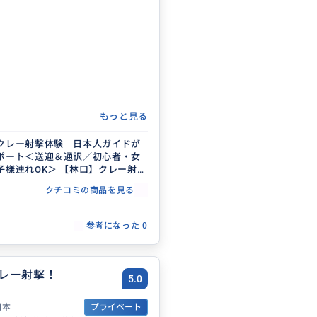
もっと見る
クレー射撃体験 日本人ガイドが
ポート＜送迎＆通訳／初心者・女
子様連れOK＞ 【林口】クレー射撃
クチコミの商品を見る
参考になった
0
レー射撃！
5.0
日本
プライベート