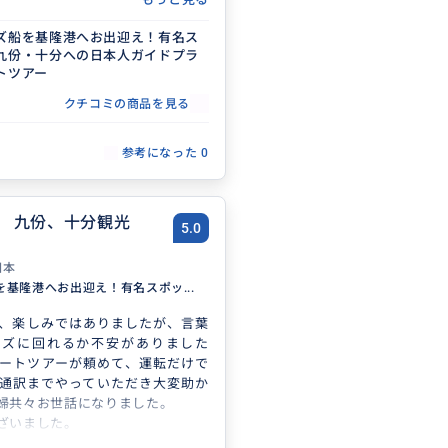
ズ船を基隆港へお出迎え！有名ス
九份・十分への日本人ガイドプラ
トツアー
クチコミの商品を見る
参考になった
0
 九份、十分観光
5.0
日本
を基隆港へお出迎え！有名スポッ...
、楽しみではありましたが、言葉
ーズに回れるか不安がありました
ートツアーが頼めて、運転だけで
通訳までやっていただき大変助か
婦共々お世話になりました。
ざいました。