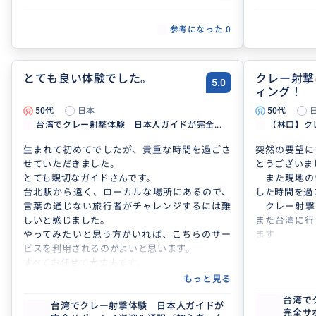
参考になった
0
とても良い体験でした。
クレー射撃
5.0
ィング！
50代
日本
50代
台湾でクレー射撃体験 日本人ガイドが完全...
【林口】ク
生まれて初めてでしたが、貴重な時間を過ごさ
突然の要望に
せていただきました。
とうございま
とても親切なガイドさんです。
また現地の
台北駅から遠く、ローカルな場所にあるので、
した時間を過
言葉の通じない旅行者がチャレンジするには難
クレー射撃
しいと感じました。
また台湾に行
やってみたいと思う方がいれば、こちらのサー
ます
ビスを利用されるのがよいと思います。
すべてお任せで大丈夫です。
楽しい経験をさせていただきました。ありがと
もっと見る
うございました。
台湾で
台湾でクレー射撃体験 日本人ガイドが
完全サ