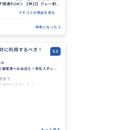
子様連れOK＞ 【林口】クレー射撃
クチコミの商品を見る
参考になった
2
対に利用するべき！
5.0
日本
を基隆港へお出迎え！有名スポッ...
訳まで
て旅行できました！
もっと見る