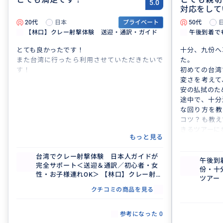
5.0
対応をして
20代
日本
プライベート
50代
【林口】クレー射撃体験 送迎・通訳・ガイド
午後到着で
とても良かったです！
十分、九份へ
また台湾に行ったら利用させていただきたいで
た。
す！
初めての台湾
変さを考えて
安の払拭のた
途中で、十分
な回り方を教
コツ？も教え
きるツアーに
もっと見る
あまり時間の
ました。
台湾でクレー射撃体験 日本人ガイドが
次はクレー射
午後到
完全サポート＜送迎＆通訳／初心者・女
份・十
性・お子様連れOK＞ 【林口】クレー射撃
ツアー
場
クチコミの商品を見る
参考になった
0