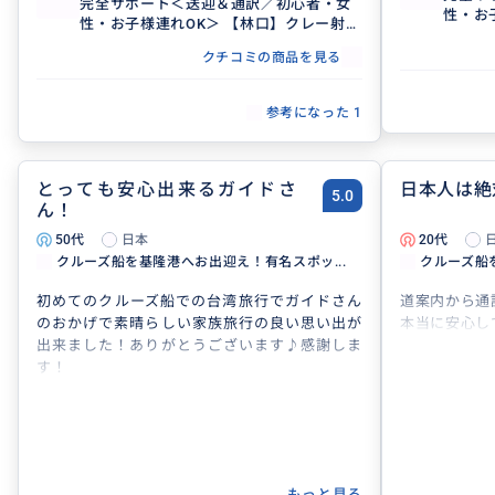
完全サポート＜送迎＆通訳／初心者・女
性・お
性・お子様連れOK＞ 【林口】クレー射撃
場
場
クチコミの商品を見る
参考になった
1
とっても安心出来るガイドさ
日本人は絶
5.0
ん！
50代
日本
20代
クルーズ船を基隆港へお出迎え！有名スポッ...
クルーズ船
初めてのクルーズ船での台湾旅行でガイドさん
道案内から通
のおかげで素晴らしい家族旅行の良い思い出が
本当に安心し
出来ました！ありがとうございます♪感謝しま
す！
もっと見る