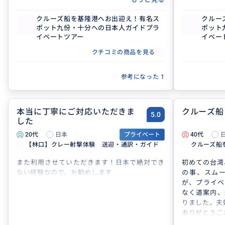
クルーズ船を基隆港へお出迎え！有名ス
クルー
ポット九份・十分への日本人ガイドプラ
ポット
イベートツアー
イベー
クチコミの商品を見る
参考になった
1
本当に丁寧にご対応いただきま
クルーズ船
5.0
した
20代
日本
プライベート
40代
【林口】クレー射撃体験 送迎・通訳・ガイド
クルーズ船
また利用させていただきます！日本で絶対でき
初めての台湾
ない経験なので、お勧めします
の事、スム
が、プライベ
なく道案内、
りました。夫
ありがとうご