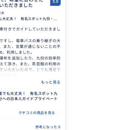
5.0
いただきました
日本
も大丈夫！ 有名スポット九份・...
車付きでガイドしていただきまし
ですし、電車バスの乗り継ぎの大
、また、言葉が通じないことの不
め、利用しました。
瀑布を追加したり、九份の効率的
えて頂き、また、茶芸館の利用の
ていただいたので、とても満足で
なりました。
ない旅でしたが、おかげで楽しめ
もっと見る
撃に伺いたいです^_^
着でも大丈夫！ 有名スポット九
分への日本人ガイドプライベート
クチコミの商品を見る
参考になった
0