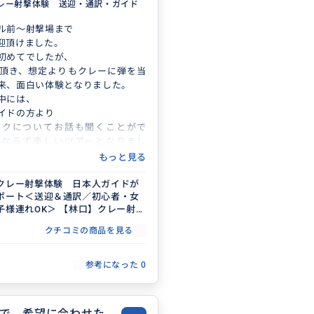
レー射撃体験 送迎・通訳・ガイド
ル前〜射撃場まで
迎頂けました。
初めてでしたが、
頂き、想定よりもクレーに弾を当
来、面白い体験となりました。
中には、
イドの方より
ックについてお話も聞くことがで
みならず楽しいツアーとなりまし
もっと見る
クレー射撃体験 日本人ガイドが
ポート＜送迎＆通訳／初心者・女
子様連れOK＞ 【林口】クレー射撃
クチコミの商品を見る
参考になった
0
で、希望に合わせた