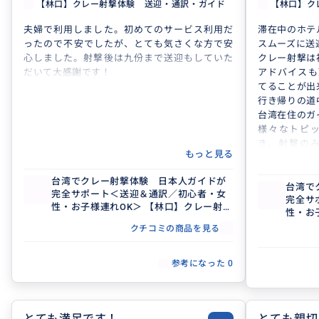
【林口】クレー射撃体験 送迎・通訳・ガイド
【林口】ク
夫婦で利用しました。初めてのサービス利用だ
滞在中のホテ
ったので不安でしたが、とても気さくな方で安
スムーズに送
心しました。射撃後は九份まで送迎もしていた
クレー射撃は
だいて大感謝です！
アドバイスも
てることが出
行き帰りの道
台湾在住のガ
様々なトピ
き、射撃の
もっと見る
た。
台湾でクレー射撃体験 日本人ガイドが
台湾で
完全サポート＜送迎＆通訳／初心者・女
完全サ
性・お子様連れOK＞ 【林口】クレー射撃
性・お
場
場
クチコミの商品を見る
参考になった
0
とても満足です！
とても親切