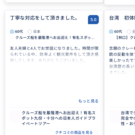
丁寧な対応をして頂きました。
台湾 初体
5.0
60代
日本
60代
クルーズ船を基隆港へお出迎え！有名スポッ...
【林口】ク
友人夫婦と4人でお世話になりました。時間が限
念願のクレー
られている中、効率よく観光案件をして頂き感
銃の反動を体
謝してします。ありがとうございました。
楽しかったで
台湾歴の長い
きでした。
もっと見る
クルーズ船を基隆港へお出迎え！有名ス
台湾で
ポット九份・十分への日本人ガイドプラ
完全サ
イベートツアー
性・お
場
クチコミの商品を見る