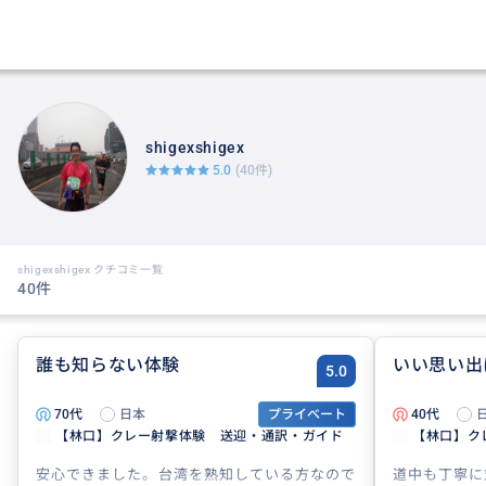
shigexshigex
5.0
(40件)
shigexshigex クチコミ一覧
40件
誰も知らない体験
いい思い出
5.0
70代
日本
プライベート
40代
【林口】クレー射撃体験 送迎・通訳・ガイド
【林口】ク
安心できました。台湾を熟知している方なので
道中も丁寧に