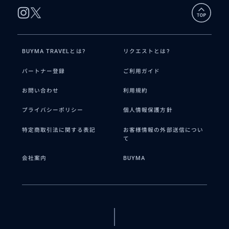
来た際には私の視点で見る日本や現地での日本ではありえ
ない体験談など色々お話させて頂ければ良いなと思ってい
ます。
47カ国訪問（ヨルダン、モロッコ、アイスランド、チリ、
ウルグアイ、ニュージーランド、カンボジア、ポルトガル
BUYMA TRAVELとは?
リクエストとは?
など）。21カ国でホームステイやホームビジット、15ヶ
国でボランティア活動をしてきました。友人の国籍は気付
パートナー登録
ご利用ガイド
けば51カ国。米国、英国、アルゼンチンで語学留学兼ホ
ームステイをした亊から学んだ体験談も共有できます。
お問い合わせ
利用規約
宜しくお願いします。
プライバシーポリシー
個人情報保護方針
特定商取引法に関する表記
お客様情報の外部送信につい
て
会社案内
BUYMA
得意なジャンル / 分野