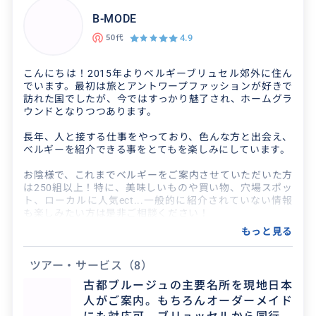
B-MODE
4.9
50代
こんにちは！2015年よりベルギーブリュセル郊外に住ん
でいます。最初は旅とアントワープファッションが好きで
訪れた国でしたが、今ではすっかり魅了され、ホームグラ
ウンドとなりつつあります。
長年、人と接する仕事をやっており、色んな方と出会え、
ベルギーを紹介できる事をとてもを楽しみにしています。
お陰様で、これまでベルギーをご案内させていただいた方
は250組以上！特に、美味しいものや買い物、穴場スポッ
ト、ローカルに人気ect...一般的に紹介されていない情報
も楽しみたい方は是非ご相談ください！
もっと見る
現在はフリーランスで活動中。
-----------
【ベルギー鉄道価格改正】
ツアー・サービス
（8）
2025年10月のベルギー鉄道のシステム変更により、交通
古都ブルージュの主要名所を現地日本
料金が値上げとなりました。ご理解の程よろしくお願いい
人がご案内。もちろんオーダーメイド
たします。