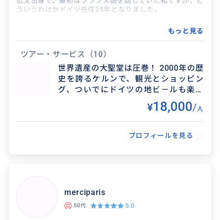
仏文出身で、最初はフランス語を話していた私ですが、ど
ういうわけかドイツ在住25年となりました。
現在はドイツ語の方が得意になりました！
もっと見る
ツアー・サービス
（10）
世界遺産の大聖堂は圧巻！ 2000年の歴
史を誇るケルンで、観光とショッピン
グ、ついでにドイツの地ビ－ルも楽し
んでみませんか？
18,000
¥
/
人
得意なジャンル / 分野
プロフィールを見る
買い物のご同行、レストランの手配、空港お出
向かえ、お見送り、ホテルでのチェックインの
お手伝い、等々観光全般のお手伝いが可能です。
その他日本から大...
merciparis
5.0
50代