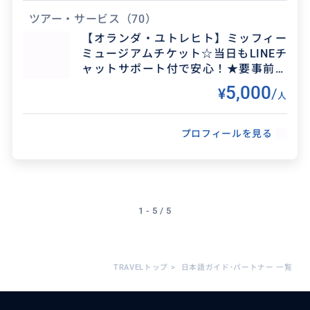
で、定番の...
窓口担当オランダまりぽさの自己紹介:
ツアー・サービス
（70）
【オランダ・ユトレヒト】ミッフィー
旅程管理主任者取得済。2000年よりずっと旅行業界で活
ミュージアムチケット☆当日もLINEチ
躍中。
ャットサポート付で安心！★要事前予
因みに以前は、商談通訳、外資系企業国際営業部で市場開
約★
5,000
¥
/
拓、添乗員、ツアー企画手配などを正社員（総合職）で行
人
っていました。
趣味は語学習得（オランダ語、中国語、スペイン語、フラ
プロフィールを見る
ンス語、イタリア語、英語）です。
幼少時代に米国で地元の学校に通い、2000年と2001年に
再び渡米し就労経験を積みました。その後日本の旅行会社
の総合職勤務を経て、2007年より海外勤務生活を開始し
ました。アメリカ、イギリス、中国、韓国、オランダと場
1 - 5 / 5
所を変えながら、日本人従業員１人という状況下で多国籍
の上司や同僚と生活する中で培った異文化コミュニケーシ
ョン能力、地域によって異なるビジネス文化、また価値観
の違いを認識し、それらの経験を現在の通訳サポート業務
時に活かしています。
TRAVELトップ
>
日本語ガイド･パートナー 一覧
日本をより理解してきたのも、海外生活が始まってから。
より日本を知るためにももう少し海外で生活し、お会い出