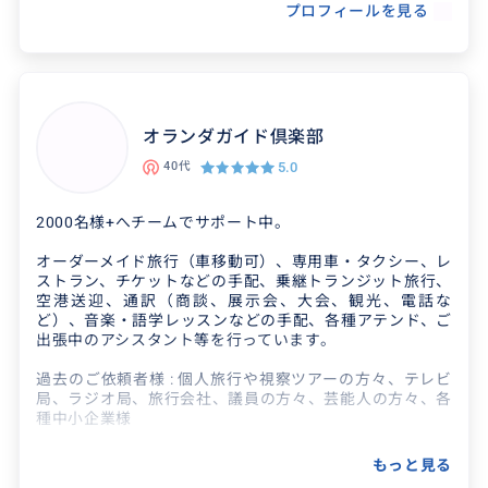
プロフィールを見る
得意なジャンル / 分野
行きたいところなど、時間短縮で、短時間でも効
オランダガイド倶楽部
率のいいご希望のプランを考え、一緒に同行致
5.0
40代
します。 ファッション関係、グルメ得意です。
2000名様+へチームでサポート中。
クチコミ
オーダーメイド旅行（車移動可）、専用車・タクシー、レ
ストラン、チケットなどの手配、乗継トランジット旅行、
空港送迎、通訳（商談、展示会、大会、観光、電話な
ど）、音楽・語学レッスンなどの手配、各種アテンド、ご
貴重な経験がたくさんできました！
出張中のアシスタント等を行っています。
2026/8/2
20代
過去のご依頼者様 : 個人旅行や視察ツアーの方々、テレビ
局、ラジオ局、旅行会社、議員の方々、芸能人の方々、各
種中小企業様
直前のお願いだったのにも関わらず、ギリギリま
で手配に動いていただき、大変感謝しておりま
過去のアテンド国 : オランダ、ベルギー 、ドイツ、フラン
もっと見る
す。 日が落ちてからのパリはとても景色がきれい
ス