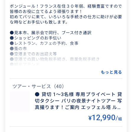
クチコミ
ボンジュール！フランス在住３０年弱、経験豊富ですので
皆様のお役に立てるよう頑張ります！
初めてパリに来て、いろいろな手続きの仕方に助けが必要
ブルージュのベストガイド！
な時などお手伝いも致します。
●見本市、展示会で同行、ブース付き通訳
2026/6/19
30代
●ショッピングのお手伝い
●レストラン、カフェの予約、食事
非常に親切で気さくなガイドさんです！ブルージ
●蚤の市
ュを大変詳しく説明してくださりこちらの興味な
●空港までのお出迎え等
●空港での買い物免税手続き、商業免税手続き
ども加味し観光スポットをガイドしてくださいま
●観光アテンド
した。２時間とい...
●ホテルのご予約、チェックイン、チェックアウト
もっと見る
●会社へのアポイント
●地方同行
●穴場スポット
ツアー・サービス
（40）
●パリや近郊での写真の撮影やブライダル写真
● 貸切 1〜3名様 専用プライベート 貸
切タクシー パリの夜景ナイトツアー 写
真撮ります！ご案内 エッフェル塔 ルー
ブル美術館 オルセー美術館 ノートルダ
12,990
¥
/
組
ム教会 シャンゼリゼ 凱旋門 フォトツ
アー