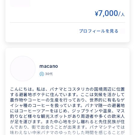
7,000
¥
/
人
プロフィールを見る
得意なジャンル / 分野
macano
100ヵ国程旅行してきたので地理ですかね。スポ
30代
ーツ全般、特にサッカーが好きです。 歴史、経
こんにちは。私は、パナマとコスタリカの国境周辺に位置
済情勢も旅行業の関係で日々チェックはしてい
する避暑地ボケテに住んでいます。ここは気候を活かして
ます。
農作物やコーヒーの生産を行っており、世界的に有名なゲ
イシャ種のコーヒーを扱っています。パナマ随一の避暑地
にはコーヒーツアーをはじめ、ジップラインや温泉、マス
釣りなど様々な観光スポットがあり周遊者や多くの欧米人
が足を運びます。また中心地を少し離れると先住民族が住
んでおり、街で出会うことが出来ます。パナマシティでは
味わえない中米パナマのゆったりした時間を感じることが