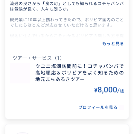
流通の良さから「食の町」としても知られるコチャバンバ
は気候が良く、人々も朗らか。
観光業に10年以上携わってきたので、ボリビア国内のこと
でしたらほとんど対応させていただけると思います。
現地に住んでいるからこそわかるボリビアの楽しみ方を提
案し、良い旅の思い出作りをお手伝いしたいです♪
もっと見る
ツアー・サービス
（1）
ウユニ塩湖訪問前に！コチャバンバで
高地順応＆ボリビアをよく知るための
地元まちあるきツアー
8,000
¥
/
組
得意なジャンル / 分野
プロフィールを見る
ボリビア国内航空会社を始めとする交通機関、
ツアー会社、ホテルの手配などなんでも承りま