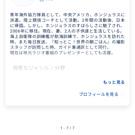
昔懐かしのボリビア音楽を演奏しますので、音楽に興味の
ある方はグループの練習やテレビ局などにも特別にご招待
できます。
青年海外協力隊員として、中央アメリカ、ホンジュラスに
派遣。陸上競技コーチとして活動。2年間の活動後、日本
ウユニ塩湖の帰りに一泊されるラパスで何もせずに過ごす
に帰国。しかし、ホンジュラスのすばらしさに魅了され、
のはもったいないの一言。住んでいる者にしか知らないラ
2006年に移住。現在、妻、2人の子供達と生活している。
パスをご堪能ください。
海上自衛隊の訓練艦が航海訓練で、ホンジュラスを訪れた
時、また毎日放送、『知っとこ！世界の朝ごはん』の撮影
なお今年は、2026年9日〜27年1月中までは私が所属する
スタッフが訪問した時、ガイド兼通訳として同行。
グループ「アナタボリビア」、「3人アンデス」の日本公
現在は地元ラジオ番組のプレゼンターとしても活躍。
演のため帰国しております。何卒ご了承くださいませ。
得意なジャンル / 分野
#秋元ツアー #秋元広行 #ラパス #ボリビア #ガイ
ド #ウユニ塩湖
サッカー一部リーグのレアル ソシエダのサポー
もっと見る
ターと活動。 北部カリブ海の島々やマヤ文明の
プロフィールを見る
遺跡などの訪問経験あり。
1 - 7 / 7