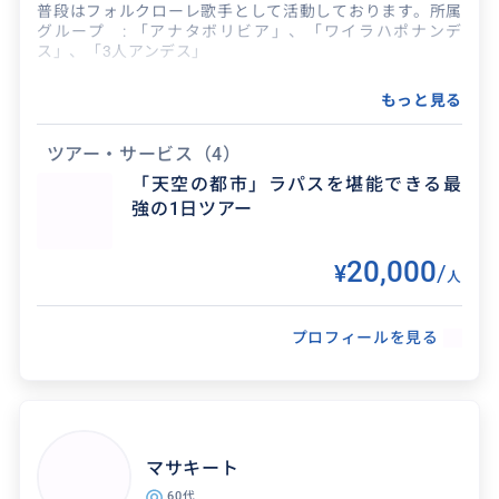
普段はフォルクローレ歌手として活動しております。所属
グループ : 「アナタボリビア」、「ワイラハポナンデ
ス」、「3人アンデス」
2012年には「世界で活躍し日本を発信する日本人」とし
もっと見る
て国家戦略大臣(当時)より表彰されました。(受賞者に新
海誠氏、石川遼選手など)。歌手としてタモリさんからも
お褒めいただきました。私の名前「秋元広行」で検索頂け
ツアー・サービス
（4）
れば素性をお分かりいただけると思います。
「天空の都市」ラパスを堪能できる最
強の1日ツアー
通訳としてはこれまで、日本企業様の技術通訳としてウユ
ニ塩湖や鉱山へ、日本大使館&JICA様とは折りあるごとに
ボリビア全土へ行かせていただきました。映画通訳とし
20,000
¥
/
て、キューバで撮影された映画「エルネスト」の撮影に同
人
行し、主演のオダギリジョーさんの通訳や美術通訳をいた
しました。2023年には森七菜さん主演の邦画「４月にな
れば君は」のウユニ塩湖での撮影に通訳として参加しまし
プロフィールを見る
た。
さらには高山病などで入院される方々の医療通訳としても
たまに活動しております。
2月2～4週目から全国で行われるカーニバルでは、
マサキート
「ロスオルビダードス(Los Olvidados)」というカーニバ
ル専用グループにボーカルとして参加しております。
60代