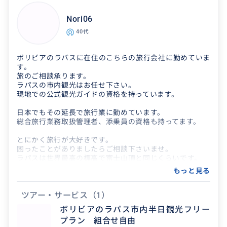
Nori06
40代
ボリビアのラパスに在住のこちらの旅行会社に勤めていま
す。
旅のご相談承ります。
ラパスの市内観光はお任せ下さい。
現地での公式観光ガイドの資格を持っています。
得意なジャンル / 分野
日本でもその延長で旅行業に勤めています。
得意分野は野生動物観察や写真撮影等のネイチ
総合旅行業務取扱管理者、添乗員の資格も持ってます。
ャーツアーですが、サンホセ市内観光やコーヒー
とにかく旅行が大好きです。
農園見学等のツアーもご案内しております。
困ったことがありましたらご相談下さいませ。
ラパスは世界最高の標高で富士山頂と同じくらいです。
高低差があり上から見下ろすと大変キレイですよ♪
もっと見る
特に夜景は世界一と言っても過言ではないですね。
ただ高山病にはお気をつけ下さい。
まるべく薬の処方をお勧めいたします。
ツアー・サービス
（1）
ボリビアのラパス市内半日観光フリー
アルパカ製品やお勧めレストラン、お土産も特別料金でご
プラン 組合せ自由
購入頂けます。