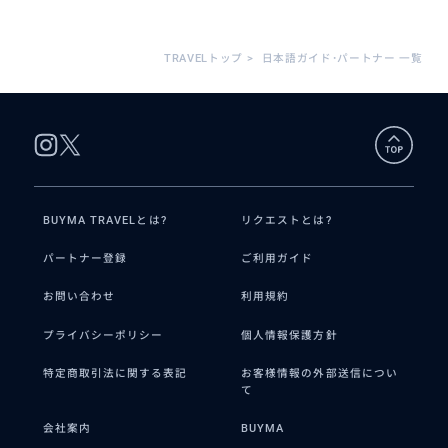
得意なジャンル / 分野
ラパス市の全て。 当然ながらウユニ塩湖もで
TRAVELトップ
>
日本語ガイド･パートナー 一覧
す。 他にはタリハ、コチャバンバ、ポトシ、ス
クレ、サンタクルスなどの観光も承ります。
クチコミ
BUYMA TRAVELとは?
リクエストとは?
現地在住のガイドが案内するリアルなラ
パートナー登録
ご利用ガイド
パス観光
お問い合わせ
利用規約
2025/8/21
30代
プライバシーポリシー
個人情報保護方針
ホテルで合流後に、タクシーで月の谷へ。月の谷
に関する興味深い説明があり、その後はタクシー
特定商取引法に関する表記
お客様情報の外部送信につい
て
でラパス市内へ戻りました。そこからロープウェ
イを乗り継ぎなが...
会社案内
BUYMA