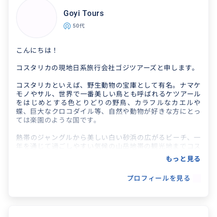
す。高地順応に最適なコチャバンバ滞在中のま
ちあるきは地元民ならで...
Goyi Tours
50代
こんにちは！
コスタリカの現地日系旅行会社ゴジツアーズと申します。
コスタリカといえば、野生動物の宝庫として有名。ナマケ
モノやサル、世界で一番美しい鳥とも呼ばれるケツアール
をはじめとする色とりどりの野鳥、カラフルなカエルや
蝶、巨大なクロコダイル等、自然や動物が好きな方にとっ
ては楽園のような国です。
熱帯のジャングルから美しい白い砂浜の広がるビーチ、一
年を通じて過ごしやすい気候の山岳地帯の観光地までコス
タリカの主要観光地の手配を承っております。
もっと見る
弊社ではコスタリカの大自然や生き物観察を楽しむネイチ
プロフィールを見る
ャーツアーをメインとしつつも、首都サンホセ市内観光や
コスタリカの名産品の一つであるコーヒーの農園を見学す
るツアー等も手配しておりますので、ご興味がおありの際
はお気軽にお問い合わせください！