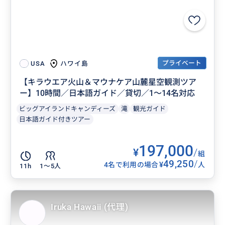
プライベート
ハワイ島
USA
【キラウエア火山＆マウナケア山麓星空観測ツア
ー】10時間／日本語ガイド／貸切／1〜14名対応
ビッグアイランドキャンディーズ
滝
観光ガイド
日本語ガイド付きツアー
197,000
¥
/
組
49,250
/
¥
4名で利用の場合
人
11h
1〜5人
Iruka Hawaii (代理)