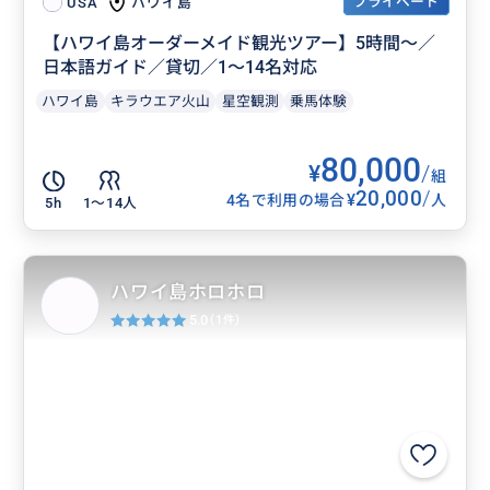
プライベート
ハワイ島
USA
【ハワイ島オーダーメイド観光ツアー】5時間〜／
日本語ガイド／貸切／1〜14名対応
ハワイ島
キラウエア火山
星空観測
乗馬体験
80,000
¥
/
組
20,000
/
¥
4名で利用の場合
人
5h
1〜14人
ハワイ島ホロホロ
5.0
(1件)