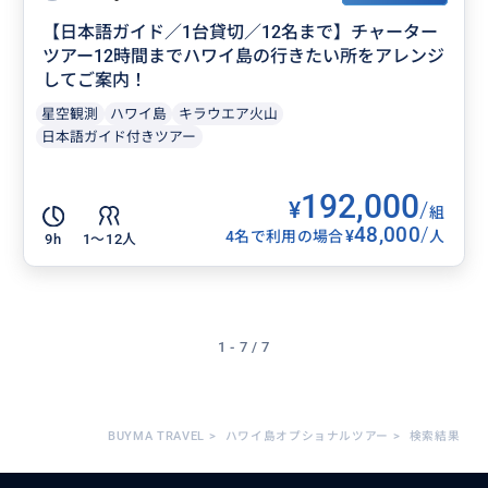
【日本語ガイド／1台貸切／12名まで】チャーター
ツアー12時間までハワイ島の行きたい所をアレンジ
してご案内！
星空観測
ハワイ島
キラウエア火山
日本語ガイド付きツアー
192,000
¥
/
組
48,000
/
¥
4名で利用の場合
人
9h
1〜12人
1 - 7 / 7
BUYMA TRAVEL
>
ハワイ島オプショナルツアー
>
検索結果