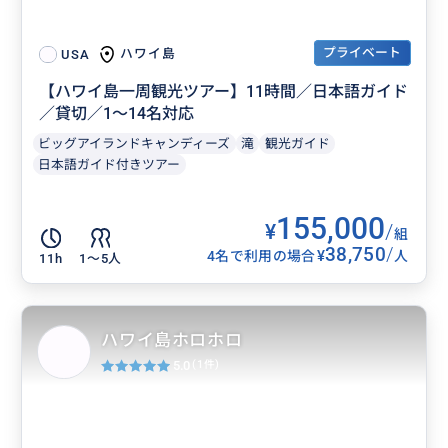
プライベート
ハワイ島
USA
【ハワイ島一周観光ツアー】11時間／日本語ガイド
／貸切／1〜14名対応
ビッグアイランドキャンディーズ
滝
観光ガイド
日本語ガイド付きツアー
155,000
¥
/
組
38,750
/
¥
4名で利用の場合
人
11h
1〜5人
ハワイ島ホロホロ
5.0
(1件)