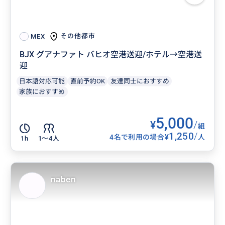
その他都市
MEX
BJX グアナファト バヒオ空港送迎/ホテル→空港送
迎
日本語対応可能
直前予約OK
友達同士におすすめ
家族におすすめ
5,000
¥
/
組
1,250
/
¥
4名で利用の場合
人
1h
1〜4人
naben