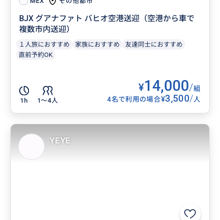
その他都市
MEX
BJX グアナファト バヒオ空港送迎（空港から車で
複数市内送迎）
１人旅におすすめ
家族におすすめ
友達同士におすすめ
直前予約OK
14,000
¥
/
組
3,500
/
¥
4名で利用の場合
人
1h
1〜4人
YEYE