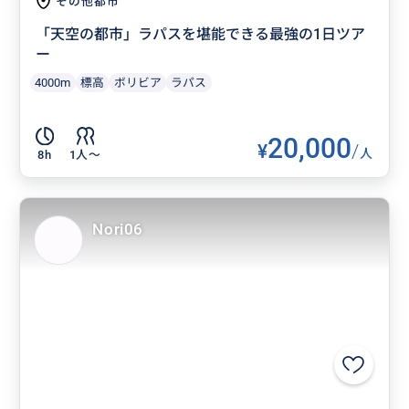
その他都市
「天空の都市」ラパスを堪能できる最強の1日ツア
ー
4000m
標高
ボリビア
ラパス
20,000
¥
/
人
8h
1人〜
Nori06