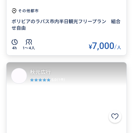
その他都市
ボリビアのラパス市内半日観光フリープラン 組合
せ自由
7,000
¥
/
人
4h
1〜4人
秋元広行
5.0
(1件)