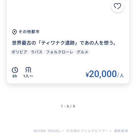
その他都市
世界最古の「ティワナク遺跡」であの人を想う。
ボリビア
ラパス
フォルクローレ
グルメ
20,000
¥
/
人
6h
1人〜
1 - 6 / 6
BUYMA TRAVEL
>
その他オプショナルツアー
>
検索結果