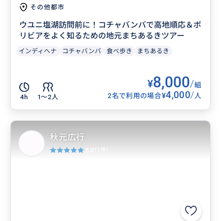
その他都市
ウユニ塩湖訪問前に！コチャバンバで高地順応＆ボ
リビアをよく知るための地元まちあるきツアー
インディヘナ
コチャバンバ
食べ歩き
まちあるき
8,000
¥
/
組
4,000
/
¥
2名で利用の場合
人
4h
1〜2人
秋元広行
5.0
(1件)