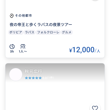
その他都市
夜の帝王と歩くラパスの夜景ツアー
ボリビア
ラパス
フォルクローレ
グルメ
12,000
¥
/
人
3h
1人〜
秋元広行
5.0
(1件)