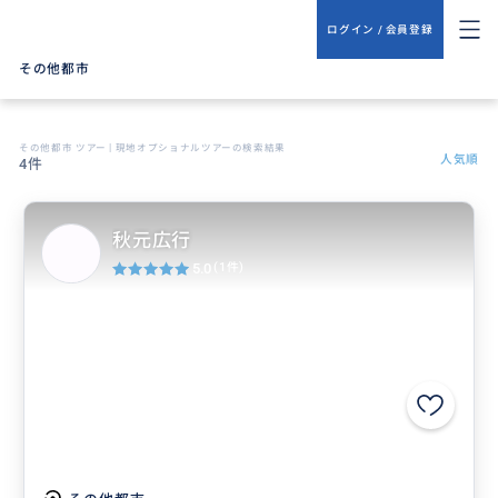
ログイン / 会員登録
その他都市
その他都市 ツアー | 現地オプショナルツアーの検索結果
人気順
4件
秋元広行
5.0
(1件)