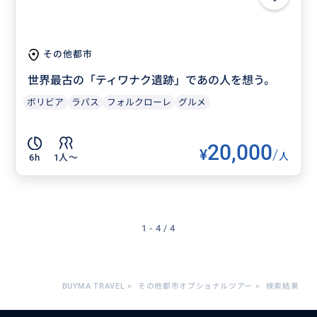
その他都市
世界最古の「ティワナク遺跡」であの人を想う。
ボリビア
ラパス
フォルクローレ
グルメ
20,000
¥
/
人
6h
1人〜
1 - 4 / 4
BUYMA TRAVEL
>
その他都市オプショナルツアー
>
検索結果