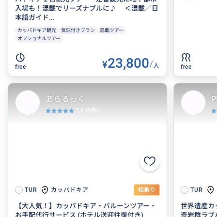
入場も！混載でリーズナブルに♪ ＜混載／日
本語ガイド...
カッパドキア観光
気球付きプラン
混載ツアー
オプショナルツアー
23,800
¥
/
人
free
free
あらるっく
P
5.0
(5件)
カッパドキア
TUR
相乗り
TUR
【大人気！】カッパドキア・バルーンツアー・
世界遺産カ
お手配代行サービス (ホテル送迎往復付き)
奇岩群ラブ