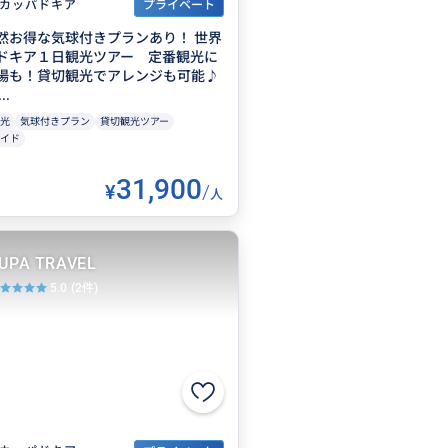
カッパドキア
プライベート
然お得な気球付きプランあり！ 世界
ドキア１日観光ツアー 定番観光に
場も！貸切観光でアレンジも可能♪
.
光
気球付きプラン
貸切観光ツアー
イド
31,900
¥
/
人
UPA TRAVEL
5.0
(2件)