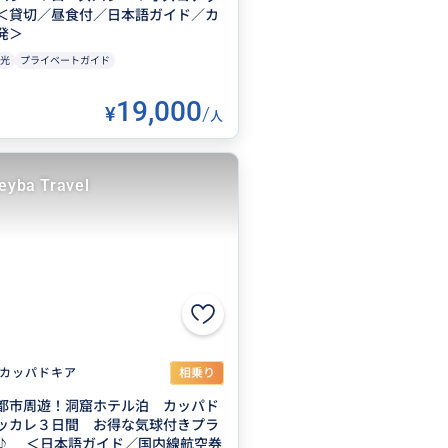
＜貸切／昼食付／日本語ガイド／カ
発＞
光
プライベートガイド
19,000
¥
/
人
eyba Travel
カッパドキア
相乗り
都市周遊！洞窟ホテル泊 カッパド
ッカレ３日間 お得な気球付きプラ
♪ ＜日本語ガイド／国内線航空券