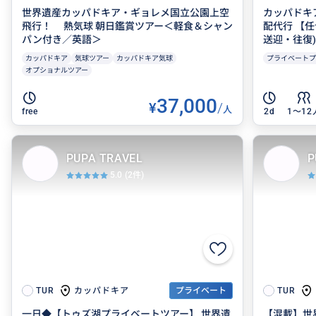
世界遺産カッパドキア・ギョレメ国立公園上空
カッパドキ
飛行！ 熱気球 朝日鑑賞ツアー＜軽食＆シャン
配代行 【
パン付き／英語＞
送迎・往復) 
カッパドキア
気球ツアー
カッパドキア気球
プライベートプ
オプショナルツアー
37,000
¥
/
人
free
2d
1〜12
PUPA TRAVEL
P
5.0
(2件)
カッパドキア
TUR
プライベート
TUR
一日◆【トゥズ湖プライベートツアー】 世界遺
【混載】世