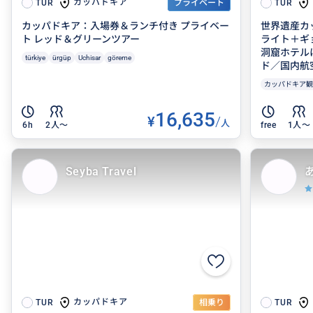
カッパドキア
TUR
プライベート
TUR
カッパドキア：入場券＆ランチ付き プライベー
世界遺産カ
ト レッド＆グリーンツアー
ライト＋ギ
洞窟ホテル
türkiye
ürgüp
Uchisar
göreme
ド／国内航空
カッパドキア観
16,635
¥
/
人
6h
2人〜
free
1人〜
Seyba Travel
カッパドキア
TUR
相乗り
TUR