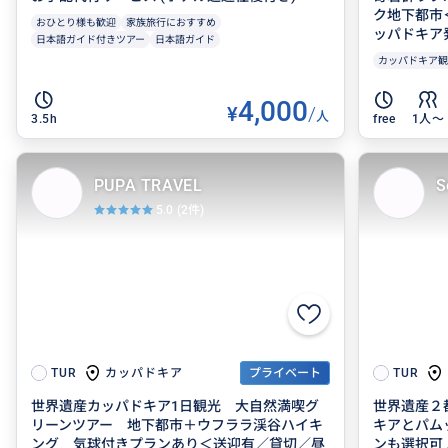
ク地下都市
おひとり様も歓迎
家族旅行におすすめ
ッパドキア
日本語ガイド付きツアー
日本語ガイド
カッパドキア観
4,000
¥
/
人
3.5h
free
1人〜
PUPA TRAVEL
S
5.0
(2件)
カッパドキア
TUR
プライベート
TUR
世界遺産カッパドキア1日観光 大自然満喫グ
世界遺産２
リーンツアー 地下都市＋ウフララ渓谷ハイキ
キアとパム
ング 気球付きプランあり＜送迎有／貸切／昼
ンも選択可