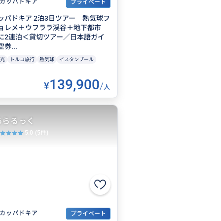
カッパドキア
プライベート
ッパドキア 2泊3日ツアー 熱気球フ
ョレメ＋ウフララ渓谷＋地下都市
に2連泊＜貸切ツアー／日本語ガイ
券...
光
トルコ旅行
熱気球
イスタンブール
139,900
¥
/
人
あらるっく
5.0
(5件)
カッパドキア
プライベート