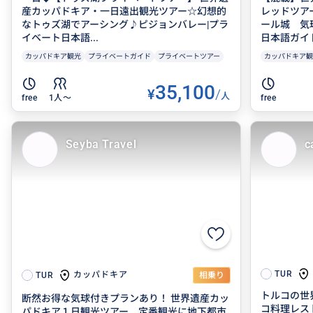
産カッパドキア・一日遠出観光ツアー☆幻想的
レッドツア
なトゥズ湖でアーシング♪ピジョンバレー|プラ
ール城 気
イベート日本語...
日本語ガイ
カッパドキア観光
プライベートガイド
プライベートツアー
カッパドキア観
35,100
¥
/
人
free
1人〜
free
Seyba Travel
c
TUR
カッパドキア
TUR
相乗り
トルコの世
断然お得な気球付きプランあり！ 世界遺産カッ
コ料理レス
パドキア１日観光ツアー 定番観光に地下都市