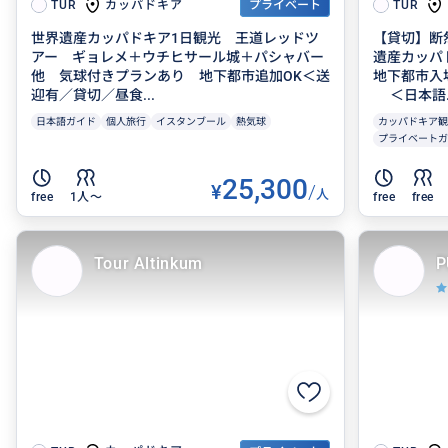
カッパドキア
TUR
プライベート
TUR
世界遺産カッパドキア1日観光 王道レッドツ
【貸切】断
アー ギョレメ＋ウチヒサール城＋パシャバー
遺産カッパ
他 気球付きプランあり 地下都市追加OK＜送
地下都市入
迎有／貸切／昼食...
＜日本語..
日本語ガイド
個人旅行
イスタンブール
熱気球
カッパドキア観
プライベートガ
25,300
¥
/
人
free
1人〜
free
free
Tour Altinkum
P