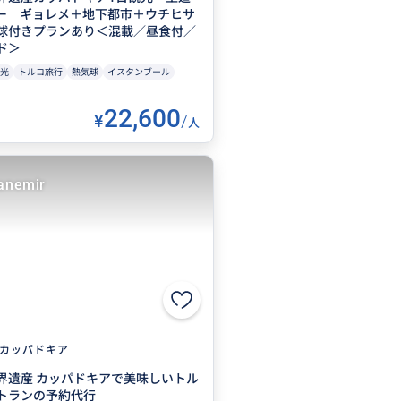
ー ギョレメ＋地下都市＋ウチヒサ
球付きプランあり＜混載／昼食付／
ド＞
光
トルコ旅行
熱気球
イスタンブール
22,600
¥
/
人
anemir
カッパドキア
界遺産 カッパドキアで美味しいトル
トランの予約代行