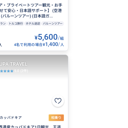
ア・プライベートツアー観光・お手
任せて安心・日本語サポート】 (空港
(バルーンツアー) (日本語ガ...
ラン
トルコ旅行
ホテル送迎
バルーンツアー
5,600
¥
/
組
1,400
/
¥
4名で利用の場合
人
人
UPA TRAVEL
5.0
(2件)
カッパドキア
相乗り
界遺産カッパドキア1日観光 王道