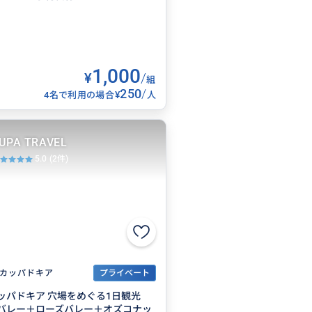
1,000
¥
/
組
250
/
¥
4名で利用の場合
人
UPA TRAVEL
5.0
(2件)
カッパドキア
プライベート
ッパドキア 穴場をめぐる1日観光
バレー＋ローズバレー＋オズコナッ