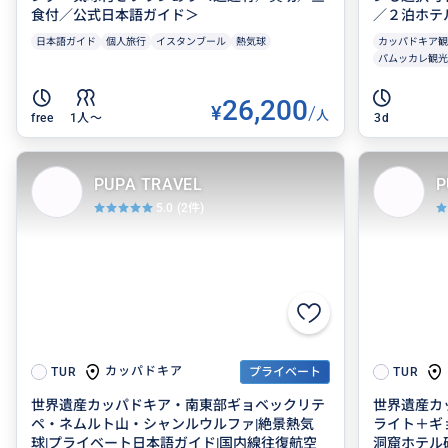
食付／公式日本語ガイド＞
／２泊ホテル
日本語ガイド
個人旅行
イスタンブール
熱気球
カッパドキア観
パムッカレ観光
26,200
¥
/
人
free
1人〜
3d
PUPA TRAVEL
P
5.0
(2件)
カッパドキア
TUR
プライベート
TUR
世界遺産カッパドキア・南東部ギョベックリテ
世界遺産カ
ペ・ネムルト山・シャンルウルファ|絶景熱気
ライト＋ギ
球|プライベート日本語ガイド|国内線往復航空
洞窟ホテル