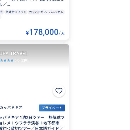
／...
光
気球付きプラン
カッパドキア、パムッカレ
178,000
¥
/
人
UPA TRAVEL
5.0
(2件)
カッパドキア
プライベート
ッパドキア 1泊2日ツアー 熱気球フ
ョレメ＋ウフララ渓谷＋地下都市
確約＜貸切ツアー／日本語ガイド／