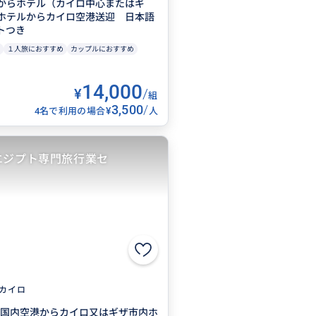
からホテル（カイロ中心またはギ
ホテルからカイロ空港送迎 日本語
トつき
１人旅におすすめ
カップルにおすすめ
14,000
¥
/
組
3,500
/
¥
4名で利用の場合
人
エジプト専門旅行業セ
カイロ
/国内空港からカイロ又はギザ市内ホ