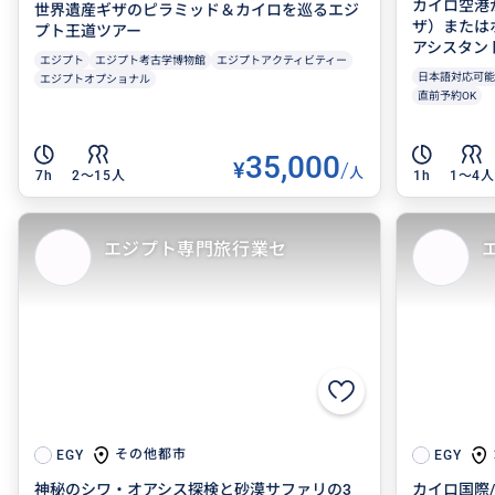
カイロ空港
世界遺産ギザのピラミッド＆カイロを巡るエジ
ザ）または
プト王道ツアー
アシスタン
エジプト
エジプト考古学博物館
エジプトアクティビティー
日本語対応可能
エジプトオプショナル
直前予約OK
35,000
¥
/
人
7h
2〜15人
1h
1〜4人
エジプト専門旅行業セ
その他都市
EGY
EGY
神秘のシワ・オアシス探検と砂漠サファリの3
カイロ国際