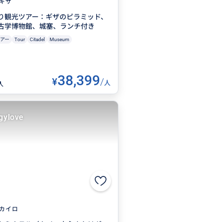
ギザ
り観光ツアー：ギザのピラミッド、
古学博物館、城塞、ランチ付き
アー
Tour
Citadel
Museum
38,399
¥
/
人
人
gylove
カイロ