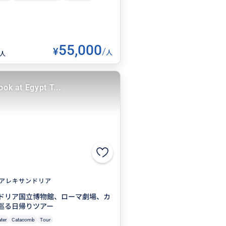
55,000
¥
/
人
0人
ook at Egypt T...
アレキサンドリア
ドリア国立博物館、ローマ劇場、カ
巡る日帰りツアー
ter
Catacomb
Tour