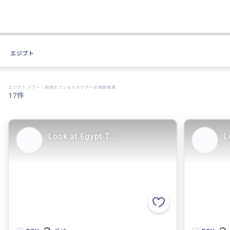
エジプト
エジプト ツアー | 現地オプショナルツアーの検索結果
17件
Look at Egypt T...
L