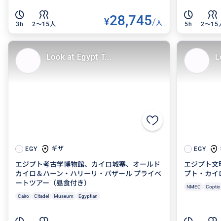
28,745
¥
/
人
3h
2〜15人
5h
2〜15
Look at Egypt T...
L
ギザ
EGY
EGY
エジプト考古学博物館、カイロ城塞、オールド
エジプト文
カイロ＆ハーン・ハリーリ・バザール プライベ
プト・カイ
ートツアー（昼食付き）
NMEC
Coptic
Cairo
Citadel
Museum
Egyptian