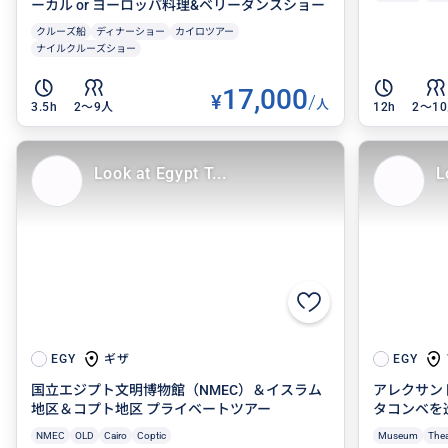
ーカル or ヨーロッパ料理&ベリーダンスショー
クルーズ船
ディナーショー
カイロツアー
ナイルクルーズショー
17,000
¥
/
人
3.5h
2〜9人
12h
2〜1
Look at Egypt T...
L
ギザ
EGY
EGY
国立エジプト文明博物館（NMEC）＆イスラム
アレクサン
地区＆コプト地区 プライベートツアー
タコンベを
NMEC
OLD
Cairo
Coptic
Museum
Thea