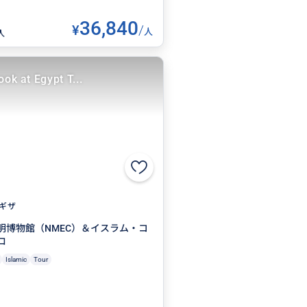
36,840
¥
/
人
人
ook at Egypt T...
ギザ
明博物館（NMEC）＆イスラム・コ
ロ
Islamic
Tour