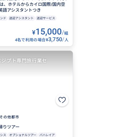
たは、ホテルからカイロ国際/国内空
英語アシスタントつき
ンド
送迎アシスタント
送迎サービス
15,000
¥
/
組
3,750
/
¥
4名で利用の場合
人
エジプト専門旅行業セ
その他都市
帰りツアー
シス
オプショナルツアー
バハレイア