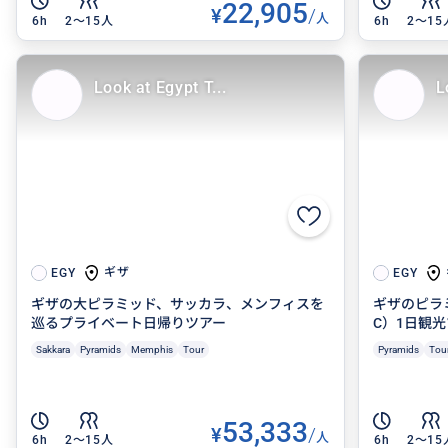
22,905
¥
/
人
6h
2〜15人
6h
2〜15
Look at Egypt T...
L
ギザ
EGY
EGY
ギザの大ピラミッド、サッカラ、メンフィスを
ギザのピラ
巡るプライベート日帰りツアー
C）1日観
Sakkara
Pyramids
Memphis
Tour
Pyramids
Tou
53,333
¥
/
人
6h
2〜15人
6h
2〜15