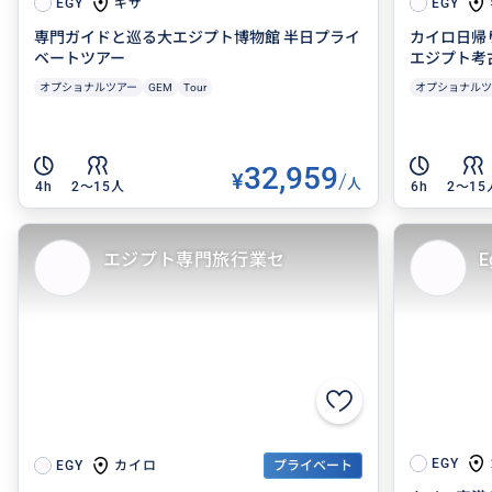
ギザ
EGY
EGY
専門ガイドと巡る大エジプト博物館 半日プライ
カイロ日帰
ベートツアー
エジプト考
オプショナルツアー
GEM
Tour
オプショナルツ
32,959
¥
/
人
4h
2〜15人
6h
2〜15
エジプト専門旅行業セ
E
EGY
カイロ
EGY
プライベート