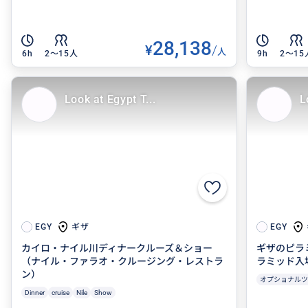
28,138
¥
/
人
6h
2〜15人
9h
2〜15
Look at Egypt T...
L
ギザ
EGY
EGY
カイロ・ナイル川ディナークルーズ＆ショー
ギザのピラ
（ナイル・ファラオ・クルージング・レストラ
ラミッド入
ン）
オプショナルツ
Dinner
cruise
Nile
Show