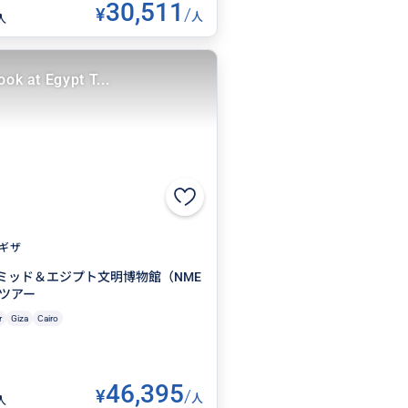
30,511
¥
/
人
人
ook at Egypt T...
ギザ
ミッド＆エジプト文明博物館（NME
光ツアー
r
Giza
Cairo
46,395
¥
/
人
人