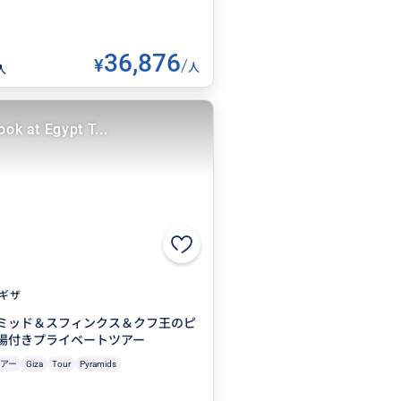
36,876
¥
/
人
人
ook at Egypt T...
ギザ
ミッド＆スフィンクス＆クフ王のピ
場付きプライベートツアー
アー
Giza
Tour
Pyramids