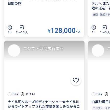
日間の旅
テルへ ま
港の送迎｜
送迎
送迎アテ
128,000
¥
/
人
3d
2〜15人
1h
1〜5人
エジプト専門旅行業セ
カイロ
EGY
EGY
ナイル河クルーズ船ディナーショー★ナイル川
白黒砂漠日
からライトアップされた夜景を楽しみながらロ
エジプト
オア