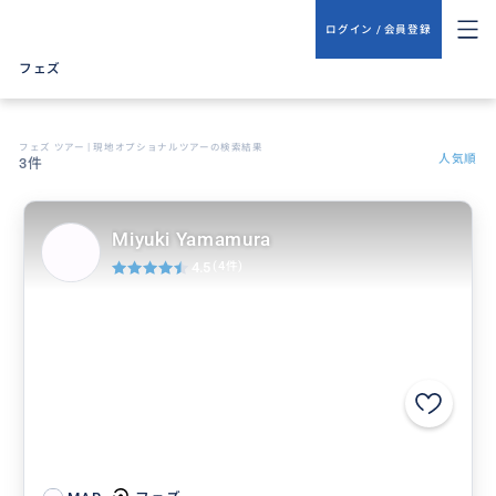
ログイン / 会員登録
フェズ
フェズ ツアー | 現地オプショナルツアーの検索結果
人気順
3件
Miyuki Yamamura
4.5
(4件)