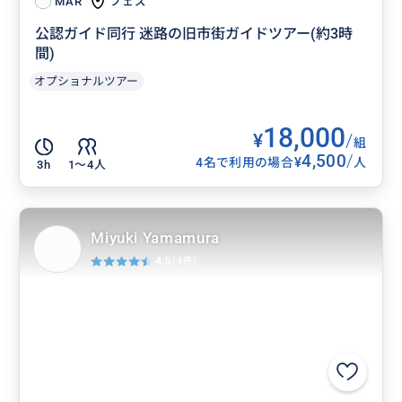
フェズ
MAR
公認ガイド同行 迷路の旧市街ガイドツアー(約3時
間)
オプショナルツアー
18,000
¥
/
組
4,500
/
¥
4名で利用の場合
人
3h
1〜4人
Miyuki Yamamura
4.5
(4件)