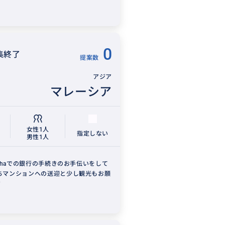
0
集終了
提案数
アジア
マレーシア
女性1人
1
指定しない
男性1人
anahaでの銀行の手続きのお手伝いをして
ちマンションへの送迎と少し観光もお願
す