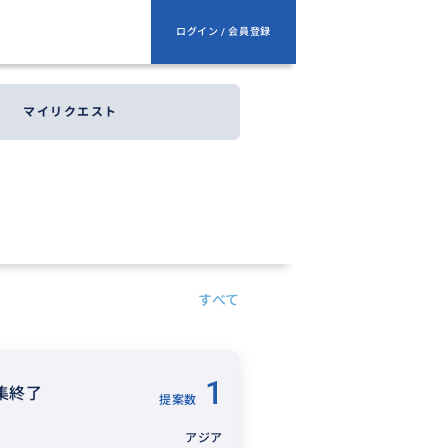
ログイン / 会員登録
マイリクエスト
すべて
1
集終了
提案数
アジア