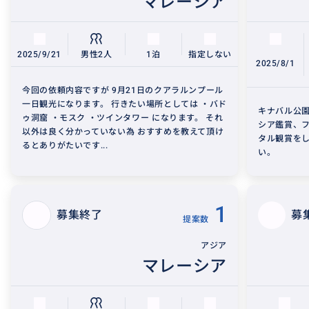
マレーシア
2025/9/21
男性2人
1泊
指定しない
2025/8/1
今回の依頼内容ですが 9月21日のクアラルンプール
一日観光になります。 行きたい場所としては ・バド
キナバル公
ゥ洞窟 ・モスク ・ツインタワー になります。 それ
シア鑑賞、
以外は良く分かっていない為 おすすめを教えて頂け
タル観賞を
るとありがたいです...
い。
1
募集終了
募
提案数
アジア
マレーシア