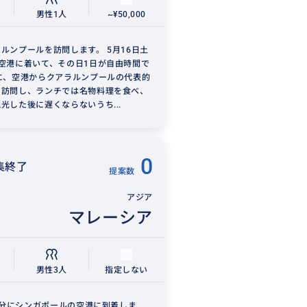
男性1人
~¥50,000
ルンプールを訪問します。 5月16日土
空港に着いて、その日1日が自由時間で
に、空港からクアラルンプールの代表的
を訪問し、ランチでは名物料理を食べ、
光した後に遅くならないうち...
0
集終了
提案数
アジア
マレーシア
男性3人
指定しない
30分にシンガポールの空港に到着しま