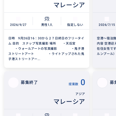
マレーシア
2026/9/27
男性1人
指定しない
2026/7/15
日時 9月26日16：30から２７日終日のフリータイ
空港〜宿泊施設
ム 目的 スナップ写真撮影 場所 ・天后宮
内容 空港迎
・ウォールアートの写真撮影 ・鬼子港
在住女性です
ストリートアート ・ライトアップされた鬼
ルンプール） 
子港ストリートアー...
0
募集終了
募
提案数
アジア
マレーシア