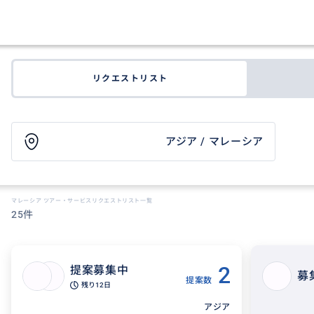
リクエストリスト
アジア / マレーシア
マレーシア ツアー・サービスリクエストリスト一覧
25件
2
提案募集中
募
提案数
残り
12日
アジア