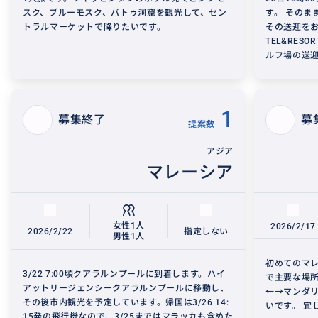
スク、ブルーモスク、バトゥ洞窟を観光して、セン
す。 そのま
トラルマーケットで降りたいです。
その送迎をお
TEL&RES
ルフ場の送迎も
1
募集終了
募
提案数
アジア
マレーシア
女性1人
2026/2/17
2026/2/22
指定しない
男性1人
初めてのマレ
3/22 7:00頃クアラルンプールに到着します。ハイ
で主要な場所
アットリージェンシークアラルンプールに移動し、
←→マンダリ
その後市内観光を予定しています。帰国は3/26 14:
いです。 宜し
15発の飛行機なので、3/25まではマラッカも含めた