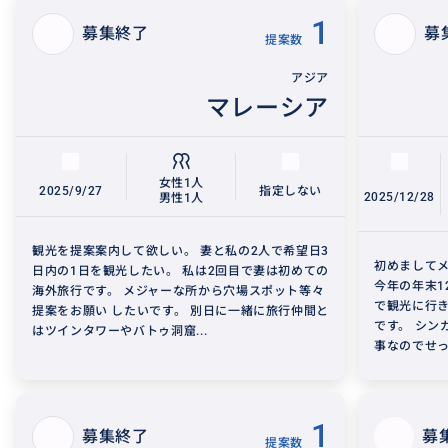
1
募集終了
募
提案数
アジア
マレーシア
女性1人
2025/9/27
指定しない
2025/12/28
男性1人
観光を提案案内して欲しい。 妻と私の2人で希望日3
初めまして
日内の1日を観光したい。 私は2回目で妻は初めての
今年の年末1
海外旅行です。 メジャーな所から穴場スポット等々
で観光に行き
提案をお願い したいです。 別日に一緒に旅行仲間と
です。 シン
はツインタワーやバトゥ洞窟...
事なのでせっ
1
募集終了
募
提案数