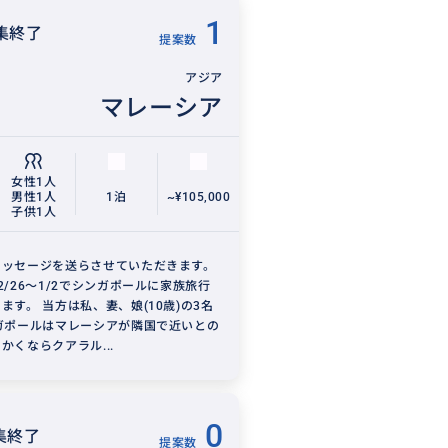
1
集終了
提案数
アジア
マレーシア
女性1人
男性1人
1泊
~¥105,000
子供1人
メッセージを送らさせていただきます。
2/26〜1/2でシンガポールに家族旅行
ます。 当方は私、妻、娘(10歳)の3名
ガポールはマレーシアが隣国で近いとの
かくならクアラル...
0
集終了
提案数