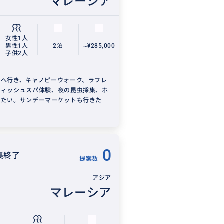
マレーシア
女性1人
男性1人
2泊
~¥285,000
子供2人
園へ行き、キャノピーウォーク、ラフレ
フィッシュスパ体験、夜の昆虫採集、ホ
したい。サンデーマーケットも行きた
0
集終了
提案数
アジア
マレーシア