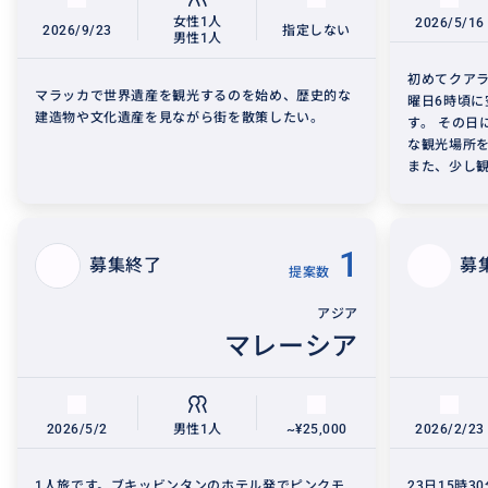
女性1人
2026/5/16
2026/9/23
指定しない
男性1人
初めてクアラ
マラッカで世界遺産を観光するのを始め、歴史的な
曜日6時頃に
建造物や文化遺産を見ながら街を散策したい。
す。 その日
な観光場所
また、少し観
1
募集終了
募
提案数
アジア
マレーシア
2026/5/2
男性1人
~¥25,000
2026/2/23
1人旅です。ブキッビンタンのホテル発でピンクモ
23日15時