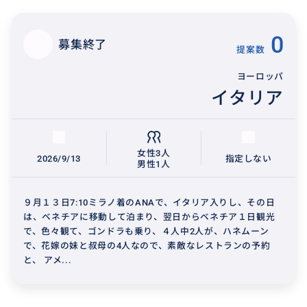
0
募集終了
提案数
ヨーロッパ
イタリア
女性3人
2026/9/13
指定しない
男性1人
９月１３日7:10ミラノ着のANAで、イタリア入りし、その日
は、ベネチアに移動して泊まり、翌日からベネチア１日観光
で、色々観て、ゴンドラも乗り、４人中2人が、ハネムーン
で、花嫁の妹と叔母の4人なので、素敵なレストランの予約
と、 アメ...