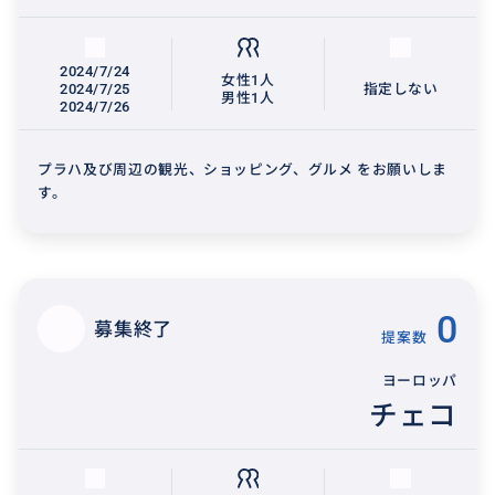
2024/7/24
女性1人
2024/7/25
指定しない
男性1人
2024/7/26
プラハ及び周辺の観光、ショッピング、グルメ をお願いしま
す。
0
募集終了
提案数
ヨーロッパ
チェコ