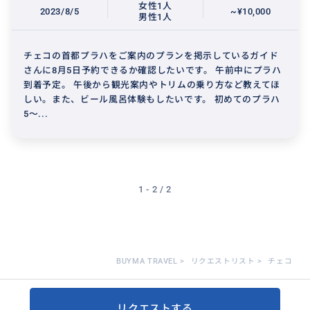
女性1人
2023/8/5
~¥10,000
男性1人
チェコの首都プラハをご案内のプランを掲示しているガイド
さんに8月5日予約できるか確認したいです。 午前中にプラハ
到着予定。 午後から観光案内やトリムの乗り方など教えてほ
しい。また、ビール風呂体験もしたいです。 初めてのプラハ
5〜...
1 - 2 / 2
BUYMA TRAVEL
>
リクエストリスト
>
チェコ
リクエストする