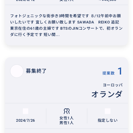
フォトジェニックな街歩き3時間を希望です ８/12午前中お願
いしたいです 宜しくお願い致します SAWADA REIKO 追記
東京在住の61歳の主婦です BTSのJINコンサートで、初オラン
ダに行く予定です 短い間...
1
募集終了
提案数
ヨーロッパ
オランダ
女性1人
2024/7/26
指定しない
男性1人