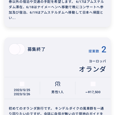
券以外の宿泊や交通の手配を希望します。 6/17はアムステル
ダム滞在、6/18はナイメーヘンへ移動で晩にコンサートへ参
加及び宿泊、6/19はアムステルダムへ移動して日本へ帰国と
い...
2
募集終了
提案数
ヨーロッパ
オランダ
2023/5/25
男性1人
~¥17,500
2023/5/26
初めてのオランダ旅行です。 キンデルダイクの風車群を一通
り回りたいのですが、会話に自信が無いので現地のガイドを