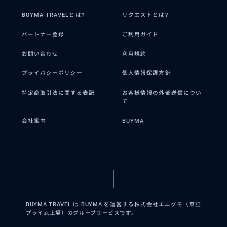
BUYMA TRAVELとは?
リクエストとは?
パートナー登録
ご利用ガイド
お問い合わせ
利用規約
プライバシーポリシー
個人情報保護方針
特定商取引法に関する表記
お客様情報の外部送信につい
て
会社案内
BUYMA
BUYMA TRAVEL は BUYMA を運営する株式会社エニグモ（東証
プライム上場）のグループサービスです。