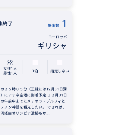
1
集終了
提案数
ヨーロッパ
ギリシャ
女性1人
3泊
指定しない
男性1人
の２５時０５分（正確には12月31日深
）にアテネ空港に到着予定 １２月31日
日の午前中までにメテオラ・デルフィと
テノン神殿を観光したい。 できれば、
河経由オリンピア遺跡もか...