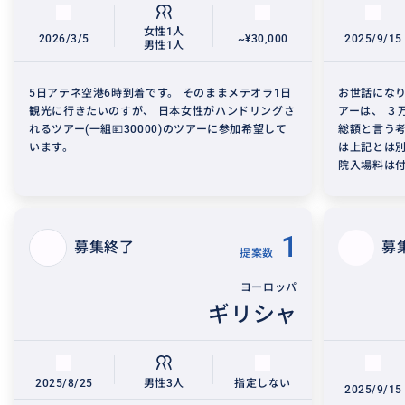
女性1人
2026/3/5
~¥30,000
2025/9/15
男性1人
5日アテネ空港6時到着です。 そのままメテオラ1日
お世話になり
観光に行きたいのすが、 日本女性がハンドリングさ
アーは、 ３
れるツアー(一組💴30000)のツアーに参加希望して
総額と言う考
います。
は上記とは別
院入場料は付.
1
募集終了
募
提案数
ヨーロッパ
ギリシャ
2025/8/25
男性3人
指定しない
2025/9/15