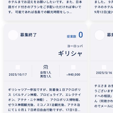
ホテルまでお迎えをお願いしたいです。 また、日本
ました。 ９
語ガイド付きのプランをご手配いただければ幸いで
テネのホテ
す。 可能であれば各島での観光時間をしっ...
9月12日(金
0
募集終了
募
提案数
ヨーロッパ
ギリシャ
女性1人
2025/5/16
2025/10/17
~¥40,000
男性1人
チエさま お
ギリシャツアー参加ですが、到着後１日アクロポリ
うございます
ス（パルテノン神殿、プロピュライア、エレクテイ
ドへの相談
オン、アテナ・ニケ神殿）、 アクロポリス博物館、
ん（何故か
ゼウス神殿観光後、ミコノス1泊観光後、アテネ泊
のでメールに
にて１０月１７日終日自由行動ですが、17日1日...