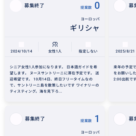
0
募集終了
募
提案数
ヨーロッパ
ギリシャ
2024/10/14
女性1人
指定しない
2025/8/21
シニア女性1人参加になります。 日本語ガイドを希
来年の予定で
望します。 ヌースサントリーニに滞在予定です。 送
をお願いした
迎希望です。 10月14日、終日フリータイムなの
2:00出航
で、サントリーニ島を散策したいです ワイナリーの
ティスティング。海を見下ろ...
1
募集終了
募
提案数
ヨーロッパ