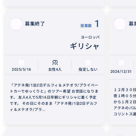
1
募集終了
募
提案数
ヨーロッパ
ギリシャ
2025/5/16
女性4人
指定しない
2024/12/31
「アテネ発/1泊2日デルフィ＆メテオラ/プライベー
１２月３０日
トカーでゆっくりと」のツアー希望 お世話になりま
夜１時０５分
す。 友人4人で5月16日早朝にギリシャに着く予定
から１月２
です。 その日にそのまま「アテネ発/1泊2日デルフ
アテネのパル
ィ＆メテオラ/プラ...
コリントス運