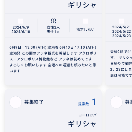
ギリシャ
2024/5/21
2024/6/9
女性2人
指定しない
2024/5/22
2024/6/10
男性1人
2024/5/23
6月9日 13:00 (ATH) 空港着 6月10日 17:10 (ATH)
夫婦2組で
空港発 この間のアテネ観光を希望します アクロポリ
す。 ギリシ
ス・アクロポリス博物館など アテネは初めてです
日帰りで観光
よろしくお願いします 空港への送迎も頼みたいと思
2、23にし
います
更は可能です
1
募集終了
募
提案数
ヨーロッパ
ギリシャ