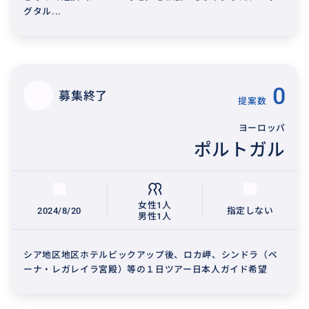
グタル...
0
募集終了
提案数
ヨーロッパ
ポルトガル
女性1人
2024/8/20
指定しない
男性1人
シア地区地区ホテルピックアップ後、ロカ岬、シンドラ（ベ
ーナ・レガレイラ宮殿）等の１日ツアー日本人ガイド希望