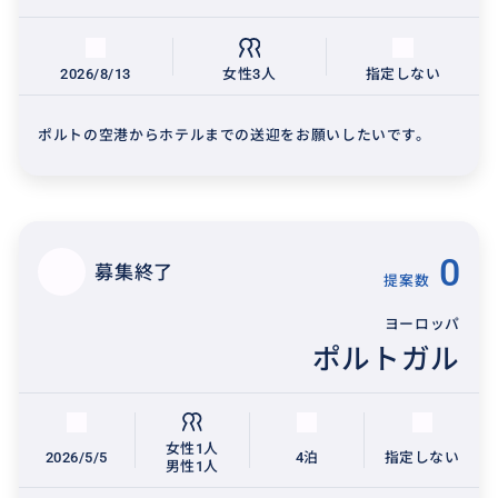
2026/8/13
女性3人
指定しない
ポルトの空港からホテルまでの送迎をお願いしたいです。
0
募集終了
提案数
ヨーロッパ
ポルトガル
女性1人
2026/5/5
4泊
指定しない
男性1人