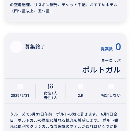
の空港送迎、リスボン観光、チケット手配、おすすめホテル
（四つ星以上、五つ星...
0
募集終了
提案数
ヨーロッパ
ポルトガル
女性1人
2025/5/31
2泊
指定しない
男性1人
クルーズで5月31日午前 ポルトの港に着きます。 6月1日全
日 ポルトガルの歴史に触れる観光を希望します。 ポルト観
光に便利でクラシカルな雰囲気のホテルがあればいくつか提