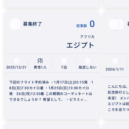
0
募集終了
提案数
アフリカ
エジプト
2025/12/21
男性1人
7泊
指定しない
2026/1/11
下記のフライト予約済み ・1月17日(土)20:15発 1
こんにちは。 
8日(日)7:30カイロ着 ・1月25日(日)13:00カイロ
記念旅行と
発 26日(月)12:50着 この期間のコーディネートは
未定） メン
できるでしょうか？ 希望として、 ・ピラミッ...
エジプトは
ころを巡りつ