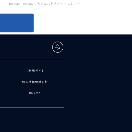
BUYMA TRAVEL
>
リクエストリスト
>
エジプト
ご利用ガイド
個人情報保護方針
BUYMA