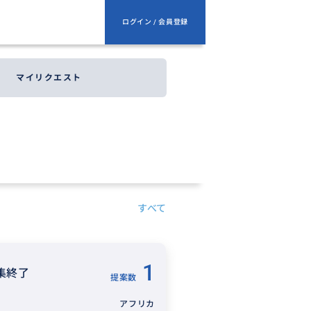
ログイン / 会員登録
マイリクエスト
すべて
1
集終了
提案数
アフリカ