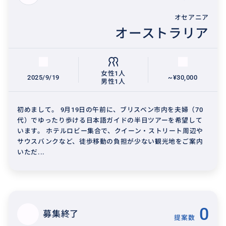
オセアニア
オーストラリア
女性1人
2025/9/19
~¥30,000
男性1人
初めまして。 9月19日の午前に、ブリスベン市内を夫婦（70
代）でゆったり歩ける日本語ガイドの半日ツアーを希望して
います。 ホテルロビー集合で、クイーン・ストリート周辺や
サウスバンクなど、徒歩移動の負担が少ない観光地をご案内
いただ...
0
募集終了
提案数