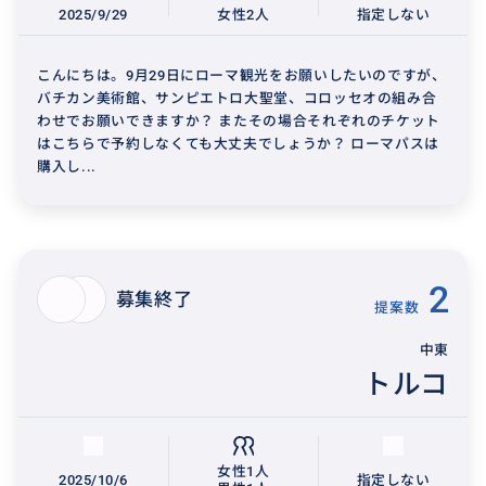
2025/9/29
女性2人
指定しない
こんにちは。9月29日にローマ観光をお願いしたいのですが、
バチカン美術館、サンピエトロ大聖堂、コロッセオの組み合
わせでお願いできますか？ またその場合それぞれのチケット
はこちらで予約しなくても大丈夫でしょうか？ ローマパスは
購入し...
2
募集終了
提案数
中東
トルコ
女性1人
2025/10/6
指定しない