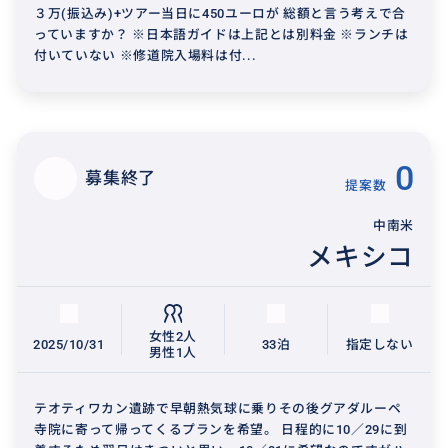
３万(振込み)+ツアー当日に450ユーロが 総額と言う考えで合
っていますか？ ※日本語ガイドは上記とは別料金 ※ランチは
付いていない ※修道院入場料は付...
0
募集終了
提案数
中南米
メキシコ
女性2人
2025/10/31
33泊
指定しない
男性1人
テオティワカン遺跡で早朝熱気球に乗りその後グアダルーペ
寺院に寄って帰ってくるプランを希望。 日程的に10／29に到