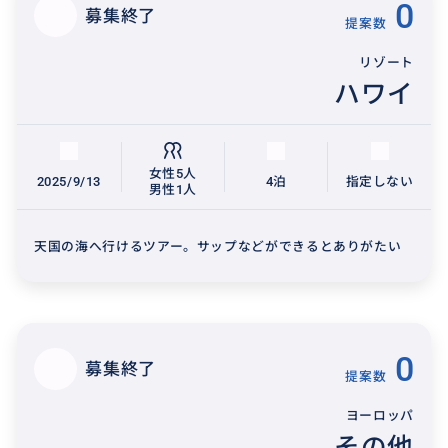
0
募集終了
提案数
リゾート
ハワイ
女性5人
2025/9/13
4泊
指定しない
男性1人
天国の海へ行けるツアー。サップなどができるとありがたい
0
募集終了
提案数
ヨーロッパ
その他