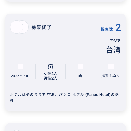
2
募集終了
提案数
アジア
台湾
女性2人
2025/9/10
3泊
指定しない
男性2人
ホテルはそのままで 空港、パンコ ホテル (Panco Hotel)の送
迎