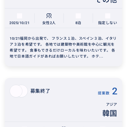
2025/10/21
女性2人
8泊
指定しない
10/21福岡から出発で、 フランス１泊、スペイン３泊、イタリ
ア３泊を希望です。 各地では建築物や美術館を中心に観光を
希望です。 食事もできるだけローカルを味わいたいです。 各
地で日本語ガイドがあればお願いしたいです。 ホテ...
2
募集終了
提案数
アジア
韓国