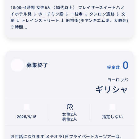
15:00~4時間 女性6人（50代以上） フレイザースイートハノ
イホテル発 ↓ ホーチミン廟 ↓ 一柱寺 ↓ タンロン遺跡 ↓ 文
廟 ↓ トレインストリート ↓ 旧市街(ホアンキエム湖、大教会)
※時間...
0
募集終了
提案数
ヨーロッパ
ギリシャ
女性2人
2025/9/15
指定しない
男性2人
お世話になります メテオラ1日プライベートカーツアーは、