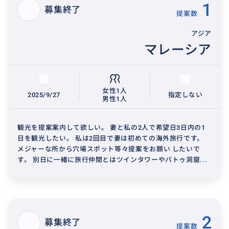
1
募集終了
提案数
アジア
マレーシア
女性1人
2025/9/27
指定しない
男性1人
観光を提案案内して欲しい。 妻と私の2人で希望日3日内の1
日を観光したい。 私は2回目で妻は初めての海外旅行です。
メジャーな所から穴場スポット等々提案をお願い したいで
す。 別日に一緒に旅行仲間とはツインタワーやバトゥ洞窟...
2
募集終了
提案数