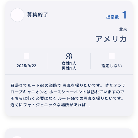
1
募集終了
提案数
北米
アメリカ
女性1人
2025/9/22
指定しない
男性1人
日帰りでルート66の道路で 写真を撮りたいです。 昨年アンテ
ロープキャニオンと ホースシューベントは訪れていますので
そちらは行く必要はなく ルート66での写真を撮りたいです。
近くにフォトジェニックな場所があれば...