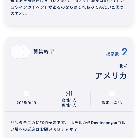
着するため翌日はきついと思い、10／31に希望なのですがハ
ロウィンのイベントがあるのならばそれもみてみたいと思う
のでど...
2
募集終了
提案数
北米
アメリカ
女性1人
2025/9/19
指定しない
男性1人
サンタモニカに宿泊予定です。 ホテルからRusticcanyonゴル
フ場への送迎はお願いできますか？