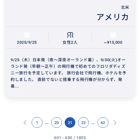
北米
アメリカ
2025/9/25
女性2人
~¥15,000
9/25（木）日本発（夜〜深夜オーランド着）、9/30(火)オー
ランド発（早朝〜正午）の飛行機で初めてのフロリダディズ
ニー旅行を予定しています。 旅行会社で飛行機、ホテルを予
約しました。 直前でないと搭乗する飛行機が分からず、発
着...
…
…
1
20
21
22
62
601 - 630 / 1833