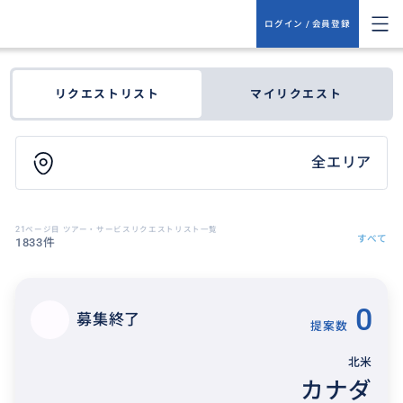
ログイン / 会員登録
リクエストリスト
マイリクエスト
全エリア
21ページ目 ツアー・サービスリクエストリスト一覧
すべて
1833件
0
募集終了
提案数
北米
カナダ