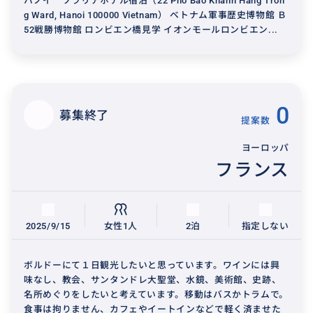
ハノイ ソラリアホテル宿泊（22 Pho Bao Khanh Hang Tron
g Ward, Hanoi 100000 Vietnam） ベトナム軍事歴史博物館 Ｂ
52戦勝博物館 ロンビエン橋見学 イオンモールロンビエン...
0
募集終了
提案数
ヨーロッパ
フランス
2025/9/15
女性1人
2泊
指定しない
ボルドーにて１日観光したいと思っています。ワインには興
味なし、教会、サンタンドレ大聖堂、水鏡、美術館、史跡、
名所めぐりをしたいと考えています。移動はバスかトラムで。
食事は拘りません、カフェやイートインなどで軽く済ませた