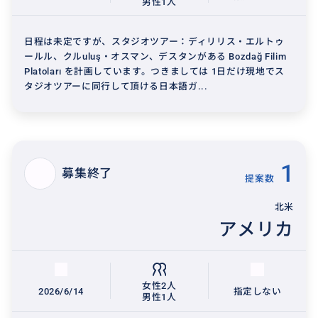
男性1人
日程は未定ですが、スタジオツアー：ディリリス・エルトゥ
ールル、クルuluş・オスマン、デスタンがある Bozdağ Filim
Platoları を計画しています。つきましては 1日だけ現地でス
タジオツアーに同行して頂ける日本語ガ...
1
募集終了
提案数
北米
アメリカ
女性2人
2026/6/14
指定しない
男性1人