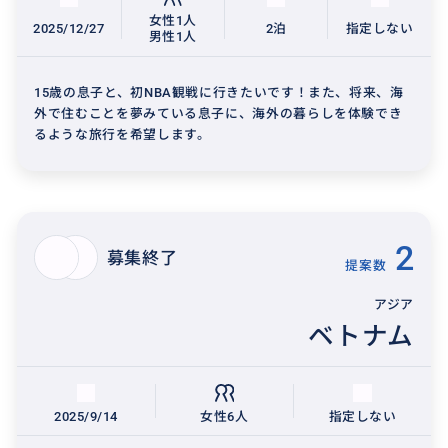
女性1人
2025/12/27
2泊
指定しない
男性1人
15歳の息子と、初NBA観戦に行きたいです！また、将来、海
外で住むことを夢みている息子に、海外の暮らしを体験でき
るような旅行を希望します。
2
募集終了
提案数
アジア
ベトナム
2025/9/14
女性6人
指定しない