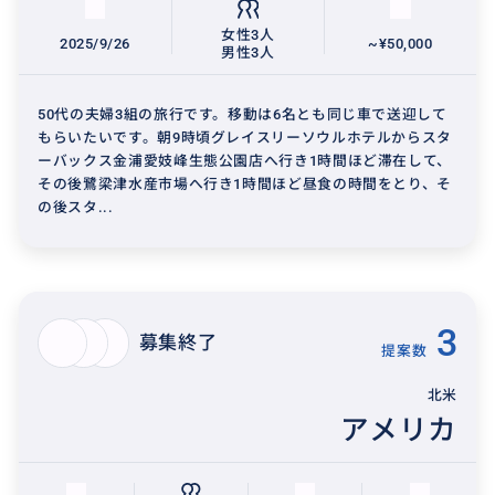
女性3人
2025/9/26
~¥50,000
男性3人
50代の夫婦3組の旅行です。移動は6名とも同じ車で送迎して
もらいたいです。朝9時頃グレイスリーソウルホテルからスタ
ーバックス金浦愛妓峰生態公園店へ行き1時間ほど滞在して、
その後鷺梁津水産市場へ行き1時間ほど昼食の時間をとり、そ
の後スタ...
3
募集終了
提案数
北米
アメリカ