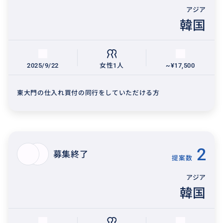
アジア
韓国
2025/9/22
女性1人
~¥17,500
東大門の仕入れ買付の同行をしていただける方
2
募集終了
提案数
アジア
韓国