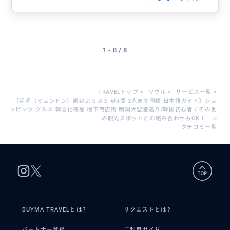
1 - 8 / 8
TRAVELトップ
>
ソウル
>
サービス一覧
>
【明洞（ミョンドン）周辺ぶらぶら 6時間 3人まで同額 日本語ガイド】ショ
ッピング グルメ 韓国化粧品 地下商店街 明洞大聖堂巡り/韓国初心者 / その他
の観光スポットとの組み合わせもOK！
>
クチコミ一覧
BUYMA TRAVELとは?
リクエストとは?
パートナー登録
ご利用ガイド