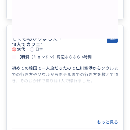
参考になった
1
とても助かりました！
5.0
“
3人でカフェ
”
20代
日本
【明洞（ミョンドン）周辺ぶらぶら 6時間...
初めての韓国で一人旅だったので仁川空港からソウルま
での行き方やソウルからホテルまでの行き方を教えて頂
き、そのおかげで帰りは1人で帰れました。
もっと見る