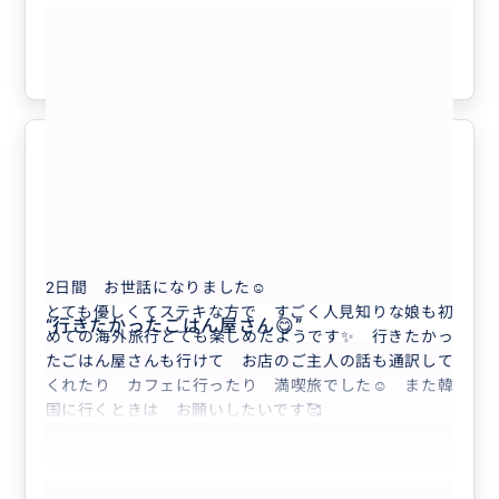
もっと見る
参考になった
1
楽しい旅行になりました☺
5.0
50代
日本
【明洞（ミョンドン）周辺ぶらぶら 6時間...
2日間 お世話になりました☺
とても優しくてステキな方で すごく人見知りな娘も初
“
行きたかったごはん屋さん😋
”
めての海外旅行とても楽しめたようです✨ 行きたかっ
たごはん屋さんも行けて お店のご主人の話も通訳して
くれたり カフェに行ったり 満喫旅でした☺ また韓
国に行くときは お願いしたいです🥰
もっと見る