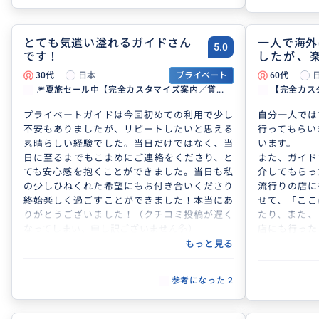
とても気遣い溢れるガイドさん
一人で海外
5.0
です！
したが、
た。
30代
日本
プライベート
60代
🎆夏旅セール中【完全カスタマイズ案内／貸...
【完全カスタ
プライベートガイドは今回初めての利用で少し
自分一人では
不安もありましたが、リピートしたいと思える
行ってもらい
素晴らしい経験でした。当日だけではなく、当
います。
日に至るまでもこまめにご連絡をくださり、と
また、ガイド
ても安心感を抱くことができました。当日も私
介してもらっ
の少しひねくれた希望にもお付き合いくださり
流行りの店に
終始楽しく過ごすことができました！本当にあ
せて、「ここ
りがとうございました！（クチコミ投稿が遅く
たり、また、
なってしまい、申し訳ございません💦）
店にも行った
とう。
もっと見る
参考になった
2