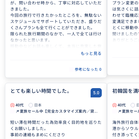
が、問い合わせ時から、丁寧に対応していただ
プラン変更の
きました。
は気さくに話
今回の旅行で行きたかったところを、無駄ない
わせて臨機応
スケジュールでサポートしていただき、盛りだ
変満足できま
くさんプランも全て行くことができました。
とくに移動中
限られた旅行期間のなかで、一人で全ては行け
聞けましたの
なかったと思います。
ありがとうご
移動中などお話も楽しくて、本当に充実した旅
行になりました。
もっと見る
本当にありがどうございました！
参考になった
0
とても楽しい時間でした。
初韓国を満
5.0
40代
日本
40代
🎆夏旅セール中【完全カスタマイズ案内／貸...
🎆夏旅セー
短い滞在時間だった為効率良く目的地を巡りた
海外旅行自体
くお願いしました。
港からソウル
事前の連絡もまめにくださり
付き添ってく