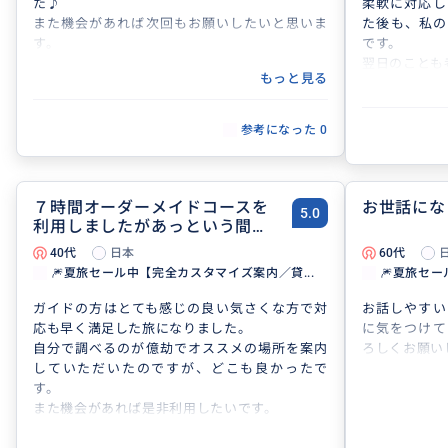
た♪
柔軟に対応し
また機会があれば次回もお願いしたいと思いま
た後も、私の
す。
です。
翌日のことも
もっと見る
すべて善意か
ばれました
す。ありがと
参考になった
0
７時間オーダーメイドコースを
お世話にな
5.0
利用しましたがあっという間の
７時
40代
日本
60代
🎆夏旅セール中【完全カスタマイズ案内／貸...
🎆夏旅セー
ガイドの方はとても感じの良い気さくな方で対
お話しやすい
応も早く満足した旅になりました。
に気をつけて
自分で調べるのが億劫でオススメの場所を案内
ろしくお願い
していただいたのですが、どこも良かったで
す。
また機会があれば是非利用したいです。