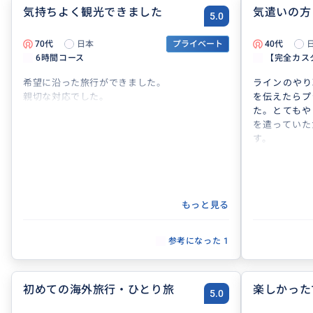
気持ちよく観光できました
気遣いの方
5.0
70代
日本
プライベート
40代
6時間コース
【完全カスタ
希望に沿った旅行ができました。
ラインのやり
親切な対応でした。
を伝えたらプ
た。とてもや
を遣っていた
す。
もっと見る
参考になった
1
初めての海外旅行・ひとり旅
楽しかった
5.0