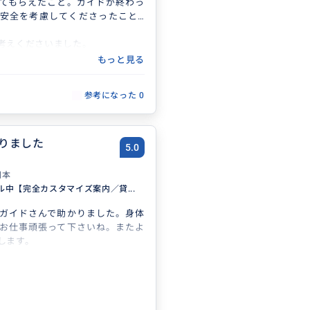
てもらえたこと。ガイドが終わっ
安全を考慮してくださったこと…
考えくださいました。
ら出たことであり、お人柄がしの
もっと見る
。またお願いしたいと思っていま
うございました。
参考になった
0
りました
5.0
日本
ル中【完全カスタマイズ案内／貸...
ガイドさんで助かりました。身体
お仕事頑張って下さいね。またよ
します。