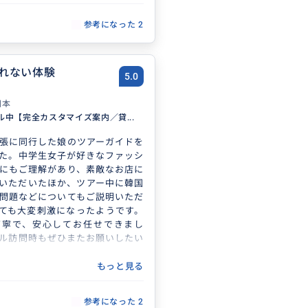
参考になった
2
れない体験
5.0
日本
ル中【完全カスタマイズ案内／貸...
張に同行した娘のツアーガイドを
た。中学生女子が好きなファッシ
にもご理解があり、素敵なお店に
いただいたほか、ツアー中に韓国
問題などについてもご説明いただ
ても大変刺激になったようです。
丁寧で、安心してお任せできまし
ル訪問時もぜひまたお願いしたい
もっと見る
参考になった
2