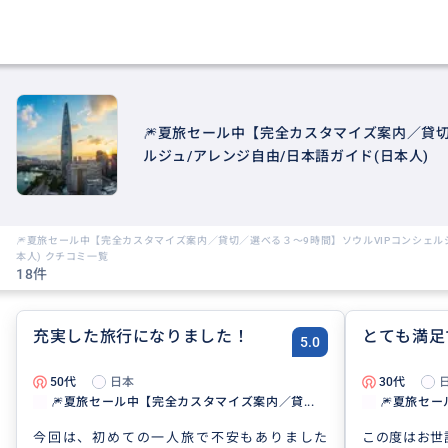
🎆夏旅セール中【完全カスタマイズ案内／貸切
ルジュ/アレンジ自由/日本語ガイド(日本人)
🎆夏旅セール中【完全カスタマイズ案内／貸切／選べる３～9時間】ソウルVIPコンシェル
本人) クチコミ一覧
18件
充実した旅行になりました！
とても満足
5.0
50代
日本
30代
🎆夏旅セール中【完全カスタマイズ案内／貸...
🎆夏旅セー
今回は、初めての一人旅で不安もありました
この度はお世