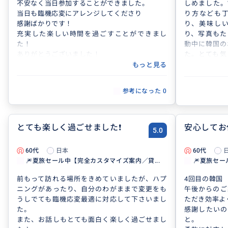
不安なく当日参加することができました。
しめました。
当日も臨機応変にアレンジしてくださり
り方なども
感謝ばかりです！
り、美味し
充実した楽しい時間を過ごすことができまし
り、写真もた
た！
動中に韓国の
ありがとうございました！
た。とても気
楽しめて嬉し
もっと見る
また、別日の
地への行き方
参考になった
0
をたくさんし
初めての不安
りました。ま
とても楽しく過ごせました❗️
安心してお
5.0
60代
日本
60代
🎆夏旅セール中【完全カスタマイズ案内／貸...
🎆夏旅セー
前もって訪れる場所をきめていましたが、ハプ
4回目の韓国
ニングがあったり、自分のわがままで変更をも
午後からのご
うしでても臨機応変最適に対応して下さいまし
ただき効率よ
た。
感謝したいの
また、お話しもとても面白く楽しく過ごせまし
と。