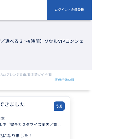
ログイン / 会員登録
／選べる３～9時間】ソウルVIPコンシェ
ジュ/アレンジ自由/日本語ガイド(日
評価が低い順
できました
5.0
日本
ル中【完全カスタマイズ案内／貸...
話になりました！