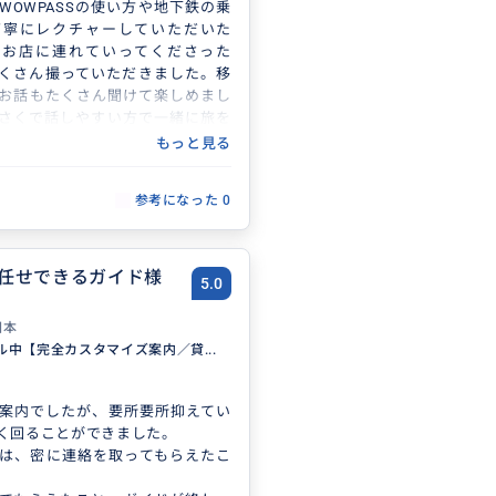
WOWPASSの使い方や地下鉄の乗
丁寧にレクチャーしていただいた
いお店に連れていってくださった
くさん撮っていただきました。移
お話もたくさん聞けて楽しめまし
さくで話しやすい方で一緒に旅を
かったです。
もっと見る
お店の予約もとってくれたり観光
を詳しく教えてくれたりと気遣い
参考になった
0
ていただき本当に助かりました。
もなく思い出に残る最高の旅にな
た機会があれば利用したいです
任せできるガイド様
5.0
日本
ル中【完全カスタマイズ案内／貸...
案内でしたが、要所要所抑えてい
く回ることができました。
は、密に連絡を取ってもらえたこ