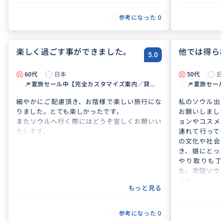
参考になった
0
楽しく過ごす事ができました。
他では得ら
5.0
60代
日本
50代
🎆夏旅セール中【完全カスタマイズ案内／貸...
🎆夏旅セー
細やかにご配慮頂き、お陰様で楽しい旅行にな
私のソウル出
りました。とても楽しかったです。
お願いしまし
またソウルへ行く際にはどうぞ宜しくお願いい
ョンやコスメ
たします。
連れて行って
の文化や社会
き、娘にとっ
やり取りも
た。次回ソウ
です。
もっと見る
参考になった
0