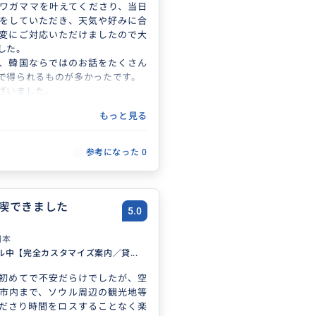
ワガママを叶えてくださり、当日
をしていただき、天気や好みに合
変にご対応いただけましたので大
した。
、韓国ならではのお話をたくさん
で得られるものが多かったです。
ざいました。
もっと見る
参考になった
0
喫できました
5.0
日本
ル中【完全カスタマイズ案内／貸...
初めてで不安だらけでしたが、空
市内まで、ソウル周辺の観光地等
ださり時間をロスすることなく楽