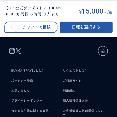
【BTS公式グッズストア（SPACE
15,000
¥
~/
組
OF BTS) 同行 ６時間 ３人まで同
BUYMA TRAVEL
>
ソウルオプショナルツアー
>
額 日本語ガイド】明洞店 / その他
【BTS公式グッズストア（SPACE OF BTS) 同行 ６時間 ３人まで同額 日本語
のスポットとの組み合わせもOK!
チャットで相談
日程を選択する
ガイド】明洞店 / その他のスポットとの組み合わせもOK!
BUYMA TRAVELとは?
リクエストとは?
パートナー登録
ご利用ガイド
お問い合わせ
利用規約
プライバシーポリシー
個人情報保護方針
特定商取引法に関する表記
お客様情報の外部送信につい
て