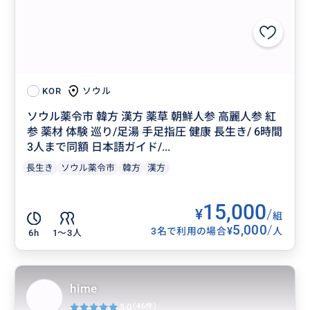
ソウル
KOR
ソウル薬令市 韓方 漢方 薬草 朝鮮人参 高麗人参 紅
参 薬材 体験 巡り/足湯 手足指圧 健康 長生き/ 6時間
3人まで同額 日本語ガイド/...
長生き
ソウル薬令市
韓方
漢方
15,000
¥
/
組
5,000
/
¥
3名で利用の場合
人
6h
1〜3人
hime
5.0
(46件)