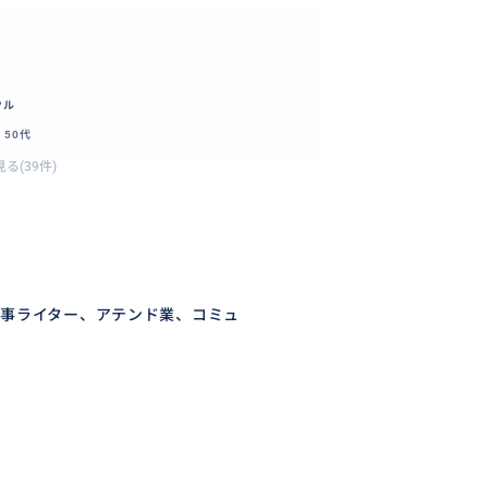
ウル
50代
る(39件)
事ライター、アテンド業、コミュ