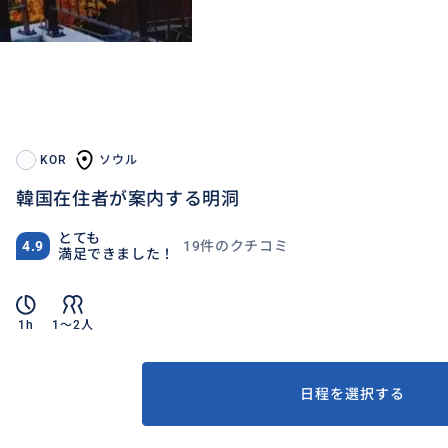
KOR
ソウル
韓国在住者が案内する明洞
とても
19件のクチコミ
4.9
満足できました！
1h
1〜2人
日程を選択する