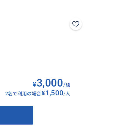
3,000
¥
/
組
¥1,500
2名で利用の場合
/
人