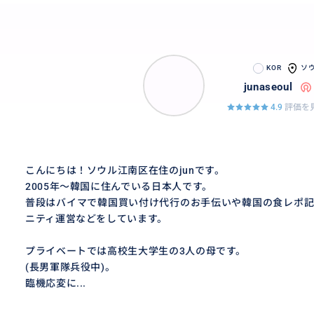
KOR
ソ
junaseoul
4.9
評価を見
こんにちは！ソウル江南区在住のjunです。
2005年～韓国に住んでいる日本人です。
普段はバイマで韓国買い付け代行のお手伝いや韓国の食レポ記
ニティ運営などをしています。
プライベートでは高校生大学生の3人の母です。
(長男軍隊兵役中)。
臨機応変に...