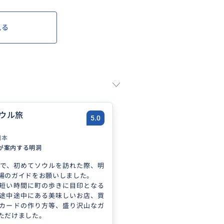
見る
ウル旅
5.0
日本
が案内する明洞
人で、初めてソウルを訪れた際、明
場のガイドをお願いしました。
短い時間に町の歩きに目印となる
途中途中にある美味しいお店、買
カードの作り方等、盛り沢山なガ
ただけました。