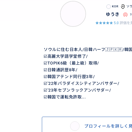
KOR
ソ
ゆうき
5.0
評価を見
ソウルに住む日本人/日韓ハーフ🇯🇵🇰
☑️高麗大学語学堂修了/
☑️TOPIK6級（最上級）取得/
☑️日韓通訳歴8年/
☑️韓国アテンド同行歴3年/
☑️’22年パラダイスシティアンバサダー/
☑️’23年セブンラックアンバサダー/
☑️韓国で運転免許取...
プロフィールを詳しく