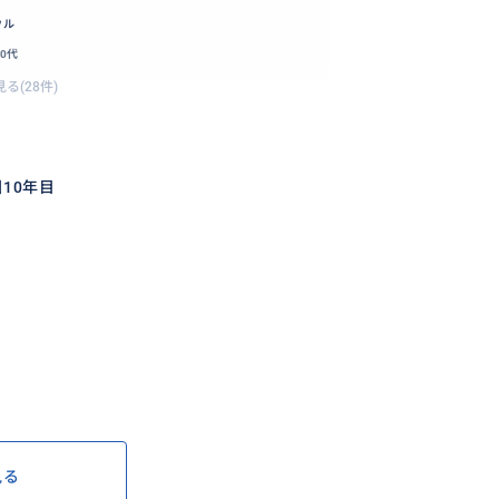
ウル
30代
る(28件)
/韓国10年目
見る