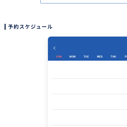
予約スケジュール
SUN
MON
TUE
WED
THU
F