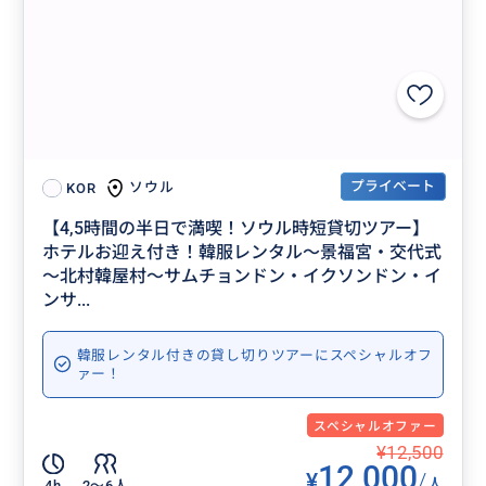
プライベート
ソウル
KOR
【4,5時間の半日で満喫！ソウル時短貸切ツアー】
ホテルお迎え付き！韓服レンタル～景福宮・交代式
～北村韓屋村～サムチョンドン・イクソンドン・イ
ンサ...
韓服レンタル付きの貸し切りツアーにスペシャルオフ
ァー！
スペシャルオファー
¥12,500
12,000
¥
/
人
4h
2〜6人