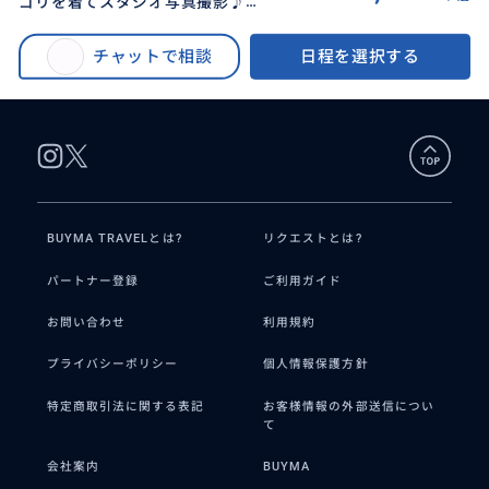
ゴリを着てスタジオ写真撮影♪韓
BUYMA TRAVEL
>
ソウルオプショナルツアー
>
服レンタル予約＋スタジオ撮影費
[景福宮駅から2分！韓服チマチョゴリを着てスタジオ写真撮影♪】韓服レン
用＋景福宮入場料込みでお得！
チャットで相談
日程を選択する
タル予約＋スタジオ撮影費用＋景福宮入場料込みでお得！
BUYMA TRAVELとは?
リクエストとは?
パートナー登録
ご利用ガイド
お問い合わせ
利用規約
プライバシーポリシー
個人情報保護方針
特定商取引法に関する表記
お客様情報の外部送信につい
て
会社案内
BUYMA