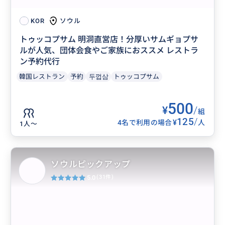
ソウル
KOR
トゥッコプサム 明洞直営店！分厚いサムギョプサ
ルが人気、団体会食やご家族におススメ レストラ
ン予約代行
韓国レストラン
予約
두껍삼
トゥッコプサム
500
¥
/
組
125
/
¥
4名で利用の場合
人
1人〜
ソウルピックアップ
5.0
(31件)