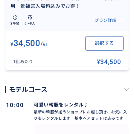
用＋景福宮入場料込みでお得！
プラン詳細
2時間
5〜8人
34,500
/
選択する
¥
組
¥34,500
1組あたり
プロカメラマンにより、自分たちでは取れないショッ
トをたくさん撮影いたします
モデルコース
10:00
可愛い韓服をレンタル♪
おすすめ
最新の韓服が揃うショップにお越し頂き、お気に入
りをレンタルします 基本ヘアセットは込みです