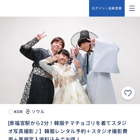
ログイン / 会員登録
KOR
ソウル
[景福宮駅から2分！韓服チマチョゴリを着てスタジ
オ写真撮影♪】韓服レンタル予約＋スタジオ撮影費
用＋景福宮入場料込みでお得！