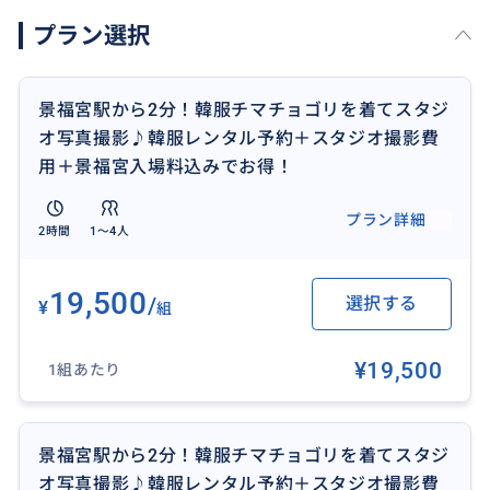
★景福宮散策★
プラン選択
韓服をレンタルされたお客様は景福宮への入場料を無
料サービス！
景福宮駅から2分！韓服チマチョゴリを着てスタジ
オ写真撮影♪韓服レンタル予約＋スタジオ撮影費
用＋景福宮入場料込みでお得！
#韓国 #チマチョゴリ #スタジオ写真撮影 #カメラマン
#韓服レンタル #景福宮 #家族写真 #チマチョゴリレン
プラン詳細
2時間
1〜4人
タル #韓国写真撮影 #ソウル旅行
19,500
/
選択する
¥
組
おすすめ
¥19,500
1組あたり
景福宮駅から2分！韓服チマチョゴリを着てスタジ
オ写真撮影♪韓服レンタル予約＋スタジオ撮影費