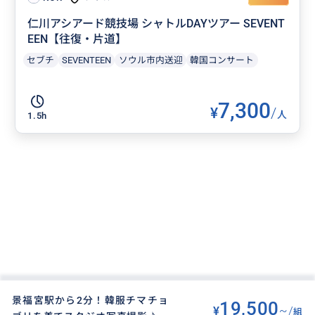
仁川アシアード競技場 シャトルDAYツアー SEVENT
EEN【往復・片道】
セブチ
SEVENTEEN
ソウル市内送迎
韓国コンサート
7,300
¥
/
人
1.5h
景福宮駅から2分！韓服チマチョ
19,500
¥
~/
組