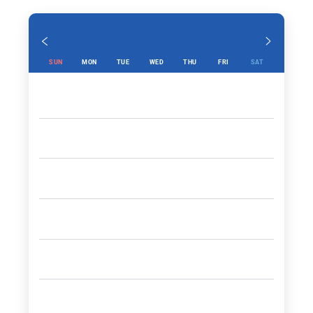
SUN
MON
TUE
WED
THU
FRI
SAT