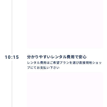
10:15
分かりやすいレンタル費用で安心
レンタル費用はご希望プランを選び直接現地ショッ
プにてお支払い下さい
大人、子供の韓服が揃っているのでご家族での写真撮
影、またはお友達同士の撮影も大歓迎です
おすすめ