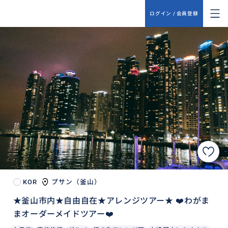
ログイン / 会員登録
KOR
プサン（釜山）
★釜山市内★自由自在★アレンジツアー★ ❤️わがま
まオーダーメイドツアー❤️