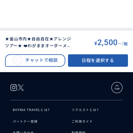
★釜山市内★自由自在★アレンジ
2,500
¥
~/
組
ツアー★ ❤️わがままオーダーメイ
BUYMA TRAVEL
>
プサン（釜山）オプショナルツアー
>
ドツアー❤️
★釜山市内★自由自在★アレンジツアー★ ❤️わがままオーダーメイドツアー
チャットで相談
日程を選択する
❤️
BUYMA TRAVELとは?
リクエストとは?
パートナー登録
ご利用ガイド
お問い合わせ
利用規約