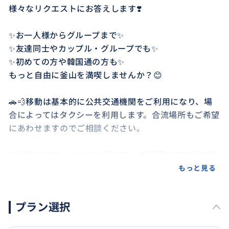
様々なリクエストにお答えします❣️
✨お一人様からグループまで✨
✨友達同士やカップル・グループでも✨
✨初めての方や韓国通の方も✨
もっと自由に釜山を満喫しませんか？😊
🚗💨移動は基本的に公共交通機関をご利用になり、場
合によってはタクシーを利用します。合流場所もご希望
にあわせますのでご相談ください。
🙋‍♀️同伴するガイドは日本歴20年＋韓国歴18年で日本語
も韓国語もネイティブです。長年フリーで韓国語講師、
もっと見る
日韓ガイドや通訳・翻訳をしており、経験を持つベテ
ランがご案内致します。
プラン選択
📬その他ご不明な点やご質問がありましたらいつでも