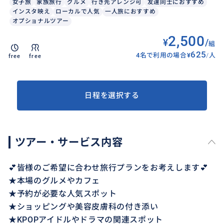
女子旅
家族旅行
グルメ
行き先アレンジ可
友達同士におすすめ
インスタ映え
ローカルで人気
一人旅におすすめ
オプショナルツアー
2,500
¥
/
組
625
4名で利用の場合
¥
/
人
free
free
日程を選択する
ツアー・サービス内容
💕皆様のご希望に合わせ旅行プランをお考えします💕
★本場のグルメやカフェ
★予約が必要な人気スポット
★ショッピングや美容皮膚科の付き添い
★KPOPアイドルやドラマの関連スポット