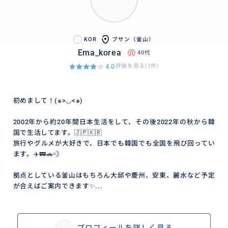
KOR
プサン（釜山）
Ema_korea
40代
4.0
評価を見る(1件)
初めまして！(๑>◡<๑)
2002年から約20年間日本生活をして、その後2022年の秋から韓
国で生活してます。🇯🇵🇰🇷
旅行やグルメが大好きで、日本でも韓国でも全国を飛び回ってい
ます。✈️🚃🚗💨
拠点としている釜山はもちろん大邱や慶州、安東、麗水など予定
が合えばご案内できます✨...