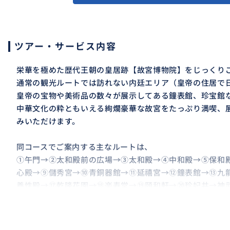
ツアー・サービス内容
栄華を極めた歴代王朝の皇居跡【故宮博物院】をじっくり
通常の観光ルートでは訪れない内廷エリア（皇帝の住居で
皇帝の宝物や美術品の数々が展示してある鐘表館、珍宝館
中華文化の粋ともいえる絢爛豪華な故宮をたっぷり満喫、
みいただけます。
同コースでご案内する主なルートは、
①午門→②太和殿前の広場→③太和殿→④中和殿→⑤保和
心殿→⑨儲秀宮→⑩青銅器館→⑪延禧宮→⑫鐘表館→⑬九
養性殿→⑰乾隆花園→⑱楽寿堂→⑲頤和軒→⑳珍妃井→神
（ご参考：通常の観光ルートは、①→②→③→④→⑤→⑥