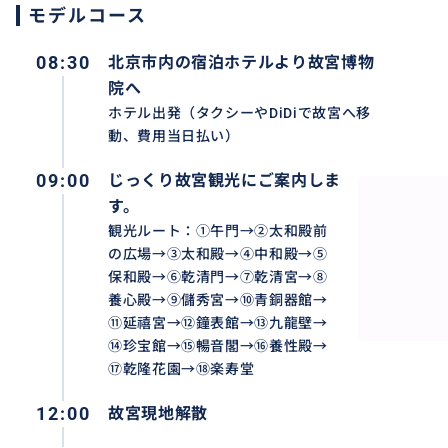
モデルコース
08:30
北京市内の宿泊ホテルより故宮博物
院へ
ホテル出発（タクシーやDiDiで故宮へ移
じっくり故宮観光にご案内します。
動、費用当日払い）
09:00
じっくり故宮観光にご案内しま
す。
おすすめ
観光ルート：①午門→②太和殿前
の広場→③太和殿→④中和殿→⑤
保和殿→⑥乾清門→⑦乾清宮→⑧
養心殿→⑨儲秀宮→⑩青銅器館→
⑪延禧宮→⑫鐘表館→⑬九龍壁→
⑭珍宝館→⑮暢音閣→⑯養性殿→
⑰乾隆花園→⑱楽寿堂
12:00
故宮現地解散