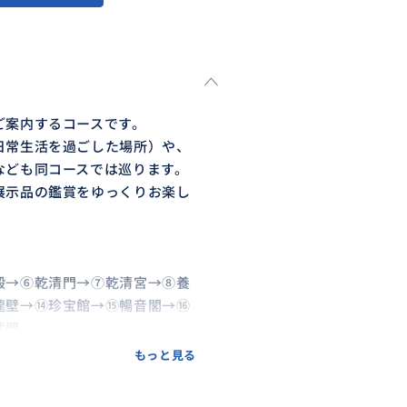
ご案内するコースです。
日常生活を過ごした場所）や、
なども同コースでは巡ります。
展示品の鑑賞をゆっくりお楽し
殿→⑥乾清門→⑦乾清宮→⑧養
龍壁→⑭珍宝館→⑮暢音閣→⑯
武門。
→⑳です）
もっと見る