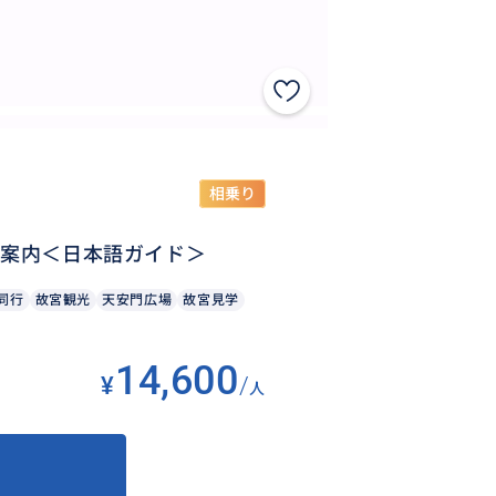
相乗り
ご案内＜日本語ガイド＞
同行
故宮観光
天安門広場
故宮見学
14,600
¥
/
人