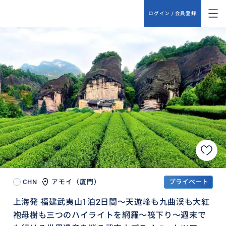
ログイン / 会員登録
CHN
アモイ（厦門）
プライベート
上海発 福建武夷山1泊2日間～天遊峰も九曲渓も大紅
袍母樹も三つのハイライトを網羅～筏下り～週末で