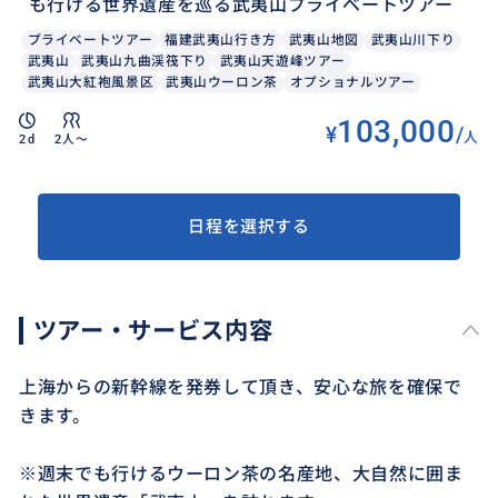
も行ける世界遺産を巡る武夷山プライベートツアー
プライベートツアー
福建武夷山行き方
武夷山地図
武夷山川下り
武夷山
武夷山九曲渓筏下り
武夷山天遊峰ツアー
武夷山大紅袍風景区
武夷山ウーロン茶
オプショナルツアー
103,000
¥
/
人
2d
2人〜
日程を選択する
ツアー・サービス内容
上海からの新幹線を発券して頂き、安心な旅を確保で
きます。
※週末でも行けるウーロン茶の名産地、大自然に囲ま