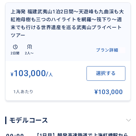
上海発 福建武夷山1泊2日間～天遊峰も九曲渓も大
紅袍母樹も三つのハイライトを網羅～筏下り～週
末でも行ける世界遺産を巡る武夷山プライベート
ツアー
プラン詳細
2日間
2人〜
武夷山（ぶいさん）は福建省にある黄崗山（2158m）
103,000
/
選択する
¥
人
を中心とする山系の総称。山水の名勝として有名で、
黄山、桂林と並び中国人が人生一度は訪れたいとされ
¥103,000
る場所の一つとされる。1999年以降ユネスコの世界遺
1人あたり
産（複合遺産）に登録。武夷山の豊かな自然が織りな
す風景は、まさに水墨画の世界。奇岩と渓流は、中国
南東部随一の風景という意味で「奇秀甲東南」と評さ
モデルコース
れている。烏龍茶の産地としてもよく知られている。
【1日目】朝発高速鉄道で上海虹橋駅から