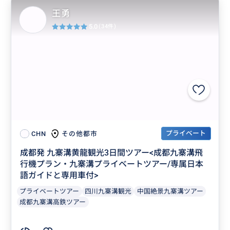
王勇
5.0
(34件)
プライベート
その他都市
CHN
成都発 九寨溝黄龍観光3日間ツアー<成都九寨溝飛
行機プラン・九寨溝プライベートツアー/専属日本
語ガイドと専用車付>
プライベートツアー
四川九寨溝観光
中国絶景九寨溝ツアー
成都九寨溝高鉄ツアー