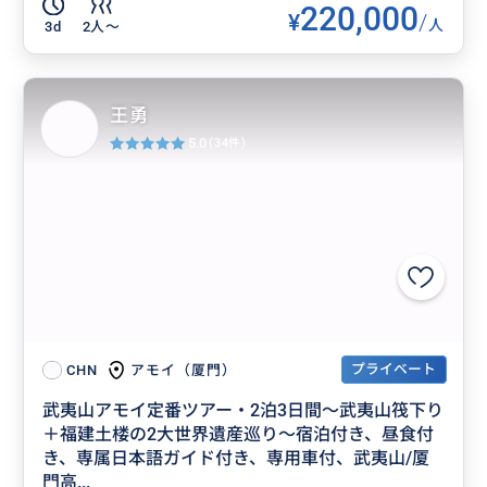
220,000
¥
/
人
3d
2人〜
王勇
5.0
(34件)
プライベート
アモイ（厦門）
CHN
武夷山アモイ定番ツアー・2泊3日間～武夷山筏下り
＋福建土楼の2大世界遺産巡り～宿泊付き、昼食付
き、専属日本語ガイド付き、専用車付、武夷山/厦
門高...