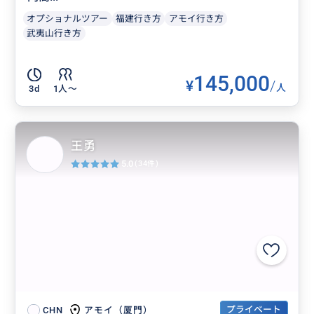
オプショナルツアー
福建行き方
アモイ行き方
武夷山行き方
145,000
¥
/
人
3d
1人〜
王勇
5.0
(34件)
プライベート
アモイ（厦門）
CHN