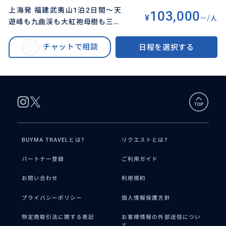
上海発 福建武夷山1泊2日間～天
103,000
¥
~/
人
遊峰も九曲渓も大紅袍母樹も三つ
BUYMA TRAVEL
>
アモイ（厦門）オプショナルツアー
>
のハイライトを網羅～筏下り～週
上海発 福建武夷山1泊2日間～天遊峰も九曲渓も大紅袍母樹も三つのハイライ
末でも行ける世界遺産を巡る武夷
チャットで相談
日程を選択する
トを網羅～筏下り～週末でも行ける世界遺産を巡る武夷山プライベートツア
山プライベートツアー
ー
BUYMA TRAVELとは?
リクエストとは?
パートナー登録
ご利用ガイド
お問い合わせ
利用規約
プライバシーポリシー
個人情報保護方針
特定商取引法に関する表記
お客様情報の外部送信につい
て