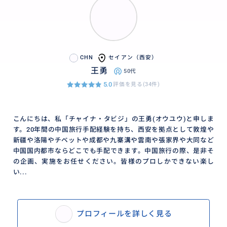
CHN
セイアン（西安）
王勇
50代
5.0
評価を見る(34件)
こんにちは、私「チャイナ・タビジ」の王勇(オウユウ)と申しま
す。20年間の中国旅行手配経験を持ち、西安を拠点として敦煌や
新疆や洛陽やチベットや成都や九寨溝や雲南や張家界や大同など
中国国内都市ならどこでも手配できます。中国旅行の際、是非そ
の企画、実施をお任せください。皆様のプロしかできない楽し
い...
プロフィールを詳しく見る