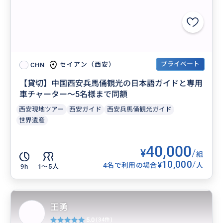
プライベート
セイアン（西安）
CHN
【貸切】中国西安兵馬俑観光の日本語ガイドと専用
車チャーター～5名様まで同額
西安現地ツアー
西安ガイド
西安兵馬俑観光ガイド
世界遺産
40,000
¥
/
組
10,000
/
¥
4名で利用の場合
人
9h
1〜5人
王勇
5.0
(34件)