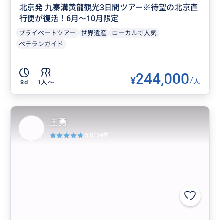
北京発 九寨溝黄龍観光3日間ツアー※待望の北京直
行便が復活！6月～10月限定
プライベートツアー
世界遺産
ローカルで人気
ベテランガイド
244,000
¥
/
人
3d
1人〜
王勇
5.0
(34件)