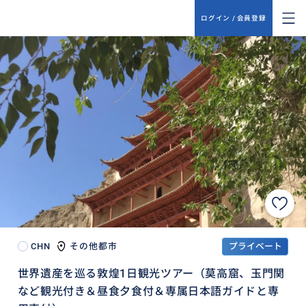
ログイン / 会員登録
CHN
その他都市
プライベート
世界遺産を巡る敦煌1日観光ツアー（莫高窟、玉門関
など観光付き＆昼食夕食付＆専属日本語ガイドと専