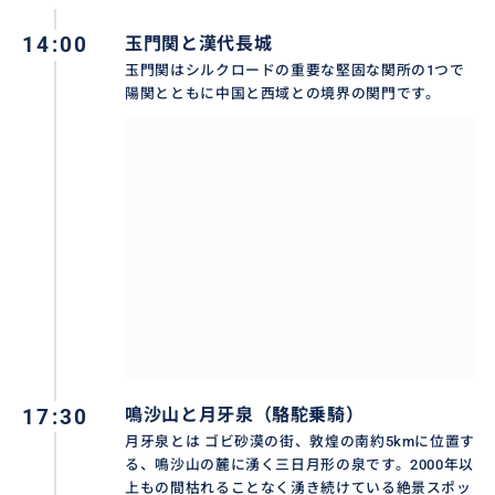
14:00
玉門関と漢代長城
玉門関はシルクロードの重要な堅固な関所の1つで
陽関とともに中国と西域との境界の関門です。
莫高窟は世界ユネスコ文化遺産として中国四大石窟の
一つに数えられます。特に莫高窟の飛天などの壁画が
世界でも有名です。
17:30
鳴沙山と月牙泉（駱駝乗騎）
月牙泉とは ゴビ砂漠の街、敦煌の南約5kmに位置す
る、鳴沙山の麓に湧く三日月形の泉です。2000年以
上もの間枯れることなく湧き続けている絶景スポッ