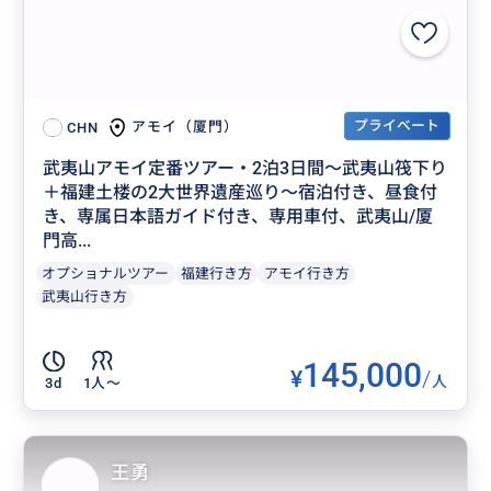
プライベート
アモイ（厦門）
CHN
武夷山アモイ定番ツアー・2泊3日間～武夷山筏下り
＋福建土楼の2大世界遺産巡り～宿泊付き、昼食付
き、専属日本語ガイド付き、専用車付、武夷山/厦
門高...
オプショナルツアー
福建行き方
アモイ行き方
武夷山行き方
145,000
¥
/
人
3d
1人〜
王勇