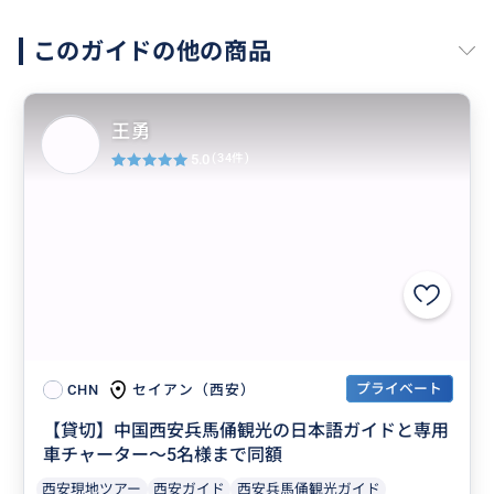
このガイドの他の商品
王勇
5.0
(34件)
プライベート
セイアン（西安）
CHN
【貸切】中国西安兵馬俑観光の日本語ガイドと専用
車チャーター～5名様まで同額
西安現地ツアー
西安ガイド
西安兵馬俑観光ガイド