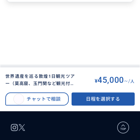
世界遺産を巡る敦煌1日観光ツア
45,000
¥
~/
人
ー（莫高窟、玉門関など観光付き
BUYMA TRAVEL
>
その他都市オプショナルツアー
>
＆昼食夕食付＆専属日本語ガイド
世界遺産を巡る敦煌1日観光ツアー（莫高窟、玉門関など観光付き＆昼食夕食
と専用車付）
チャットで相談
日程を選択する
付＆専属日本語ガイドと専用車付）