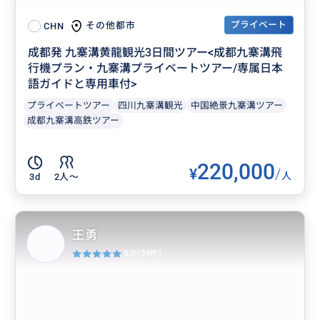
プライベート
その他都市
CHN
成都発 九寨溝黄龍観光3日間ツアー<成都九寨溝飛
行機プラン・九寨溝プライベートツアー/専属日本
語ガイドと専用車付>
プライベートツアー
四川九寨溝観光
中国絶景九寨溝ツアー
成都九寨溝高鉄ツアー
220,000
¥
/
人
3d
2人〜
王勇
5.0
(34件)