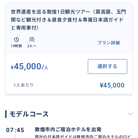
世界遺産を巡る敦煌1日観光ツアー（莫高窟、玉門
関など観光付き＆昼食夕食付＆専属日本語ガイド
鳴沙山（めいさざん ）は敦煌の有名な観光地・月牙泉
と専用車付）
のそばにある砂山で、風が吹くと「砂が鳴く」ような
音を出すことで知られています。
プラン詳細
15時間
2人〜
おすすめ
45,000
/
選択する
¥
人
¥45,000
1人あたり
モデルコース
07:45
敦煌市内ご宿泊ホテルを出発
弊社の日本語ガイドは敦煌市内ご宿泊ホテルのロビ