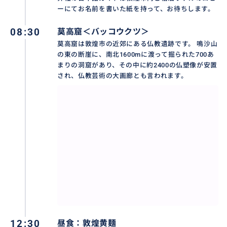
ーにてお名前を書いた紙を持って、お待ちします。
08:30
莫高窟＜バッコウクツ＞
莫高窟は敦煌市の近郊にある仏教遺跡です。 鳴沙山
の東の断崖に、南北1600mに渡って掘られた700あ
漢の武帝時代に設けられた関所、陽関とともに中国と
まりの洞窟があり、その中に約2400の仏塑像が安置
され、仏教芸術の大画廊とも言われます。
西域との境界の関門です。世界遺産に指定されまし
た。
おすすめ
12:30
昼食：敦煌黄麺