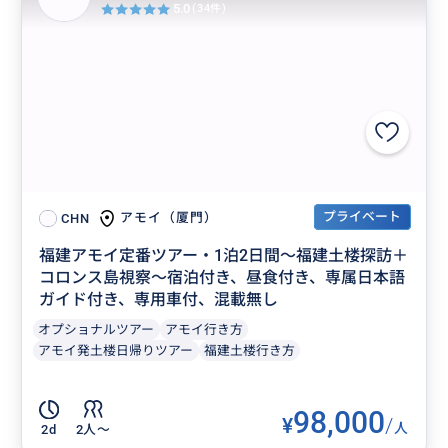
5.0
(34件)
プライベート
アモイ（厦門）
CHN
福建アモイ定番ツアー・1泊2日間～福建土楼探訪＋
コロンス島視察～宿泊付き、昼食付き、専属日本語
ガイド付き、専用車付、混載無し
オプショナルツアー
アモイ行き方
アモイ発土楼日帰りツアー
福建土楼行き方
98,000
¥
/
人
2d
2人〜