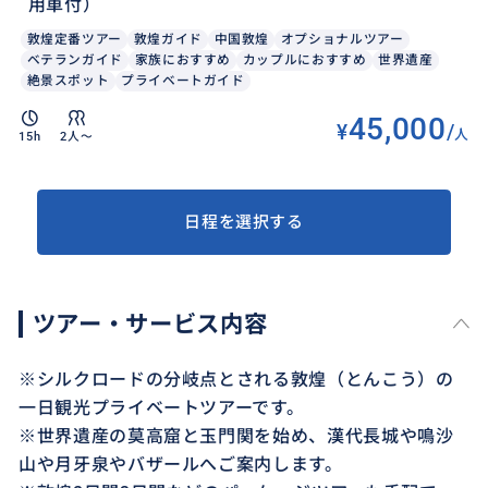
用車付）
敦煌定番ツアー
敦煌ガイド
中国敦煌
オプショナルツアー
ベテランガイド
家族におすすめ
カップルにおすすめ
世界遺産
絶景スポット
プライベートガイド
45,000
¥
/
人
15h
2人〜
日程を選択する
ツアー・サービス内容
※シルクロードの分岐点とされる敦煌（とんこう）の
一日観光プライベートツアーです。
※世界遺産の莫高窟と玉門関を始め、漢代長城や鳴沙
山や月牙泉やバザールへご案内します。