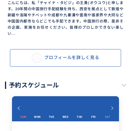
こんにちは、私「チャイナ・タビジ」の王勇(オウユウ)と申しま
す。20年間の中国旅行手配経験を持ち、西安を拠点として敦煌や
新疆や洛陽やチベットや成都や九寨溝や雲南や張家界や大同など
中国国内都市ならどこでも手配できます。中国旅行の際、是非そ
の企画、実施をお任せください。皆様のプロしかできない楽し
い...
プロフィールを詳しく見る
予約スケジュール
SUN
MON
TUE
WED
THU
FRI
SAT