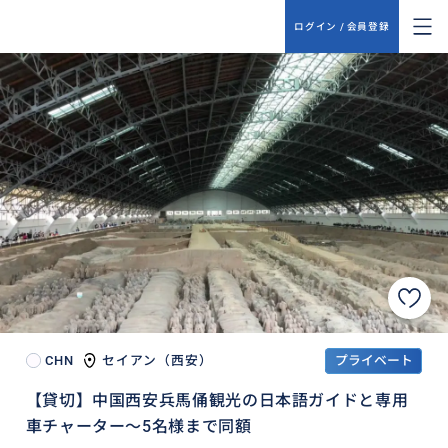
ログイン / 会員登録
CHN
セイアン（西安）
プライベート
【貸切】中国西安兵馬俑観光の日本語ガイドと専用
車チャーター～5名様まで同額