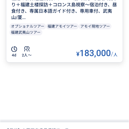
り＋福建土楼探訪＋コロンス島視察～宿泊付き、昼
食付き、専属日本語ガイド付き、専用車付、武夷
山/厦...
オプショナルツアー
福建アモイツアー
アモイ現地ツアー
福建武夷山ツアー
183,000
¥
/
人
4d
2人〜