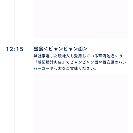
12:15
昼食＜ビャンビャン面＞
弊社厳選した現地人も愛用している華清池近くの
『趙記腊汁肉店』でビャンビャン面や西安風のハン
バーガーや心太をご賞味ください。