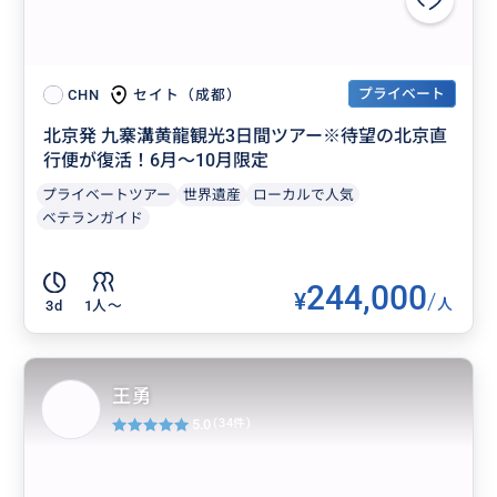
プライベート
セイト（成都）
CHN
北京発 九寨溝黄龍観光3日間ツアー※待望の北京直
行便が復活！6月～10月限定
プライベートツアー
世界遺産
ローカルで人気
ベテランガイド
244,000
¥
/
人
3d
1人〜
王勇
5.0
(34件)