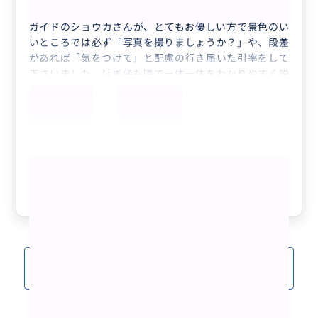
ガイドのショウカさんが、とてもお優しい方で景色のい
いところでは必ず「写真を撮りましょうか？」や、段差
があれば「気をつけて」と配慮の行き届いた引率をして
下さいました。兵馬俑も隣で一体一体をわかりやすく説
明してくれたり、お昼ご飯もこちらのツアーオススメの
地元の方に人気のレストランでオーダーの仕方やフリー
でいただける付け合わせの取り方など困る前に全て先に
教えてもらえたので、ゆっくりとお食事できました。大
唐不夜城でも色々ありがとうございました。
もっと見る
参考になった
1
クチコミをもっと見る(15)