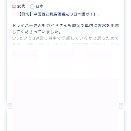
20代
日本
【貸切】中国西安兵馬俑観光の日本語ガイド...
ドライバーさんもガイドさんも親切で車内にお水を用意
してくださっていました。
5/5というGW真っ只中で混雑しているかと思ったので
すが、予定より早く回ることができて自力で行くよりか
なりスムーズでした。また、観光地の説明も分かりやす
く1人では気づくことができなかった場所にも着眼でき
て楽しかったです。ありがとうございました。
もっと見る
参考になった
0
大変楽しい旅をありがとうございま
5.0
した。