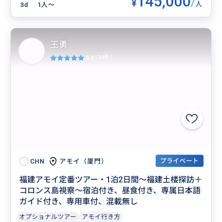
145,000
¥
/
人
3d
1人〜
王勇
5.0
(34件)
プライベート
アモイ（厦門）
CHN
福建アモイ定番ツアー・1泊2日間～福建土楼探訪＋
コロンス島視察～宿泊付き、昼食付き、専属日本語
ガイド付き、専用車付、混載無し
オプショナルツアー
アモイ行き方