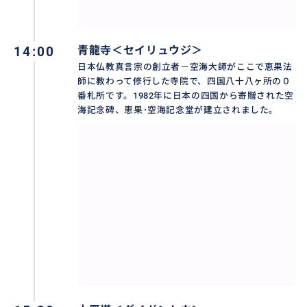
14:00
青龍寺＜セイリュウジ＞
日本仏教真言宗の創立者－空海大師がここで恵果法
師に教わって修行した寺院で、四国八十八ヶ所の０
番札所です。1982年に日本の四国から寄贈された空
海記念碑、恵果･空海記念堂が建立されました。