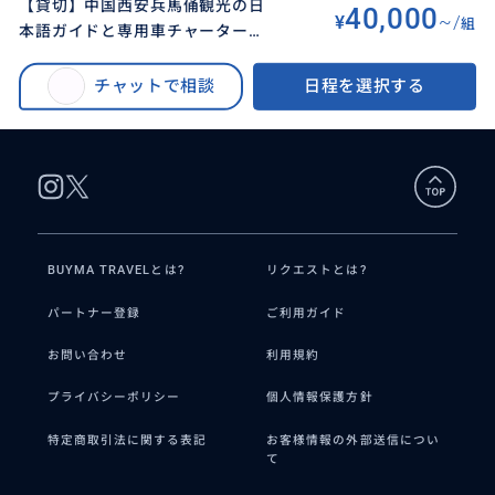
【貸切】中国西安兵馬俑観光の日
40,000
¥
~/
組
本語ガイドと専用車チャーター～
BUYMA TRAVEL
>
セイアン（西安）オプショナルツアー
>
5名様まで同額
【貸切】中国西安兵馬俑観光の日本語ガイドと専用車チャーター～5名様まで
チャットで相談
日程を選択する
同額
BUYMA TRAVELとは?
リクエストとは?
パートナー登録
ご利用ガイド
お問い合わせ
利用規約
プライバシーポリシー
個人情報保護方針
特定商取引法に関する表記
お客様情報の外部送信につい
て