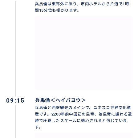
兵馬俑は東郊外にあり、市内ホテルから片道で1時
おすすめ
間15分位も掛かります。
09:15
兵馬俑＜ヘイバヨウ＞
兵馬俑と西安観光のメインで、ユネスコ世界文化遺
産です。2200年前中国初の皇帝、始皇帝に纏わる遺
跡で圧巻したスケールに感心されると信じていま
兵馬俑は西安市内より50キロも離れる東郊外にあり、
す。
弊社厳選した清潔で安全運転の専用車とドライバで、