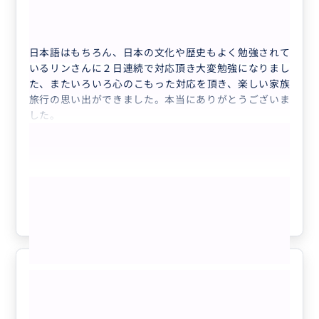
50代
日本
【貸切】中国西安兵馬俑観光の日本語ガイド...
日本語はもちろん、日本の文化や歴史もよく勉強されて
いるリンさんに２日連続で対応頂き大変勉強になりまし
た、またいろいろ心のこもった対応を頂き、楽しい家族
旅行の思い出ができました。本当にありがとうございま
した。
もっと見る
参考になった
0
西安をより深く味わいました
5.0
50代
日本