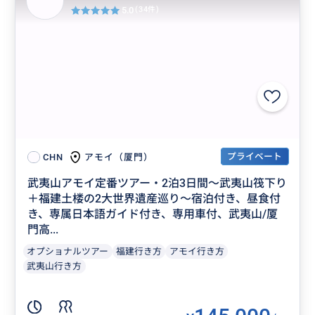
5.0
(34件)
プライベート
アモイ（厦門）
CHN
武夷山アモイ定番ツアー・2泊3日間～武夷山筏下り
＋福建土楼の2大世界遺産巡り～宿泊付き、昼食付
き、専属日本語ガイド付き、専用車付、武夷山/厦
門高...
オプショナルツアー
福建行き方
アモイ行き方
武夷山行き方