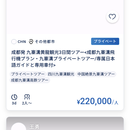
プライベート
その他都市
CHN
成都発 九寨溝黄龍観光3日間ツアー<成都九寨溝飛
行機プラン・九寨溝プライベートツアー/専属日本
語ガイドと専用車付>
プライベートツアー
四川九寨溝観光
中国絶景九寨溝ツアー
成都九寨溝高鉄ツアー
220,000
¥
/
人
3d
2人〜
王勇