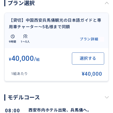
プラン選択
【貸切】中国西安兵馬俑観光の日本語ガイドと専
用車チャーター～5名様まで同額
プラン詳細
9時間
1〜5人
40,000
/
選択する
¥
組
¥40,000
1組あたり
西安は歴史に溢れる街で文化、文物の知識豊富な専属
ガイドの説明に耳を傾け１３代王朝の都にふれる旅を
モデルコース
お楽しみ下さい。
08:00
西安市内ホテル出発、兵馬俑へ。