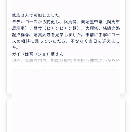
【貸切】中国西安兵馬俑観光の日本語ガイド...
家族３人で参加しました。
モデルコースから変更し、兵馬俑、秦始皇帝陵（銅馬車
展示室）、昼食（ビャンビャン麺）、大雁塔、絲繡之路
起点群像、清真大寺を見学しました。事前に丁寧にコー
スの相談に乗っていただき、不安なく当日を迎えまし
た。
ガイドは胥（ショ）華さん
穏やかな語り口で、知識が豊富で説明も非常にわかりや
すかったです。ガイドブックや本では得られないお話を
もっと見る
たくさん伺うことができました。
ベストスポットでの写真撮影やお買物の相談、その他常
参考になった
0
に細やかな気配りをしてくださる素晴らしいガイドさん
でした。
ドライバーは丁さん
しっかりとした運転をするとても感じの良い方で、安心
して身を預けることができました。
至れり尽くせりのツアーでした。
5.0
おかげさまでとても楽しい一日となりました。本当にあ
50代
日本
りがとうございました。
【貸切】中国西安兵馬俑観光の日本語ガイド...