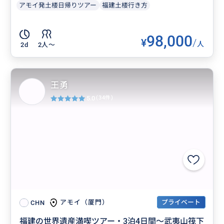
アモイ発土楼日帰りツアー
福建土楼行き方
98,000
¥
/
人
2d
2人〜
王勇
5.0
(34件)
プライベート
アモイ（厦門）
CHN
福建の世界遺産満喫ツアー・3泊4日間～武夷山筏下