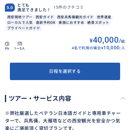
とても
15件のクチコミ
5.0
満足できました！
西安現地ツアー
西安ガイド
西安兵馬俑観光ガイド
世界遺産
ローカルで人気
直前予約OK
家族におすすめ
絶景スポット
プライベートガイド
40,000
¥
/
組
10,000
4名で利用の場合
¥
/
人
9h
1〜5人
日程を選択する
ツアー・サービス内容
※弊社厳選したベテラン日本語ガイドと専用車チャー
ターで、兵馬俑、大雁塔などの西安観光を安全かつ気
楽にご堪能頂く貸切プランです。