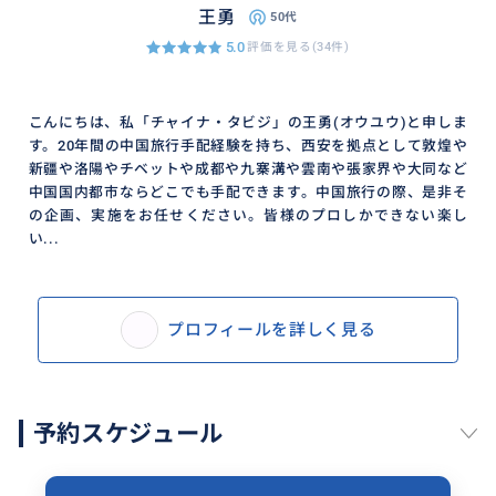
王勇
50代
5.0
評価を見る(34件)
こんにちは、私「チャイナ・タビジ」の王勇(オウユウ)と申しま
す。20年間の中国旅行手配経験を持ち、西安を拠点として敦煌や
新疆や洛陽やチベットや成都や九寨溝や雲南や張家界や大同など
中国国内都市ならどこでも手配できます。中国旅行の際、是非そ
の企画、実施をお任せください。皆様のプロしかできない楽し
い...
プロフィールを詳しく見る
予約スケジュール