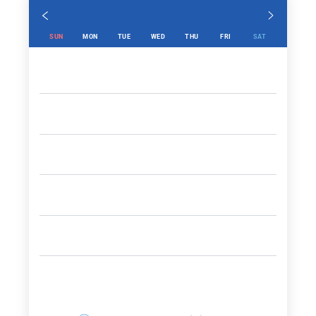
SUN
MON
TUE
WED
THU
FRI
SAT