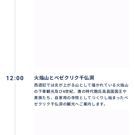
12:00
火焔山とベゼクリク千仏洞
西遊記では炎が上がる山として描かれている火焔山
の下車観光及び6世紀、唐の時代麴氏高昌国国王や
貴族たち、自家用の寺院としてつくりし始まったベ
ゼクリク千仏洞の観光へご案内します。