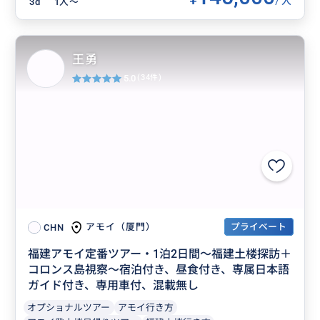
人
3d
1人〜
王勇
5.0
(34件)
プライベート
アモイ（厦門）
CHN
福建アモイ定番ツアー・1泊2日間～福建土楼探訪＋
コロンス島視察～宿泊付き、昼食付き、専属日本語
ガイド付き、専用車付、混載無し
オプショナルツアー
アモイ行き方