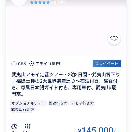
5.0
(34件)
プライベート
アモイ（厦門）
CHN
武夷山アモイ定番ツアー・2泊3日間～武夷山筏下り
＋福建土楼の2大世界遺産巡り～宿泊付き、昼食付
き、専属日本語ガイド付き、専用車付、武夷山/厦
門高...
オプショナルツアー
福建行き方
アモイ行き方
武夷山行き方
145,000
¥
/