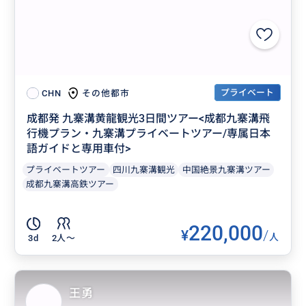
プライベート
その他都市
CHN
成都発 九寨溝黄龍観光3日間ツアー<成都九寨溝飛
行機プラン・九寨溝プライベートツアー/専属日本
語ガイドと専用車付>
プライベートツアー
四川九寨溝観光
中国絶景九寨溝ツアー
成都九寨溝高鉄ツアー
220,000
¥
/
人
3d
2人〜
王勇