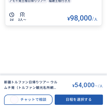
アモイ発土楼日帰りツアー
福建土楼行き方
98,000
¥
/
人
2d
2人〜
新疆トルファン日帰りツアー ウル
54,000
¥
~/
人
ムチ発（トルファン観光名所網羅
BUYMA TRAVEL
>
その他都市オプショナルツアー
>
＆日本語ガイドと車の貸切チャー
新疆トルファン日帰りツアー ウルムチ発（トルファン観光名所網羅＆日本語
ター/昼食付）
チャットで相談
日程を選択する
ガイドと車の貸切チャーター/昼食付）