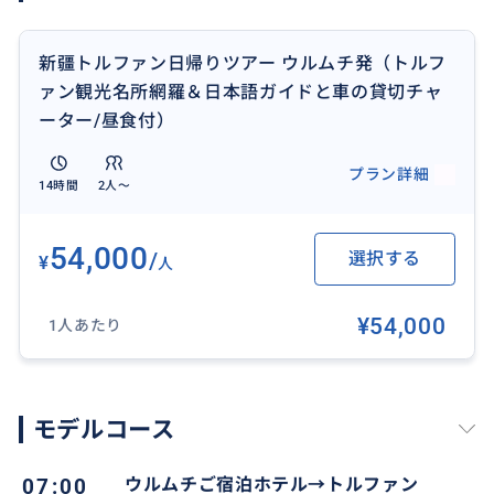
新疆トルファン日帰りツアー ウルムチ発（トルフ
ァン観光名所網羅＆日本語ガイドと車の貸切チャ
ーター/昼食付）
プラン詳細
14時間
2人〜
トルファン（吐魯藩）はかつてシルクロードの要所と
して栄えたオアシスの町で、高昌古城や交河古城など
54,000
/
選択する
¥
人
様々な遺跡が点在しています。映画『西遊記』のロケ
地として、灼熱の火焔山を実感してみます。超盆地気候
¥54,000
で夏の最高気温は毎日40℃を超える酷暑ですが、世界
1人あたり
でも有数な葡萄の名産地となっています。是非トルファ
ンの数々の魅力をご堪能頂きます。
モデルコース
07:00
ウルムチご宿泊ホテル→トルファン