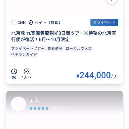
プライベート
セイト（成都）
CHN
北京発 九寨溝黄龍観光3日間ツアー※待望の北京直
行便が復活！6月～10月限定
プライベートツアー
世界遺産
ローカルで人気
ベテランガイド
244,000
¥
/
人
3d
1人〜
王勇
5.0
(34件)