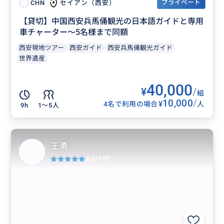
プライベート
セイアン（西安）
CHN
【貸切】中国西安兵馬俑観光の日本語ガイドと専用
車チャーター～5名様まで同額
西安現地ツアー
西安ガイド
西安兵馬俑観光ガイド
世界遺産
40,000
¥
/
組
10,000
/
¥
4名で利用の場合
人
9h
1〜5人
王勇
5.0
(34件)