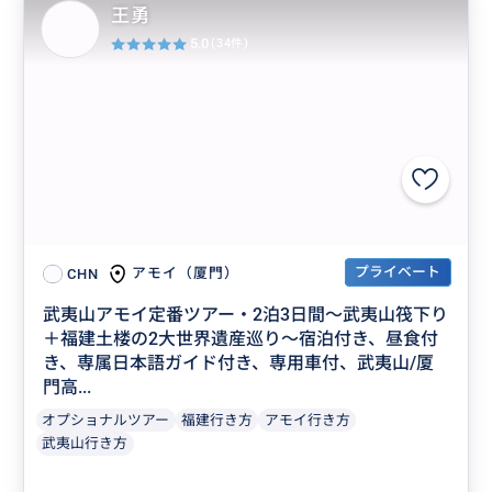
王勇
5.0
(34件)
プライベート
アモイ（厦門）
CHN
武夷山アモイ定番ツアー・2泊3日間～武夷山筏下り
＋福建土楼の2大世界遺産巡り～宿泊付き、昼食付
き、専属日本語ガイド付き、専用車付、武夷山/厦
門高...
オプショナルツアー
福建行き方
アモイ行き方
武夷山行き方