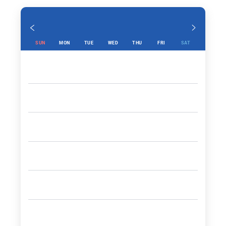
SUN
MON
TUE
WED
THU
FRI
SAT