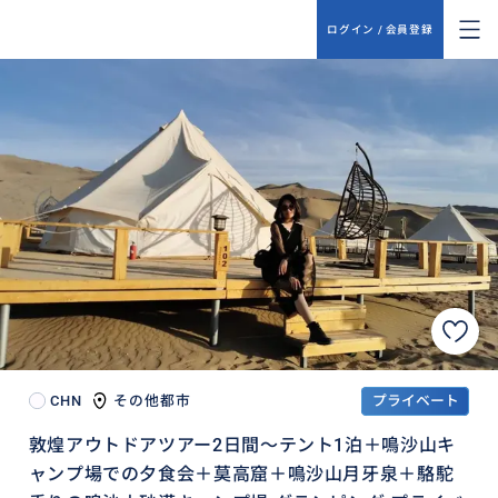
ログイン / 会員登録
CHN
その他都市
プライベート
敦煌アウトドアツアー2日間～テント1泊＋鳴沙山キ
ャンプ場での夕食会＋莫高窟＋鳴沙山月牙泉＋駱駝