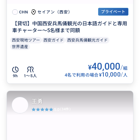
プライベート
セイアン（西安）
CHN
【貸切】中国西安兵馬俑観光の日本語ガイドと専用
車チャーター～5名様まで同額
西安現地ツアー
西安ガイド
西安兵馬俑観光ガイド
世界遺産
40,000
¥
/
組
10,000
/
¥
4名で利用の場合
人
9h
1〜5人
王勇
5.0
(34件)