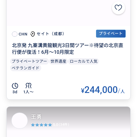
プライベート
セイト（成都）
CHN
北京発 九寨溝黄龍観光3日間ツアー※待望の北京直
行便が復活！6月～10月限定
プライベートツアー
世界遺産
ローカルで人気
ベテランガイド
244,000
¥
/
人
3d
1人〜
王勇
5.0
(34件)