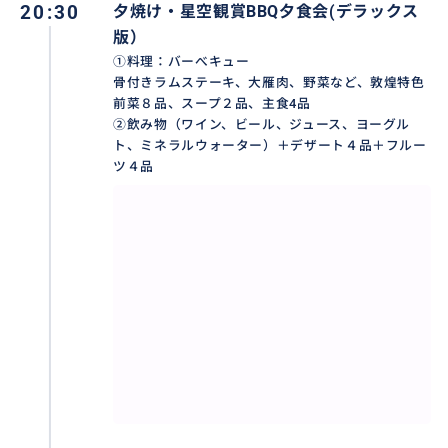
20:30
夕焼け・星空観賞BBQ夕食会(デラックス
版）
①料理：バーべキュー
骨付きラムステーキ、大雁肉、野菜など、敦煌特色
前菜８品、スープ２品、主食4品
②飲み物（ワイン、ビール、ジュース、ヨーグル
ト、ミネラルウォーター）＋デザート４品＋フルー
ツ４品