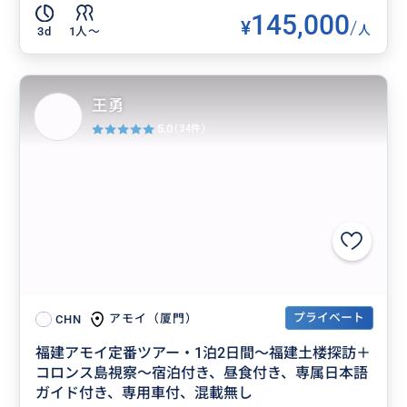
145,000
¥
/
人
3d
1人〜
王勇
5.0
(34件)
プライベート
アモイ（厦門）
CHN
福建アモイ定番ツアー・1泊2日間～福建土楼探訪＋
コロンス島視察～宿泊付き、昼食付き、専属日本語
ガイド付き、専用車付、混載無し