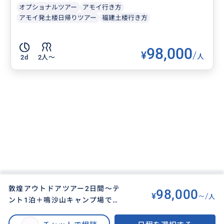
オプショナルツアー
アモイ行き方
アモイ発土楼日帰りツアー
福建土楼行き方
98,000
¥
/
人
2d
2人〜
敦煌アウトドアツアー2日間～テ
98,000
¥
~/
人
ント1泊＋鳴沙山キャンプ場での
BUYMA TRAVEL
>
その他都市オプショナルツアー
>
夕食会＋莫高窟＋鳴沙山月牙泉＋
敦煌アウトドアツアー2日間～テント1泊＋鳴沙山キャンプ場での夕食会＋莫
駱駝乗りの鳴沙山砂漠キャンプ場