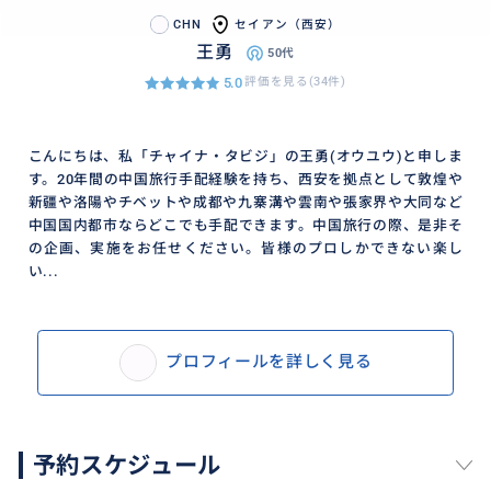
CHN
セイアン（西安）
王勇
50代
5.0
評価を見る(34件)
こんにちは、私「チャイナ・タビジ」の王勇(オウユウ)と申しま
す。20年間の中国旅行手配経験を持ち、西安を拠点として敦煌や
新疆や洛陽やチベットや成都や九寨溝や雲南や張家界や大同など
中国国内都市ならどこでも手配できます。中国旅行の際、是非そ
の企画、実施をお任せください。皆様のプロしかできない楽し
い...
プロフィールを詳しく見る
予約スケジュール