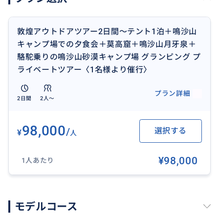
敦煌アウトドアツアー2日間～テント1泊＋鳴沙山
キャンプ場での夕食会＋莫高窟＋鳴沙山月牙泉＋
駱駝乗りの鳴沙山砂漠キャンプ場 グランピング プ
ライベートツアー〈1名様より催行〉
厳選した鳴沙山麓にあるキャンプ場「印象千尋」。水
プラン詳細
洗トイレもシャワーもある。四輪駆動車の砂漠ドライ
2日間
2人〜
ブもサンドバギーも砂滑りも楽しめる。鳴沙山麓でBB
Qの夕焼け・星空観賞夕食会及びキャンプ場で朝食を食
98,000
/
選択する
¥
人
べながら朝日を鑑賞することはグランピングの醍醐味
である。
¥98,000
1人あたり
おすすめ
モデルコース