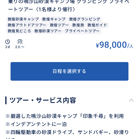
乗りの鳴沙山砂漠キャンプ場 グランピング プライベ
ートツアー〈1名様より催行〉
敦煌砂漠キャンプ
敦煌キャンプ
敦煌グランピング
敦煌アウトドアツアー
敦煌ツアー
敦煌旅
敦煌ガイド
敦煌見どころ
敦煌砂漠ツアー
プライベートツアー
98,000
¥
/
人
2d
2人〜
日程を選択する
ツアー・サービス内容
※厳選した鳴沙山砂漠キャンプ「印象千尋」を利用
※インデアンテントに一泊
※四輪駆動車の砂漠ドライブ、サンドバギー、砂滑り