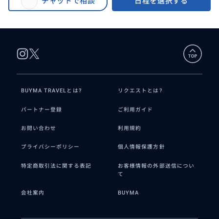
チャットで相談
日程を選択する
高窟＋鳴沙山月牙泉＋駱駝乗りの鳴沙山砂漠キャンプ場 グランピング プライ
グランピング プライベートツアー
ベートツアー〈1名様より催行〉
〈1名様より催行〉
BUYMA TRAVELとは?
リクエストとは?
パートナー登録
ご利用ガイド
お問い合わせ
利用規約
プライバシーポリシー
個人情報保護方針
特定商取引法に関する表記
お客様情報の外部送信につい
て
会社案内
BUYMA