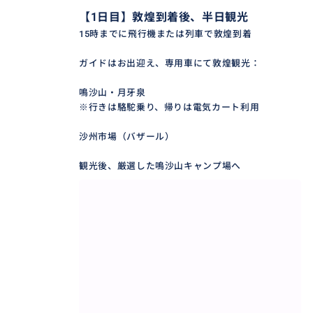
【1日目】敦煌到着後、半日観光
15時までに飛行機または列車で敦煌到着
ガイドはお出迎え、専用車にて敦煌観光：
鳴沙山・月牙泉
※行きは駱駝乗り、帰りは電気カート利用
沙州市場（バザール）
観光後、厳選した鳴沙山キャンプ場へ
4世紀から約千年間、元の時代に至るまで彫り続けられ
た。大小492の石窟に彩色塑像と壁画が保存されてお
り、仏教美術として世界最大の規模を誇る。1900年に
敦煌文書が発見されたことでも有名。1987年にユネス
コの世界遺産（文化遺産）に登録された。大同の雲崗
石窟、洛陽の龍門石窟とともに中国三大石窟のひとつ