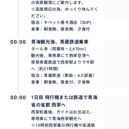
の夜景観賞にご案内します。
※高度順応の為、ゆっくり休んでく
ポタラ宮（布達拉宮＆ぽたらきゅう）、中国 チベット ラ
ださい。
宿泊：チベット唐卡酒店（SUP)
高が3700ｍで、チベット仏教の最高位「ダライ・ラマ」の
食事：朝食無、昼食無、夕食付
ての世界でも最大級の宮殿です。1994年に世界遺産に登
です。
00:00
青海観光後、青蔵鉄道乗車
タール寺（塔爾寺・2,670ｍ）
観光後、専用車にて西寧空港へ
夜発青蔵鉄道で西寧駅よりラサ駅
へ（約21時間）
宿泊：青蔵鉄道（軟臥・4人部屋）
食事：朝食無、昼食付、夕食無
00:00
1日目 飛行機または鉄道で青海
省の省都 西寧へ
西寧到着後、ガイドはお出迎え、
専用車にて青海西寧観光へ
※13時前西寧着の飛行機や高速鉄