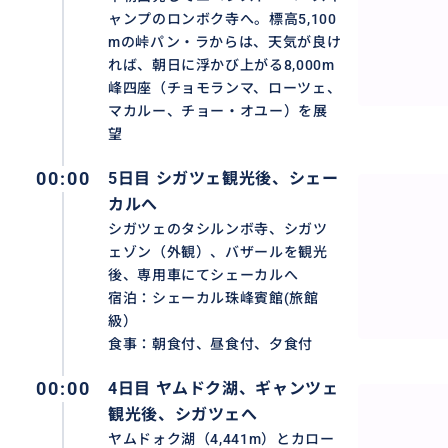
ャンプのロンボク寺へ。標高5,100
mの峠パン・ラからは、天気が良け
れば、朝日に浮かび上がる8,000m
峰四座（チョモランマ、ローツェ、
マカルー、チョー・オユー）を展
望
00:00
5日目 シガツェ観光後、シェー
カルへ
シガツェのタシルンボ寺、シガツ
ェゾン（外観）、バザールを観光
チベット語で「トルコ石の湖」という意味を持つヤムドク湖
後、専用車にてシェーカルへ
ルあり、琵琶湖よりやや小さくて光の具合によってきらき
宿泊：シェーカル珠峰賓館(旅館
湖です。ヤムドク湖は、ナムツォ湖とマナサロワール湖と
級）
われて、チベット旅行の見逃さない観光名所です。
食事：朝食付、昼食付、夕食付
00:00
4日目 ヤムドク湖、ギャンツェ
おすすめ
観光後、シガツェへ
ヤムドォク湖（4,441m）とカロー