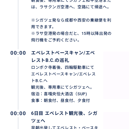
朝食後、専用車にてシガツェ和平空港また
は、ラサクンガ空港へ、空路にて帰途へ。
エベレストB.C.は、世界最高峰エベレスト/チョモランマ
す。海拔約5,300メートルに位置し、登山者たちはここか
※シガツェ発なら成都や西安の乗継便を利
す。周囲は雄大な雪山や氷河に囲まれ、壮観な自然景色を
用できます。
※ラサ空港発の場合だと、15時以降出発の
飛行機をご予約ください。
おすすめ
00:00
エベレストベースキャン/エベ
レストB.C.の巡礼
ロンボク寺着後、四輪駆動車にて
エベレストベースキャン/エベレス
トB.C.へ
観光後、専用車にてシガツェへ。
宿泊：喜嘎央恰大酒店（SUP)
食事：朝食付、昼食付、夕食付
00:00
6日目 エベレスト観光後、シガ
ツェへ
早朝出発してエベレスト・ペースキ