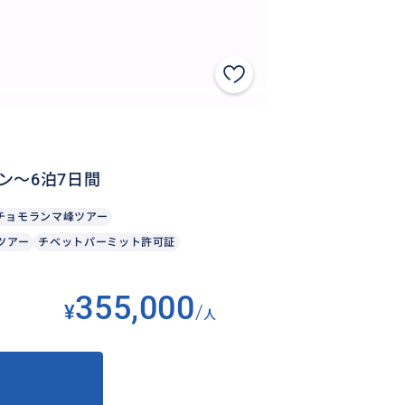
ン～6泊7日間
チョモランマ峰ツアー
ツアー
チベットパーミット許可証
355,000
¥
/
人