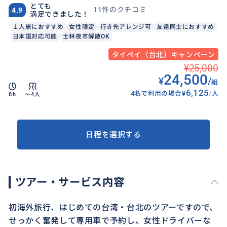
とても
11件のクチコミ
4.9
満足できました！
１人旅におすすめ
女性限定
行き先アレンジ可
友達同士におすすめ
日本語対応可能
士林夜市解散OK
タイペイ（台北）キャンペーン
¥25,000
24,500
¥
/
組
6,125
4名で利用の場合
¥
/
人
8h
〜4人
日程を選択する
ツアー・サービス内容
初海外旅行、はじめての台湾・台北のツアーですので、
せっかく奮発して専用車で予約し、女性ドライバーな