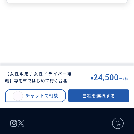
【女性限定♪女性ドライバー確
24,500
¥
~/
組
約】専用車ではじめて行く台北★
BUYMA TRAVEL
>
タイペイ（台北）オプショナルツアー
>
充実の8時間│士林夜市解散OK
【女性限定♪女性ドライバー確約】専用車ではじめて行く台北★充実の8時間
チャットで相談
日程を選択する
│士林夜市解散OK