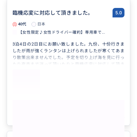
臨機応変に対応して頂きました。
5.0
40代
日本
【女性限定♪女性ドライバー確約】専用車で...
3泊4日の2日目にお願い致しました。九份、十份行きま
したが雨が強くランタンは上げられましたが寒くてあま
り散策出来ませんでした。予定を切り上げ海を見に行っ
たり夜市まで送って頂いたりと臨機応変に対応して頂き
ました。また教えて頂いた朝食食べに行きましたがとて
も美味しかったです！
もっと見る
参考になった
4