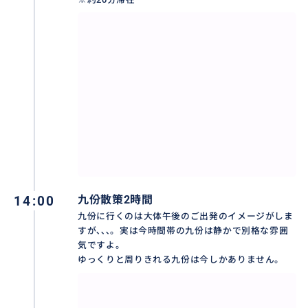
専用車で友達とシェアすれば、安い！海外旅行でも節
約できます。
14:00
九份散策2時間
おすすめ
九份に行くのは大体午後のご出発のイメージがしま
すが､､､。実は今時間帯の九份は静かで別格な雰囲
気ですよ。
ゆっくりと周りきれる九份は今しかありません。