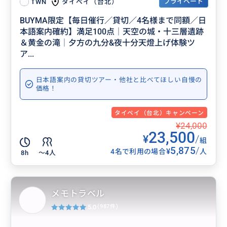
プライベート
タイペイ（台北）
TWN
BUYMA限定【毎日催行／貸切／4名様まで同額／日
本語案内確約】満足100点│天空の城・十三層遺跡
＆黄金の滝│夕方の九分&夜十分天燈上げ体験ツ
ア...
日本語案内の貸切ツアー・他社と比べてほしい自慢の
価格！
タイペイ（台北）キャンペーン
¥24,000
23,500
¥
/
組
5,875
/
¥
4名で利用の場合
人
8h
〜4人
メモトラベル
5.0
(987件)