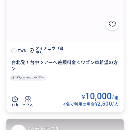
タイチュウ（台
TWN
中）
台北発！台中ツアーへ差額料金＜ワゴン車希望の方
＞
オプショナルツアー
10,000
¥
/
組
2,500
/
¥
4名で利用の場合
人
11h
〜7人
メモトラベル