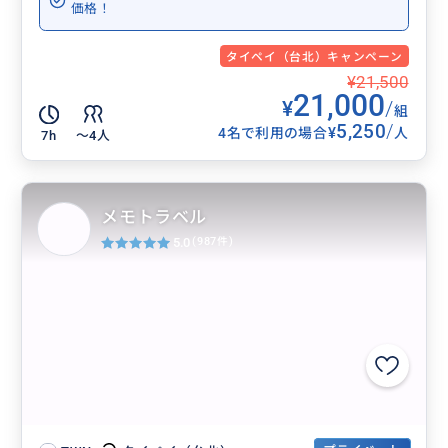
価格！
タイペイ（台北）キャンペーン
¥21,500
21,000
¥
/
組
5,250
/
¥
4名で利用の場合
人
7h
〜4人
メモトラベル
5.0
(987件)