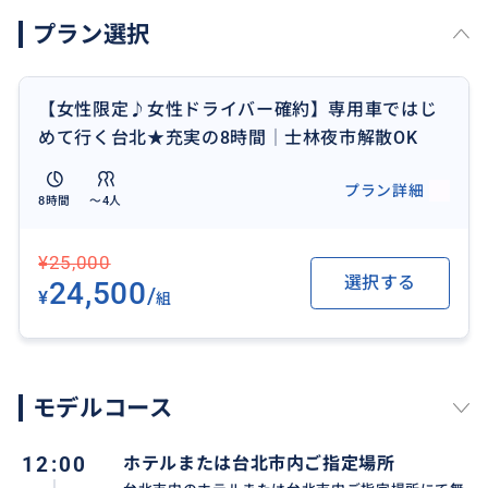
★モデルコース以外も、ご希望のスポットをいただけ
プラン選択
れば、アレンジ可能です。
【女性限定♪女性ドライバー確約】専用車ではじ
～～～お気軽にお問い合わせください。～～～
めて行く台北★充実の8時間│士林夜市解散OK
プラン詳細
8時間
〜4人
おすすめ
¥25,000
選択する
24,500
/
¥
組
モデルコース
12:00
ホテルまたは台北市内ご指定場所