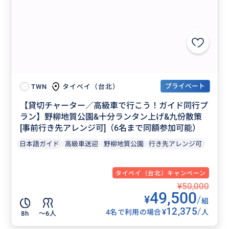
プライベート
タイペイ（台北）
TWN
【貸切チャーター／高級車で行こう！ガイド同行プ
ラン】野柳地質公園&十分ランタン上げ&九份散策
[事前行き先アレンジ可]（6名まで同額参加可能）
日本語ガイド
高級車送迎
野柳地質公園
行き先アレンジ可
タイペイ（台北）キャンペーン
¥50,000
49,500
¥
/
組
12,375
/
¥
4名で利用の場合
人
8h
〜6人