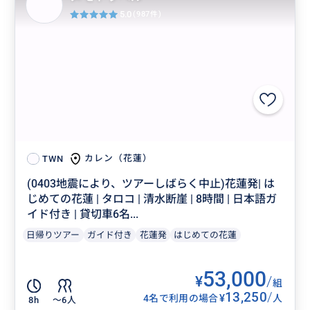
5.0
(987件)
カレン（花蓮）
TWN
(0403地震により、ツアーしばらく中止)花蓮発| は
じめての花蓮 | タロコ | 清水断崖 | 8時間 | 日本語ガ
イド付き | 貸切車6名...
日帰りツアー
ガイド付き
花蓮発
はじめての花蓮
53,000
¥
/
組
13,250
/
¥
4名で利用の場合
人
8h
〜6人