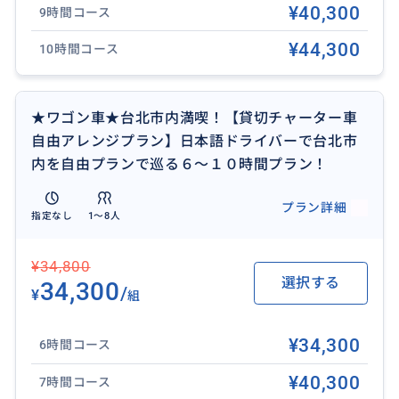
¥40,300
9時間コース
各スポットでのドライバーの同行はありません。車内
¥44,300
10時間コース
での情報連絡、ご案内をさせて頂きますことご了承下
さいませ。
★ワゴン車★台北市内満喫！【貸切チャーター車
是非、迷われたらまず御相談から可能ですからお気軽
自由アレンジプラン】日本語ドライバーで台北市
にお問合せ下さいませ。
内を自由プランで巡る６〜１０時間プラン！
催行中はお客様のご質問やご希望、ご相談など現地在
プラン詳細
住ならではの日本語ドライバーが丁寧にお答え対応し
指定なし
1〜8人
て旅のお手伝いをします。
¥34,800
選択する
34,300
お迎え場所や下車場所も可能な範囲内(台北市内限定)で
/
¥
組
ご希望の場所で可能です。
郊外(空港含む)の場合は、別途郊外料金が掛かります。
¥34,300
6時間コース
¥40,300
7時間コース