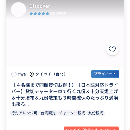
Discover
5.0
(435件)
プライベート
タイペイ（台北）
TWN
【４名様まで同額貸切お得！】【日本語対応ドライ
バー】貸切チャーター車で行く九份＆十分天燈上げ
＆十分瀑布＆九份散策も３時間確保のたっぷり満喫
出来る...
行先アレンジ可
台湾観光
チャーター観光
九份観光
タイペイ（台北）キャンペーン