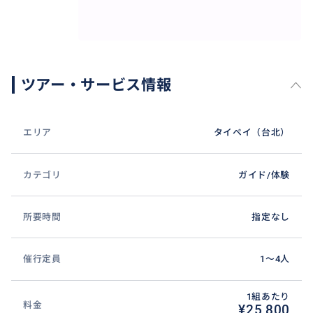
ツアー・サービス情報
お客様専用チャーター車で台北市内を自由自在にお客
様のペースで巡れます。安心・安全な観光のご案内はも
エリア
タイペイ（台北）
ちろん、天候やご体調などに合わせて行程や乗車・ピ
ックアップ・下車場所などもアレンジして差し上げま
す。
カテゴリ
ガイド/体験
行程などは申込前後でお問い合わせやコメント欄でい
つでも可能です。
所要時間
指定なし
催行定員
1〜4人
1組あたり
料金
¥25,800