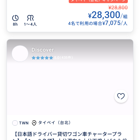
¥28,800
28,300
¥
/
組
7,075
/
¥
4名で利用の場合
人
8h
1〜4人
Discover
5.0
(435件)
タイペイ（台北）
TWN
【日本語ドライバー貸切ワゴン車チャータープラ