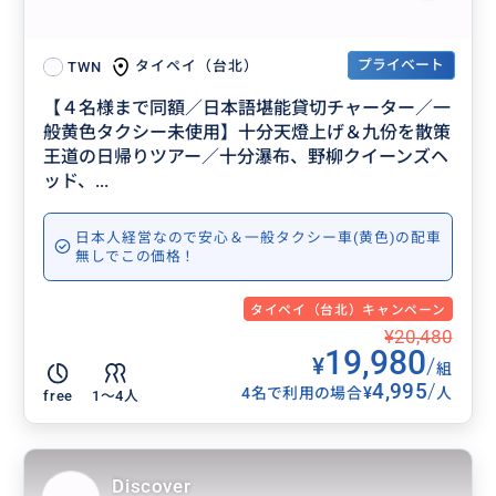
プライベート
タイペイ（台北）
TWN
【４名様まで同額／日本語堪能貸切チャーター／一
般黄色タクシー未使用】十分天燈上げ＆九份を散策
王道の日帰りツアー／十分瀑布、野柳クイーンズヘ
ッド、...
日本人経営なので安心＆一般タクシー車(黄色)の配車
無しでこの価格！
タイペイ（台北）キャンペーン
¥20,480
19,980
¥
/
組
4,995
/
¥
4名で利用の場合
人
free
1〜4人
Discover