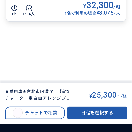
32,300
¥
/
組
8,075
/
¥
4名で利用の場合
人
8h
1〜4人
★乗用車★台北市内満喫！【貸切
25,300
¥
~/
組
チャーター車自由アレンジプラ
BUYMA TRAVEL
>
タイペイ（台北）オプショナルツアー
>
ン】日本語ドライバーで台北市内
台北市内満喫！【貸切チャーター車自由アレンジプラン】日本語ドライバー
を自由プランで巡る６〜１０時間
チャットで相談
日程を選択する
で台北市内を自由プランで巡る６〜１０時間プラン！
プラン！