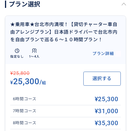
プラン選択
お申し込み前に行かれたい場所をご相談の上お申し込
み下さい。
ピックアップは8:30以降〜14:00迄の間で可能です。
★乗用車★台北市内満喫！【貸切チャーター車自
主要観光スポット
由アレンジプラン】日本語ドライバーで台北市内
・龍山寺
を自由プランで巡る６〜１０時間プラン！
・中正紀念堂
・迪化街
プラン詳細
指定なし
1〜4人
・故宮博物院
・忠烈祠衛兵交代式
¥25,800
・台北101
選択する
25,300
・永康街
/
¥
組
・行天宮
・西門街
¥25,300
6時間コース
・総統府
¥31,000
・占い横丁
7時間コース
・マッサージ
¥35,300
8時間コース
など