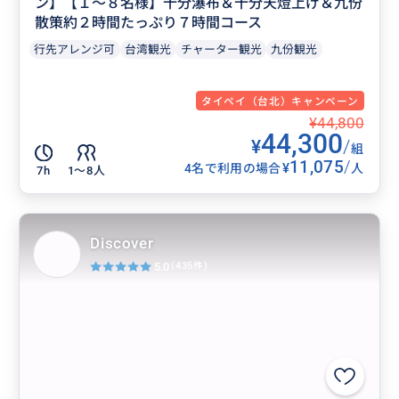
ン】【１〜８名様】十分瀑布＆十分天燈上げ＆九份
散策約２時間たっぷり７時間コース
行先アレンジ可
台湾観光
チャーター観光
九份観光
タイペイ（台北）キャンペーン
¥44,800
44,300
¥
/
組
11,075
/
¥
4名で利用の場合
人
7h
1〜8人
Discover
5.0
(435件)