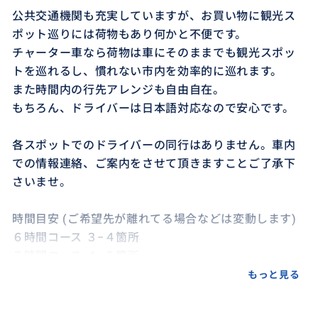
公共交通機関も充実していますが、お買い物に観光ス
ポット巡りには荷物もあり何かと不便です。
チャーター車なら荷物は車にそのままでも観光スポッ
トを巡れるし、慣れない市内を効率的に巡れます。
また時間内の行先アレンジも自由自在。
もちろん、ドライバーは日本語対応なので安心です。
各スポットでのドライバーの同行はありません。車内
での情報連絡、ご案内をさせて頂きますことご了承下
さいませ。
時間目安 (ご希望先が離れてる場合などは変動します)
６時間コース ３−４箇所
７時間コース ４−５箇所
８時間コース ５−６箇所
もっと見る
９時間コース ５−６箇所 (時間多めに取れます)
１０時間コース ６−７箇所