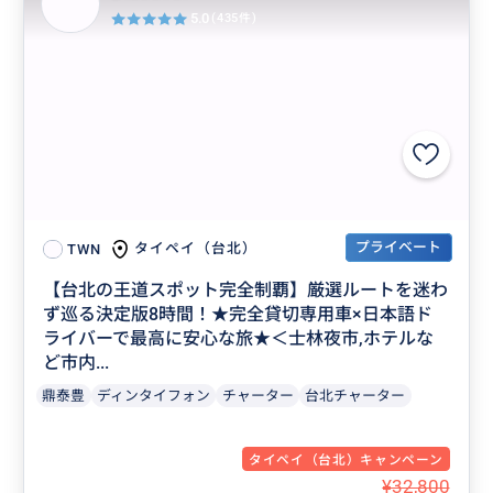
5.0
(435件)
プライベート
タイペイ（台北）
TWN
【台北の王道スポット完全制覇】厳選ルートを迷わ
ず巡る決定版8時間！★完全貸切専用車×日本語ド
ライバーで最高に安心な旅★＜士林夜市,ホテルな
ど市内...
鼎泰豊
ディンタイフォン
チャーター
台北チャーター
タイペイ（台北）キャンペーン
¥32,800