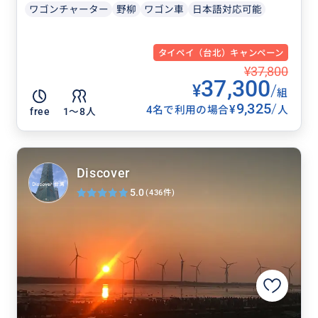
ワゴンチャーター
野柳
ワゴン車
日本語対応可能
タイペイ（台北）キャンペーン
¥37,800
37,300
¥
/
組
9,325
/
¥
4名で利用の場合
人
free
1〜8人
Discover
5.0
(436件)