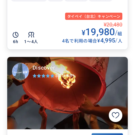
タイペイ（台北）キャンペーン
¥20,480
19,980
¥
/
組
4,995
/
¥
4名で利用の場合
人
6h
1〜4人
Discover
5.0
(436件)