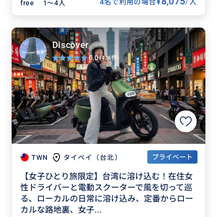
8,075
/
¥
4名で利用の場合
人
free
1〜4人
Discover
5.0
(436件)
プライベート
TWN
タイペイ（台北）
【女子ひとり旅限定】台湾に溶け込む！在住女
性ドライバーと電動スクーターで風を切って巡
る、ローカルの日常に溶け込み、定番からロー
カルな路地裏、女子...