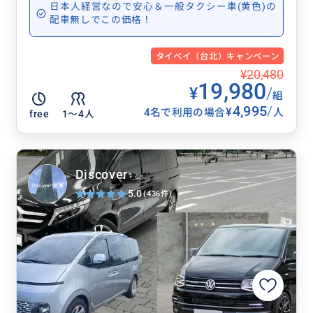
日本人経営なので安心＆一般タクシー車(黄色)の
配車無しでこの価格！
タイペイ（台北）キャンペーン
¥20,480
19,980
¥
/
組
4,995
/
¥
4名で利用の場合
人
free
1〜4人
Discover
5.0
(436件)