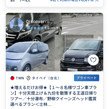
8h
1〜4人
Discover
5.0
(436件)
プライベート
TWN
タイペイ（台北）
★増えるだけお得★【１〜８名様ワゴン車プラ
ン】十分天燈上げ＆九份を散策する王道日帰り
ツアー／十分瀑布／野柳クイーンズヘッド鑑賞
選べるプラン＜士林...