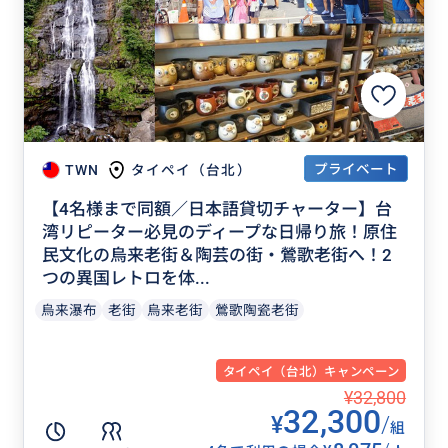
プライベート
TWN
タイペイ（台北）
【4名様まで同額／日本語貸切チャーター】台
湾リピーター必見のディープな日帰り旅！原住
民文化の烏来老街＆陶芸の街・鶯歌老街へ！2
つの異国レトロを体...
烏来瀑布
老街
烏来老街
鶯歌陶瓷老街
タイペイ（台北）キャンペーン
¥32,800
32,300
¥
/
組