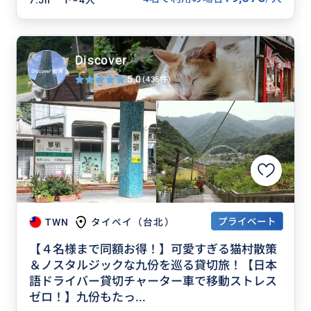
7.5h
1〜4人
Discover
5.0
(436件)
プライベート
TWN
タイペイ（台北）
【４名様まで同額お得！】可愛すぎる猫村散策
＆ノスタルジックな九份を巡る貸切旅！【日本
語ドライバー貸切チャーター車で移動ストレス
ゼロ！】九份もたっ...