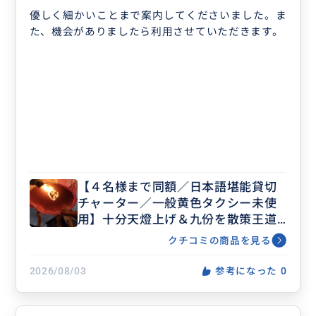
優しく細かいことまで案内してくださいました。ま
た、機会がありましたら利用させていただきます。
【４名様まで同額／日本語堪能貸切
チャーター／一般黄色タクシー未使
用】十分天燈上げ＆九份を散策王道
の日帰りツアー／十分瀑布、野柳ク
クチコミの商品を見る
イーンズヘッド、十三層遺跡など選
べるプラン＜士林夜市＆ホテル下車
2026/08/03
参考になった
0
可能＞