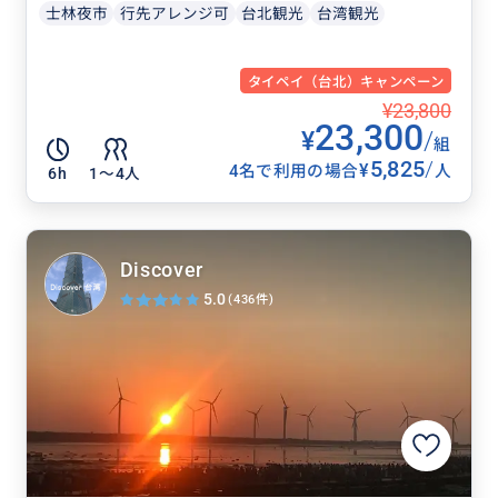
士林夜市
行先アレンジ可
台北観光
台湾観光
タイペイ（台北）キャンペーン
¥23,800
23,300
¥
/
組
5,825
/
¥
4名で利用の場合
人
6h
1〜4人
Discover
5.0
(436件)