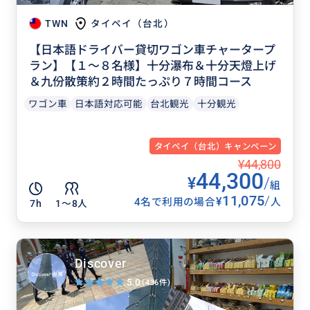
TWN
タイペイ（台北）
【日本語ドライバー貸切ワゴン車チャータープ
ラン】【１〜８名様】十分瀑布＆十分天燈上げ
＆九份散策約２時間たっぷり７時間コース
ワゴン車
日本語対応可能
台北観光
十分観光
タイペイ（台北）キャンペーン
¥44,800
44,300
¥
/
組
11,075
/
¥
4名で利用の場合
人
7h
1〜8人
Discover
5.0
(436件)