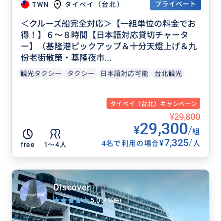
プライベート
TWN
タイペイ（台北）
＜クルーズ船完全対応＞【一組単位の料金でお
得！】６〜８時間【日本語対応貸切チャータ
ー】（基隆港ピックアップ＆十分天燈上げ＆九
份老街散策・基隆夜市...
観光タクシー
タクシー
日本語対応可能
台北観光
タイペイ（台北）キャンペーン
¥29,800
29,300
¥
/
組
7,325
/
¥
4名で利用の場合
人
free
1〜4人
Discover
5.0
(436件)