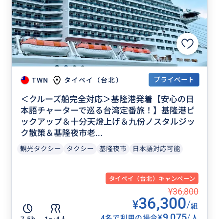
プライベート
TWN
タイペイ（台北）
＜クルーズ船完全対応＞基隆港発着【安心の日
本語チャーターで巡る台湾定番旅！】基隆港ピ
ックアップ＆十分天燈上げ＆九份ノスタルジッ
ク散策＆基隆夜市老...
観光タクシー
タクシー
基隆夜市
日本語対応可能
タイペイ（台北）キャンペーン
¥36,800
36,300
¥
/
組
9,075
/
¥
4名で利用の場合
人