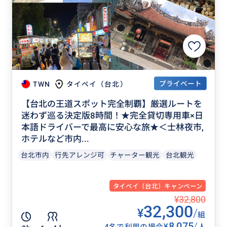
プライベート
TWN
タイペイ（台北）
【台北の王道スポット完全制覇】厳選ルートを
迷わず巡る決定版8時間！★完全貸切専用車×日
本語ドライバーで最高に安心な旅★＜士林夜市,
ホテルなど市内...
台北市内
行先アレンジ可
チャーター観光
台北観光
タイペイ（台北）キャンペーン
¥32,800
32,300
¥
/
組
8,075
/
¥
4名で利用の場合
人