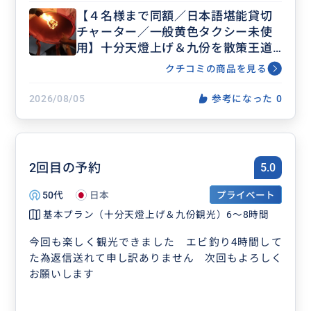
【４名様まで同額／日本語堪能貸切
チャーター／一般黄色タクシー未使
用】十分天燈上げ＆九份を散策王道
の日帰りツアー／十分瀑布、野柳ク
クチコミの商品を見る
イーンズヘッド、十三層遺跡など選
べるプラン＜士林夜市＆ホテル下車
2026/08/05
参考になった
0
可能＞
2回目の予約
5.0
50代
日本
プライベート
基本プラン（十分天燈上げ＆九份観光）6～8時間
今回も楽しく観光できました エビ釣り4時間して
た為返信送れて申し訳ありません 次回もよろしく
お願いします