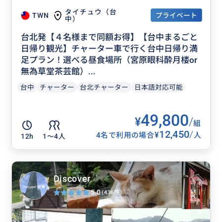
タイチュウ（台
プライベート
TWN
中）
台北発【４名様まで同額お得】【台中まるごと
日帰り観光】チャーター車で行く台中日帰り満
足プラン！選べる昼食場所（宮原眼科酔月楼or
無為草堂茶芸館）...
台中
チャーター
台北チャーター
日本語対応可能
49,800
¥
/
組
12,450
/
¥
4名で利用の場合
人
12h
1〜4人
Discover
5.0
(436件)