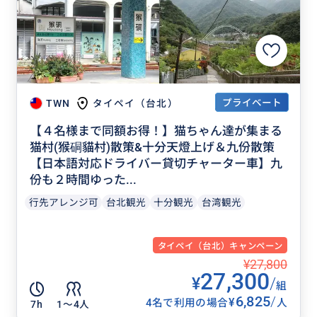
プライベート
TWN
タイペイ（台北）
【４名様まで同額お得！】猫ちゃん達が集まる
猫村(猴硐貓村)散策&十分天燈上げ＆九份散策
【日本語対応ドライバー貸切チャーター車】九
份も２時間ゆった...
行先アレンジ可
台北観光
十分観光
台湾観光
タイペイ（台北）キャンペーン
¥27,800
27,300
¥
/
組
6,825
/
¥
4名で利用の場合
人
7h
1〜4人