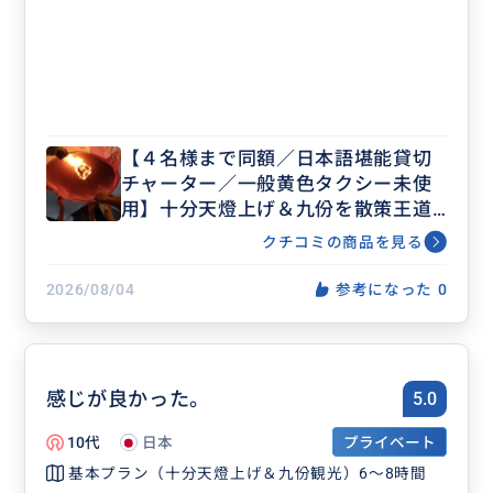
【４名様まで同額／日本語堪能貸切
チャーター／一般黄色タクシー未使
用】十分天燈上げ＆九份を散策王道
の日帰りツアー／十分瀑布、野柳ク
クチコミの商品を見る
イーンズヘッド、十三層遺跡など選
べるプラン＜士林夜市＆ホテル下車
2026/08/04
参考になった
0
可能＞
感じが良かった。
5.0
10代
日本
プライベート
基本プラン（十分天燈上げ＆九份観光）6～8時間