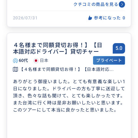
の日帰りツアー／十分瀑布、野柳ク
クチコミの商品を見る
イーンズヘッド、十三層遺跡など選
べるプラン＜士林夜市＆ホテル下車
2026/07/31
参考になった
0
可能＞
４名様まで同額貸切お得！】【日
5.0
本語対応ドライバー】貸切チャー
60代
日本
プライベート
【４名様まで同額貸切お得！】【日本語対応...
ありがとう御座いました。とても有意義な楽しい1
日になりました。ドライバーの方も丁寧に送迎して
頂き、色々な話も聞けて、とても楽しかったです。
また台湾に行く時は是非お願いしたいと思います。
このツアーにして本当に良かったと思いました。