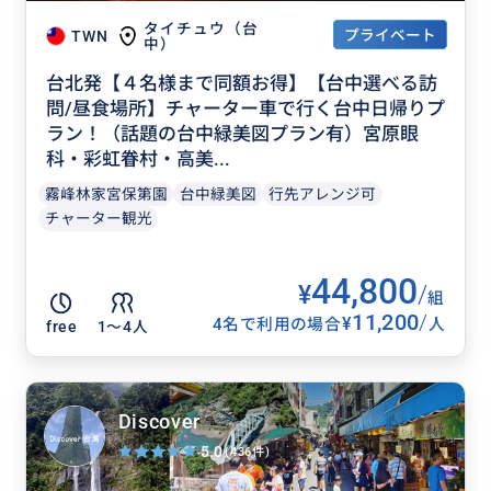
タイチュウ（台
プライベート
TWN
中）
台北発【４名様まで同額お得】【台中選べる訪
問/昼食場所】チャーター車で行く台中日帰りプ
ラン！（話題の台中緑美図プラン有）宮原眼
科・彩虹眷村・高美...
霧峰林家宮保第園
台中緑美図
行先アレンジ可
チャーター観光
44,800
¥
/
組
11,200
/
¥
4名で利用の場合
人
free
1〜4人
Discover
5.0
(436件)