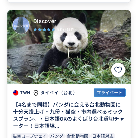
Discover
5.0
(436件)
プライベート
TWN
タイペイ（台北）
【4名まで同額】パンダに会える台北動物園に
十分天燈上げ・九份・猫空・市内選べるミック
スプラン。・日本語OKのよくばり台北貸切チャ
ーター！日本語堪...
猫空ロープウェイ
パンダ
台北動物園
日本語対応