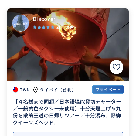
Discover
5.0
(436件)
プライベート
TWN
タイペイ（台北）
【４名様まで同額／日本語堪能貸切チャーター
／一般黄色タクシー未使用】十分天燈上げ＆九
份を散策王道の日帰りツアー／十分瀑布、野柳
クイーンズヘッド、...