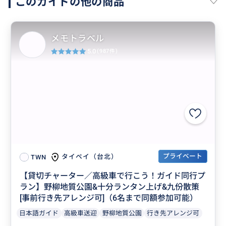
このガイドの他の商品
メモトラベル
5.0
(987件)
プライベート
タイペイ（台北）
TWN
【貸切チャーター／高級車で行こう！ガイド同行プ
ラン】野柳地質公園&十分ランタン上げ&九份散策
[事前行き先アレンジ可]（6名まで同額参加可能）
日本語ガイド
高級車送迎
野柳地質公園
行き先アレンジ可