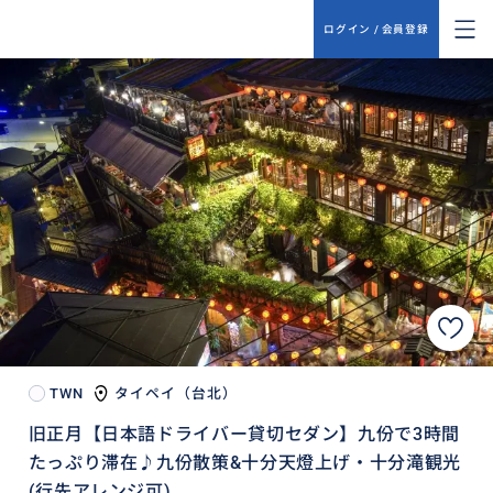
ログイン / 会員登録
TWN
タイペイ（台北）
旧正月【日本語ドライバー貸切セダン】九份で3時間
たっぷり滞在♪九份散策&十分天燈上げ・十分滝観光
(行先アレンジ可)