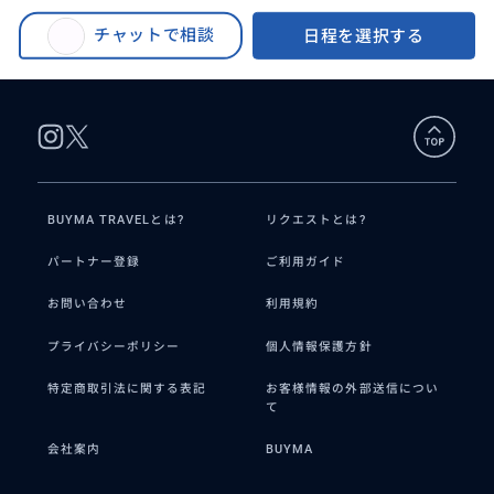
BUYMA TRAVEL
>
タイペイ（台北）オプショナルツアー
>
♪九份散策&十分天燈上げ・十分
旧正月【日本語ドライバー貸切セダン】九份で3時間たっぷり滞在♪九份散策
滝観光(行先アレンジ可)
チャットで相談
日程を選択する
&十分天燈上げ・十分滝観光(行先アレンジ可)
BUYMA TRAVELとは?
リクエストとは?
パートナー登録
ご利用ガイド
お問い合わせ
利用規約
プライバシーポリシー
個人情報保護方針
特定商取引法に関する表記
お客様情報の外部送信につい
て
会社案内
BUYMA