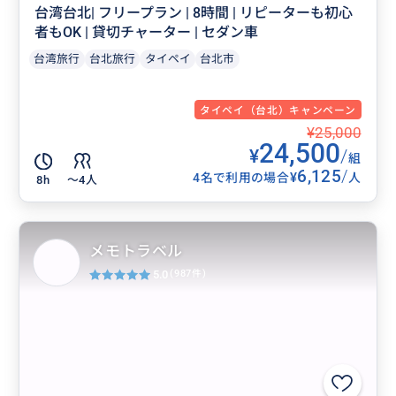
台湾台北| フリープラン | 8時間 | リピーターも初心
者もOK | 貸切チャーター | セダン車
台湾旅行
台北旅行
タイペイ
台北市
タイペイ（台北）キャンペーン
¥25,000
24,500
¥
/
組
6,125
/
¥
4名で利用の場合
人
8h
〜4人
メモトラベル
5.0
(987件)