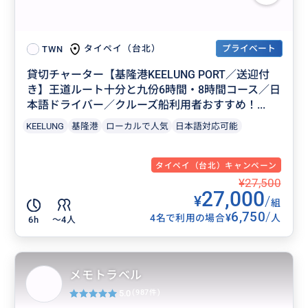
プライベート
タイペイ（台北）
TWN
貸切チャーター【基隆港KEELUNG PORT／送迎付
き】王道ルート十分と九份6時間・8時間コース／日
本語ドライバー／クルーズ船利用者おすすめ！...
KEELUNG
基隆港
ローカルで人気
日本語対応可能
タイペイ（台北）キャンペーン
¥27,500
27,000
¥
/
組
6,750
/
¥
4名で利用の場合
人
6h
〜4人
メモトラベル
5.0
(987件)