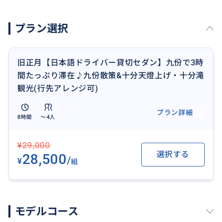
現在プランの料金+下記の追加料金となります。
プラン選択
セダン車+5,000円
ワゴン車+10,000円
旧正月【日本語ドライバー貸切セダン】九份で3時
間たっぷり滞在♪九份散策&十分天燈上げ・十分滝
観光(行先アレンジ可)
おすすめ
プラン詳細
8時間
〜4人
¥29,000
選択する
28,500
/
¥
組
モデルコース