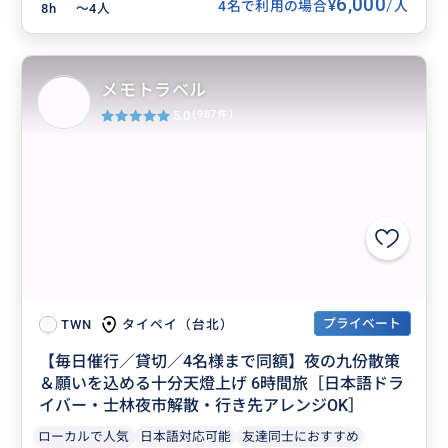
6,000
/
¥
4名で利用の場合
人
8h
〜4人
メモトラベル
5.0
(987件)
プライベート
タイペイ（台北）
TWN
【毎日催行／貸切／4名様まで同額】夜の九份散策
＆願いを込める十分天燈上げ 6時間旅［日本語ドラ
イバー・士林夜市解散・行き先アレンジOK］
ローカルで人気
日本語対応可能
友達同士におすすめ