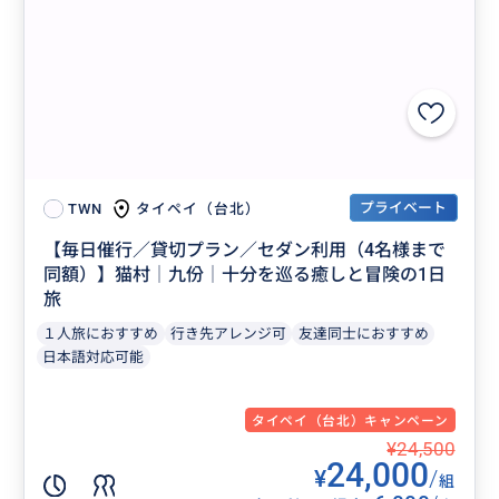
プライベート
タイペイ（台北）
TWN
【毎日催行／貸切プラン／セダン利用（4名様まで
同額）】猫村│九份│十分を巡る癒しと冒険の1日
旅
１人旅におすすめ
行き先アレンジ可
友達同士におすすめ
日本語対応可能
タイペイ（台北）キャンペーン
¥24,500
24,000
¥
/
組