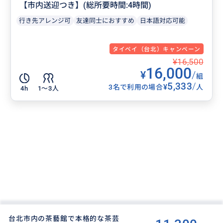
【市内送迎つき】(総所要時間:4時間)
行き先アレンジ可
友達同士におすすめ
日本語対応可能
タイペイ（台北）キャンペーン
¥16,500
16,000
¥
/
組
5,333
/
¥
3名で利用の場合
人
4h
1〜3人
台北市内の茶藝館で本格的な茶芸