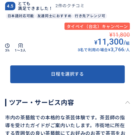
とても
2件のクチコミ
4.5
満足できました！
日本語対応可能
友達同士におすすめ
行き先アレンジ可
タイペイ（台北）キャンペーン
¥11,800
11,300
¥
/
組
3,766
3名で利用の場合
¥
/
人
3h
1〜3人
日程を選択する
ツアー・サービス内容
市内の茶藝館での本格的な茶芸体験です。茶芸師の指
導を受けたガイドがご案内いたします。市街地に所在
する雰囲気の良い茶藝館にてお好みのお茶で茶芸をお