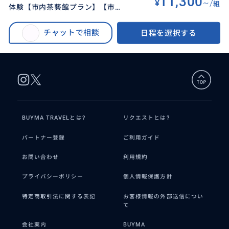
11,300
¥
~/
組
体験【市内茶藝館プラン】【市内
BUYMA TRAVEL
>
タイペイ（台北）オプショナルツアー
>
送迎つき】(総所要時間:3時間)
台北市内の茶藝館で本格的な茶芸体験【市内茶藝館プラン】【市内送迎つ
チャットで相談
日程を選択する
き】(総所要時間:3時間)
BUYMA TRAVELとは?
リクエストとは?
パートナー登録
ご利用ガイド
お問い合わせ
利用規約
プライバシーポリシー
個人情報保護方針
特定商取引法に関する表記
お客様情報の外部送信につい
て
会社案内
BUYMA