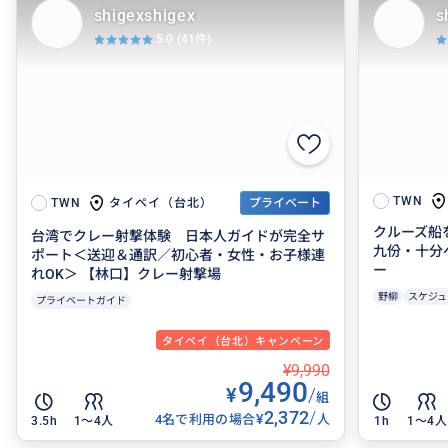
shigexshigex
s
5.0
(41件)
TWN
タイペイ（台北）
TWN
プライベート
クルーズ船
台湾でクレー射撃体験 日本人ガイドが完全サ
九份・十分
ポート＜送迎＆通訳／初心者・女性・お子様連
ー
れOK＞ 【林口】クレー射撃場
野柳
スケジュ
プライベートガイド
タイペイ（台北）キャンペーン
¥9,990
9,490
¥
/
組
2,372
/
¥
4名で利用の場合
人
3.5h
1〜4人
1h
1〜4人