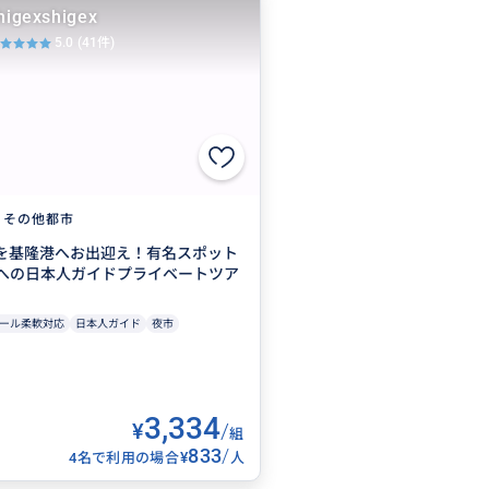
higexshigex
5.0
(41件)
その他都市
を基隆港へお出迎え！有名スポット
への日本人ガイドプライベートツア
ール柔軟対応
日本人ガイド
夜市
3,334
¥
/
組
833
/
¥
4名で利用の場合
人