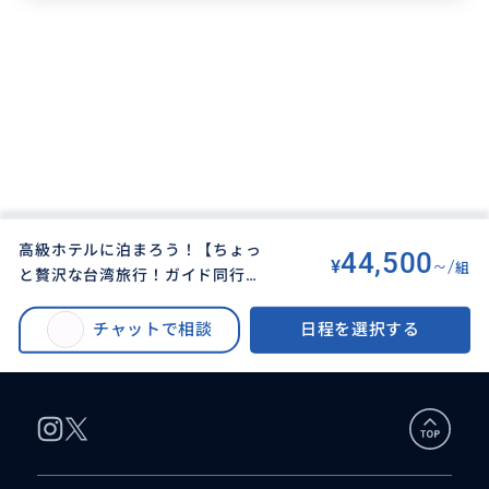
高級ホテルに泊まろう！【ちょっ
44,500
¥
~/
組
と贅沢な台湾旅行！ガイド同行プ
BUYMA TRAVEL
>
タイペイ（台北）オプショナルツアー
>
ラン】野柳地質公園&十分ランタ
高級ホテルに泊まろう！【ちょっと贅沢な台湾旅行！ガイド同行プラン】野
ン上げ&九份散策(行先アレンジ
チャットで相談
日程を選択する
柳地質公園&十分ランタン上げ&九份散策(行先アレンジ可)
可)