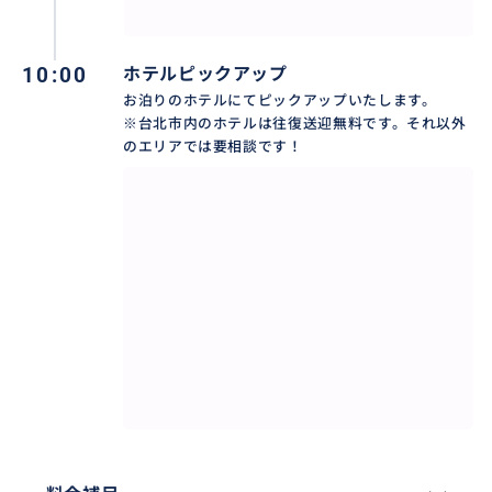
クイーンヘッドで有名な天然の石、女王頭と言います。
自然風化でいつ見えないか予測できないので、今のう
10:00
ホテルピックアップ
ちに会いに行きましょう！
お泊りのホテルにてピックアップいたします。
※台北市内のホテルは往復送迎無料です。それ以外
のエリアでは要相談です！