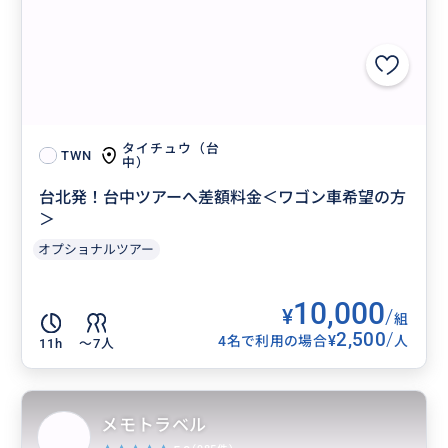
タイチュウ（台
TWN
中）
台北発！台中ツアーへ差額料金＜ワゴン車希望の方
＞
オプショナルツアー
10,000
¥
/
組
2,500
/
¥
4名で利用の場合
人
11h
〜7人
メモトラベル