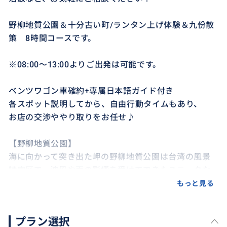
野柳地質公園＆十分古い町/ランタン上げ体験＆九份散
策 8時間コースです。
※08:00～13:00よりご出発は可能です。
ベンツワゴン車確約+専属日本語ガイド付き
各スポット説明してから、自由行動タイムもあり、
お店の交渉ややり取りをお任せ♪
【野柳地質公園】
海に向かって突き出た岬の野柳地質公園は台湾の風景
特定区で、波風や雨の影響を受けてできたユニークな
形の岩がたくさんある場所です。岩にはさまざまな名
もっと見る
前がつけられているので、何に見えるか想像しながら
のんびり見学や軽食などの食事、散策などお楽しみく
プラン選択
ださい。