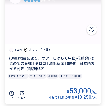
5.0
(985件)
カレン（花蓮）
TWN
(0403地震により、ツアーしばらく中止)花蓮発| は
じめての花蓮 | タロコ | 清水断崖 | 8時間 | 日本語ガ
イド付き | 貸切車6名...
日帰りツアー
ガイド付き
花蓮発
はじめての花蓮
53,000
¥
/
組
13,250
/
¥
4名で利用の場合
人
8h
〜6人