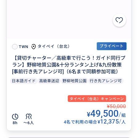
プライベート
タイペイ（台北）
TWN
【貸切チャーター／高級車で行こう！ガイド同行プ
ラン】野柳地質公園&十分ランタン上げ&九份散策
[事前行き先アレンジ可]（6名まで同額参加可能）
日本語ガイド
高級車送迎
野柳地質公園
行き先アレンジ可
タイペイ（台北）キャンペーン
¥50,000
49,500
¥
/
組
12,375
/
¥
4名で利用の場合
人
8h
〜6人