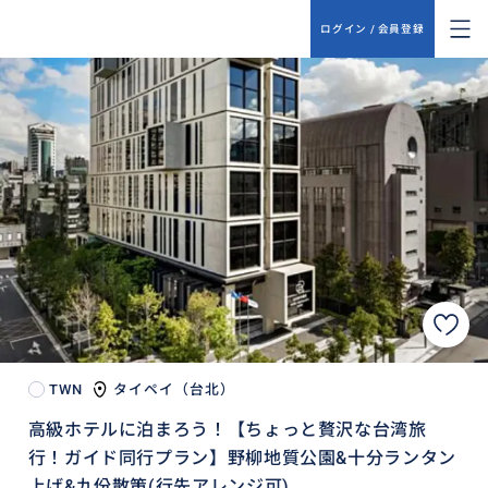
ログイン / 会員登録
TWN
タイペイ（台北）
高級ホテルに泊まろう！【ちょっと贅沢な台湾旅
行！ガイド同行プラン】野柳地質公園&十分ランタン
上げ&九份散策(行先アレンジ可)