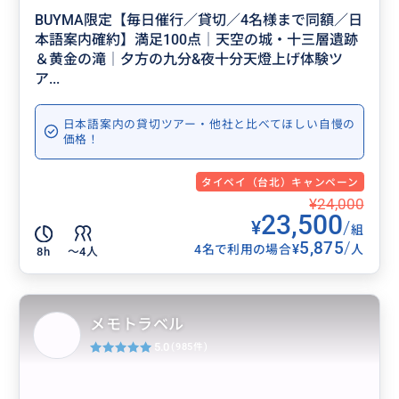
BUYMA限定【毎日催行／貸切／4名様まで同額／日
本語案内確約】満足100点│天空の城・十三層遺跡
＆黄金の滝│夕方の九分&夜十分天燈上げ体験ツ
ア...
日本語案内の貸切ツアー・他社と比べてほしい自慢の
価格！
タイペイ（台北）キャンペーン
¥24,000
23,500
¥
/
組
5,875
/
¥
4名で利用の場合
人
8h
〜4人
メモトラベル
5.0
(985件)