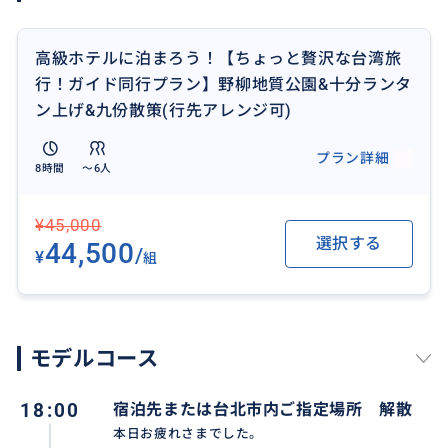
【九份】
高級ホテルに泊まろう！【ちょっと贅沢な台湾旅
「千と千尋の神隠し」のモデルになったと言われる九
行！ガイド同行プラン】野柳地質公園&十分ランタ
份ではレトロな雰囲気が漂うノスタルジックな街をゆ
ン上げ&九份散策(行先アレンジ可)
っくり散策できます。
プラン詳細
8時間
〜6人
【十分】
十分では、台湾のナイアガラと言われる「十分の滝」
¥45,000
と願い事を書いて飛ばす天燈上げ体験「ランタン」を
選択する
44,500
楽しめます。
/
¥
組
友達同士は割り勘で安い！
家庭の財布に優しいプラン、ぜひご参考ください。
モデルコース
18:00
宿泊先または台北市内ご指定場所 解散
本日お疲れさまでした。