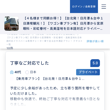
ログイン / 会員登録
【４名様まで同額お得！】【台北発！日月潭＆台中１
日満喫観光！】【ワゴン車プラン有】日月潭から宮原
眼科・彩虹眷村・高美湿地を日本語対応ドライバー＆
専用チャーター車で巡る台中満足プラン！
【４名様まで同額お得！】【台北発！日月潭＆台中１日満喫観光！】
【ワゴン車プラン有】日月潭から宮原眼科・彩虹眷村・高美湿地を日本
語対応ドライバー＆専用チャーター車で巡る台中満足プラン！ クチコミ
評価が高い順
一覧
10件
丁寧なご対応でした
5.0
40代
日本
プライベート
【乗用車プラン】【台北発！日月潭＆台中１...
予定に少し余裕があったため、立ち寄り箇所を増やして
いただけました。
移動中も快適で、終始ご丁寧な対応で有意義な1日とな
りました。