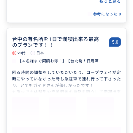
もっと見る
した。
参考になった
0
台中の有名所を1日で満喫出来る最高
5.0
のプランです！！
20代
日本
【４名様まで同額お得！】【台北発！日月潭...
回る時間の調整をしていただいたり、ロープウェイが定
時にやっていなかった時も急遽車で連れ行って下さった
り、とてもガイドさんが優しかったです！
九族村での体験型や高美湿地の自然を両立して満喫出来
るプランで大満足でオススメです！！
もっと見る