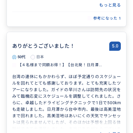
もっと見る
参考になった
1
ありがとうございました！
5.0
50代
日本
【４名様まで同額お得！】【台北発！日月潭...
台湾の連休にもかかわらず、ほぼ予定通りのスケジュー
ルを回れてとても感謝しております。とても充実したツ
アーになりました。ガイドの早川さんは訪問先の状況を
みて臨機応変にスケジュールを調整してくれました。さ
らに、卓越したドライビングテクニックで1日で500km
も走破しました。日月潭から台中市内、最後は高美湿地
まで回れました。高美湿地はあいにくの天気でサンセッ
トは見られませんでしたが、そのほかは予想を上回る体
験ができて大満足しました。本当にありがとうございま