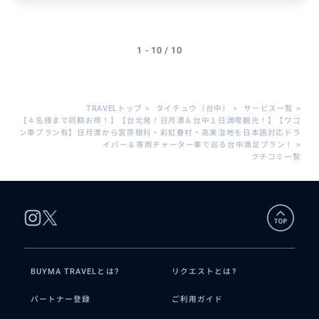
1 - 10 / 10
TRAVELトップ
>
タイチュウ（台中）
>
サービス一覧
>
【４名様まで同額お得！】【台北発！日月潭＆台中１日満喫観光！】【ワゴ
ン車プラン有】日月潭から宮原眼科・彩虹眷村・高美湿地を日本語対応ドラ
イバー＆専用チャーター車で巡る台中満足プラン！
>
クチコミ一覧
BUYMA TRAVELとは?
リクエストとは?
パートナー登録
ご利用ガイド