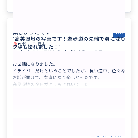
参考になった
0
楽しかったです
5.0
“
高美湿地の写真です！遊歩道の先端で海に沈む
60代
日本
夕陽も撮れました！
”
【４名様まで同額お得！】【台北発！日月潭...
お世話になりました。
ドライバーだけということでしたが、長い道中、色々な
お話が聞けて、参考になり楽しかったです。
高見湿地の夕日がとてもきれいでした。
もっと見る
参考になった
0