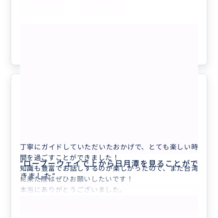
もっと見る
参考になった
0
大満足！
5.0
30代
日本
【４名様まで同額お得！】【台北発！日月潭...
丁寧にガイドしていただいたおかげで、とても楽しい時
間を過ごすことができました！
“
ロープーウェイで上から日月潭を見ることがで
知識も豊富でお話しするのが楽しかったので、また台湾
きました
”
に来た際はぜひお願いしたいです！
本当にありがとうございました。