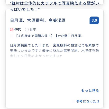
“
虹村は全体的にカラフルで写真映えする壁がい
っぱいでした！
”
日月潭、宮原眼科、高美湿原
3.0
60代
日本
【４名様まで同額お得！】【台北発！日月潭...
日月潭綺麗でした！また、宮原眼科の昼食とても素敵で
美味しかったです♪最後に訪れた高美湿原、木歩道を散
歩して夕日眺めよかったですよ❣️
もっと見る
参考になった
2