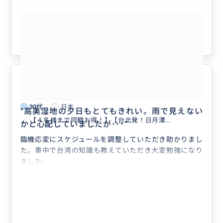
もっと見る
参考になった
1
素晴らしい体験とサービス
5.0
30代
日本
“
高美湿地の夕日もとてもきれい。雨で見えない
【４名様まで同額お得！】【台北発！日月潭...
かと心配していましたが･･･
”
臨機応変にスケジュールを調整していただき助かりまし
た。車中で台湾の知識も教えていただき大変勉強になり
ました。