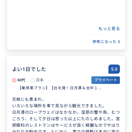
もっと見る
参考になった
0
よい1日でした
5.0
60代
日本
プライベート
【乗用車プラン】【台北発！日月潭＆台中１...
天候にも恵まれ、
いろいろな場所を車で見ながら観光できました。
日月潭のロープウェイはなかなか。湿原の蟹や鳥、むつ
ごろう、そして夕日は思った以上にたのしめました。宮
原眼科のレストランはサービスが良く綺麗なのでやはり
かなりお勧めです。とにかく、車での移動は本当に楽な