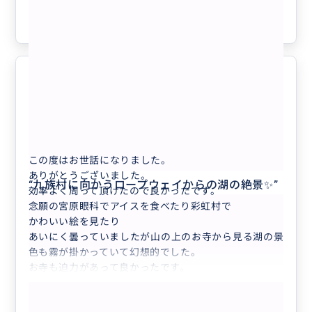
参考になった
0
楽しかったです！
5.0
50代
日本
【４名様まで同額お得！】【台北発！日月潭...
この度はお世話になりました。
ありがとうございました。
“
九族村に向かうロープウェイからの湖の絶景✨
”
効率よく周って頂けたので良かったです。
念願の宮原眼科でアイスを食べたり彩虹村で
かわいい絵を見たり
あいにく曇っていましたが山の上のお寺から見る湖の景
色も霧が掛かっていて幻想的でした。
お寺も迫力があって良かったです。
もっと見る